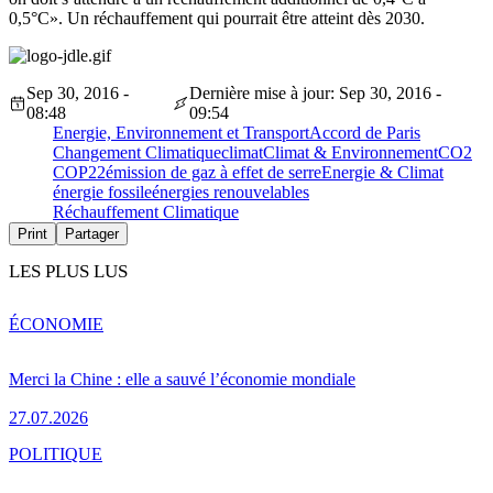
0,5°C». Un réchauffement qui pourrait être atteint dès 2030.
Sep 30, 2016 -
Dernière mise à jour: Sep 30, 2016 -
08:48
09:54
Energie, Environnement et Transport
Accord de Paris
Changement Climatique
climat
Climat & Environnement
CO2
COP22
émission de gaz à effet de serre
Energie & Climat
énergie fossile
énergies renouvelables
Réchauffement Climatique
Print
Partager
LES PLUS LUS
ÉCONOMIE
Merci la Chine : elle a sauvé l’économie mondiale
27.07.2026
POLITIQUE