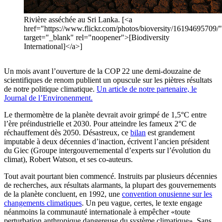
Rivière asséchée au Sri Lanka. [<a
href="https://www.flickr.com/photos/bioversity/16194695709/"
target="_blank" rel="noopener">[Biodiversity
International]</a>]
Un mois avant l’ouverture de la COP 22 une demi-douzaine de
scientifiques de renom publient un opuscule sur les piètres résultats
de notre politique climatique.
Un article de notre partenaire, le
Journal de l’Environenment.
Le thermomètre de la planète devrait avoir grimpé de 1,5°C entre
l’ère préindustrielle et 2030. Pour atteindre les fameux 2°C de
réchauffement dès 2050. Désastreux, ce
bilan
est grandement
imputable à deux décennies d’inaction, écrivent l’ancien président
du Giec (Groupe intergouvernemental d’experts sur l’évolution du
climat), Robert Watson, et ses co-auteurs.
Tout avait pourtant bien commencé. Instruits par plusieurs décennies
de recherches, aux résultats alarmants, la plupart des gouvernements
de la planète concluent, en 1992, une
convention onusienne sur les
changements climatiques
. Un peu vague, certes, le texte engage
néanmoins la communauté internationale à empêcher «toute
perturbation anthropique dangereuse du système climatique». Sans