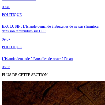
09:40
POLITIQUE
EXCLUSIF : L'Islande demande à Bruxelles de ne pas s'immiscer
dans son référendum sur l'UE
09:07
POLITIQUE
L'Islande demande à Bruxelles de rester à l'écart
08:36
PLUS DE CETTE SECTION