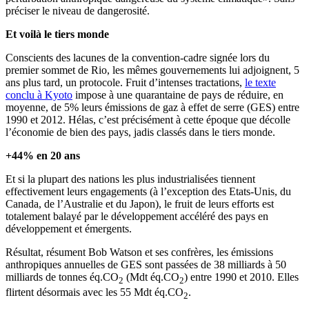
préciser le niveau de dangerosité.
Et voilà le tiers monde
Conscients des lacunes de la convention-cadre signée lors du
premier sommet de Rio, les mêmes gouvernements lui adjoignent, 5
ans plus tard, un protocole. Fruit d’intenses tractations,
le texte
conclu à Kyoto
impose à une quarantaine de pays de réduire, en
moyenne, de 5% leurs émissions de gaz à effet de serre (GES) entre
1990 et 2012. Hélas, c’est précisément à cette époque que décolle
l’économie de bien des pays, jadis classés dans le tiers monde.
+44% en 20 ans
Et si la plupart des nations les plus industrialisées tiennent
effectivement leurs engagements (à l’exception des Etats-Unis, du
Canada, de l’Australie et du Japon), le fruit de leurs efforts est
totalement balayé par le développement accéléré des pays en
développement et émergents.
Résultat, résument Bob Watson et ses confrères, les émissions
anthropiques annuelles de GES sont passées de 38 milliards à 50
milliards de tonnes éq.CO
(Mdt éq.CO
) entre 1990 et 2010. Elles
2
2
flirtent désormais avec les 55 Mdt éq.CO
.
2