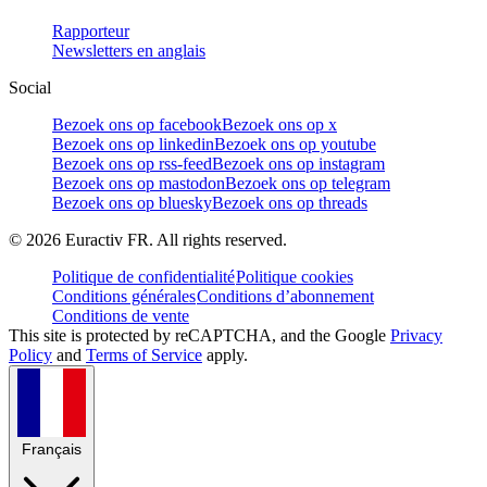
Rapporteur
Newsletters en anglais
Social
Bezoek ons op facebook
Bezoek ons op x
Bezoek ons op linkedin
Bezoek ons op youtube
Bezoek ons op rss-feed
Bezoek ons op instagram
Bezoek ons op mastodon
Bezoek ons op telegram
Bezoek ons op bluesky
Bezoek ons op threads
©
2026
Euractiv FR. All rights reserved.
Politique de confidentialité
Politique cookies
Conditions générales
Conditions d’abonnement
Conditions de vente
This site is protected by reCAPTCHA, and the Google
Privacy
Policy
and
Terms of Service
apply.
Français