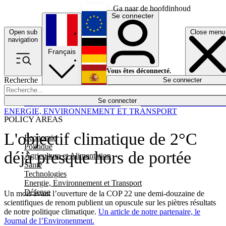
Ga naar de hoofdinhoud
Se connecter
Open sub
Close menu
English
navigation
Français
Deutsch
Vous êtes déconnecté.
Recherche
Se connecter
Español
Lumières éteintes
Se connecter
Rapporteur
Politique
Économie
Newsletters
Evénements
Em
ENERGIE, ENVIRONNEMENT ET TRANSPORT
POLICY AREAS
L'objectif climatique de 2°C
Economie
Politique
déjà presque hors de portée
Agriculture et Alimentation
Santé
Technologies
Energie, Environnement et Transport
Défense
Un mois avant l’ouverture de la COP 22 une demi-douzaine de
scientifiques de renom publient un opuscule sur les piètres résultats
de notre politique climatique.
Un article de notre partenaire, le
Journal de l’Environenment.