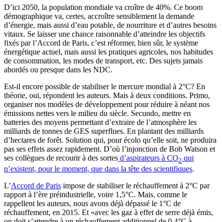
D’ici 2050, la population mondiale va croître de 40%. Ce boom
démographique va, certes, accroître sensiblement la demande
d’énergie, mais aussi d’eau potable, de nourriture et d’autres besoins
vitaux. Se laisser une chance raisonnable d’atteindre les objectifs
fixés par l’Accord de Paris, c’est réformer, bien sûr, le système
énergétique actuel, mais aussi les pratiques agricoles, nos habitudes
de consommation, les modes de transport, etc. Des sujets jamais
abordés ou presque dans les NDC.
Est-il encore possible de stabiliser le mercure mondial à 2°C? En
théorie, oui, répondent les auteurs. Mais à deux conditions. Primo,
organiser nos modèles de développement pour réduire à néant nos
émissions nettes vers le milieu du siècle. Secundo, mettre en
batteries des moyens permettant d’extraire de l’atmosphère les
milliards de tonnes de GES superflues. En plantant des milliards
d’hectares de forêt. Solution qui, pour écolo qu’elle soit, ne produira
pas ses effets assez rapidement. D’où l’injonction de Bob Watson et
ses collègues de recourir à des sortes
d’aspirateurs à CO
qui
2
n’existent, pour le moment, que dans la tête des scientifiques
.
L’
Accord de Paris
impose de stabiliser le réchauffement à 2°C par
rapport à l’ère préindustrielle, voire 1,5°C. Mais, comme le
rappellent les auteurs, nous avons déjà dépassé le 1°C de
réchauffement, en 2015. Et «avec les gaz à effet de serre déjà émis,
on doit s’attendre à un réchauffement additionnel de 0,4°C à