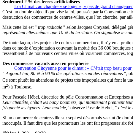
Seulement 2 % des terres artificialisées
Loi Climat : au chapitre « se loger », « pas de grand changeme
C’est un double objectif que vise la loi, poussée par la Convention ci
destruction des commerces de centres-villes, que l’on cherche, par aill
Mais cette loi est
trop radicale
​selon Jacques Creyssel, délégué gé
représentent elles-mêmes que 10 % du territoire. On stigmatise le comme
De toute façon, des projets de centres commerciaux, il n’y en a pratiq
dans ce mode d’exploitation couvrant la moitié des 36 000 boutiques d
ressemblent à de nouveaux centres-villes où voisinent commerces, loge
Des commerces vacants aussi en périphérie
Convention Citoyenne pour le climat : « C’était trop beau pour ê
Aujourd’hui, 80 % à 90 % des opérations sont des rénovations
​, 
Ce sont plutôt les abandons de projets très impopulaires qui font la
2
m
) à Toulouse.
Pour Pascale Hébel, directrice du pôle Consommation et Entreprises au
Leur clientèle, c’était les baby-boomers, qui maintenant prennent leur 
fréquenté les hypers. Leur modèle,
​observe Pascale Hébel, ​
c’est le
Si un commerce de centre-ville sur sept est désormais vacant (le doub
inoccupés. Il faut dire que les promoteurs les ont fait progresser six fo