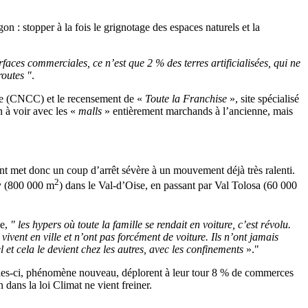
 : stopper à la fois le grignotage des espaces naturels et la
faces commerciales, ce n’est que 2 % des terres artificialisées, qui ne
 routes
​.
ente (CNCC) et le recensement de «
Toute la Franchise
», site spécialisé
n à voir avec les «
malls
» entièrement marchands à l’ancienne, mais
 met donc un coup d’arrêt sévère à un mouvement déjà très ralenti.
2
ty (800 000 m
) dans le Val-d’Oise, en passant par Val Tolosa (60 000
ie,
les hypers où toute la famille se rendait en voiture, c’est révolu.
vivent en ville et n’ont pas forcément de voiture. Ils n’ont jamais
 et cela le devient chez les autres, avec les confinements
»​.
celles-ci, phénomène nouveau, déplorent à leur tour 8 % de commerces
n dans la loi Climat ne vient freiner.