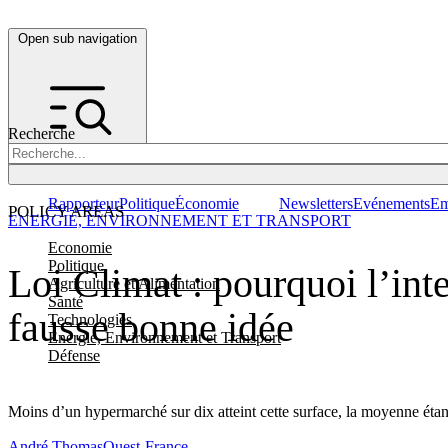
Open sub navigation
Recherche
Rapporteur
Politique
Économie
Newsletters
Evénements
Em
POLICY AREAS
ENERGIE, ENVIRONNEMENT ET TRANSPORT
Economie
Politique
Loi Climat : pourquoi l’int
Agriculture et Alimentation
Santé
fausse bonne idée
Technologies
Energie, Environnement et Transport
Défense
Moins d’un hypermarché sur dix atteint cette surface, la moyenne éta
André Thomas
Ouest-France