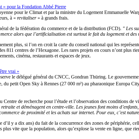
nt » pour la Fondation Abbé Pierre
toyenne pour le Climat et par la ministre du Logement Emmanuelle Wargon
eurs, à «
revitaliser
» à grands frais.
néral de la fédération du commerce et de la distribution (FCD).
Les sur
rce alors que l’artificialisation est surtout le fait du logement et des
uement plus, si l’on en croit la carte du conseil national qui les représ
es 811 centres de l’Hexagone. Les rares projets en cours n’ont plus rie
ments, cinéma, restaurants et espaces de jeux.
tre vrai »
observe le délégué général du CNCC, Gondran Thüring. Le gouvernement
 une, du petit Open Sky à Rennes (27 000 m²) au pharaonique Europa Ci
 Centre de recherche pour l’étude et l’observation des conditions de v
retraite et déménagent en centre-ville. Les jeunes font moins d’enfants, 
 commerce de proximité et les achats sur internet. Pour eux, c’est naturel
le d’il y a dix ans) du fait de la concurrence des zones de périphérie, 
is plus vite que la population, alors qu’explose la vente en ligne, que rie