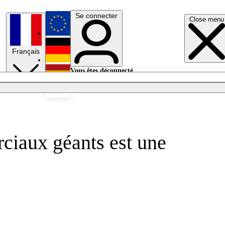
Se connecter
Close menu
English
Français
Deutsch
Vous êtes déconnecté.
Se connecter
Español
Lumières éteintes
rciaux géants est une