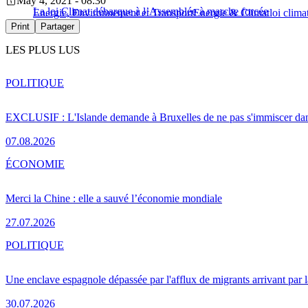
May 4, 2021 - 08:30
La loi Climat débarque à l’Assemblée à marche forcée
Energie, Environnement et Transport
Energie & Climat
loi clima
Print
Partager
LES PLUS LUS
POLITIQUE
EXCLUSIF : L'Islande demande à Bruxelles de ne pas s'immiscer dan
07.08.2026
ÉCONOMIE
Merci la Chine : elle a sauvé l’économie mondiale
27.07.2026
POLITIQUE
Une enclave espagnole dépassée par l'afflux de migrants arrivant par 
30.07.2026