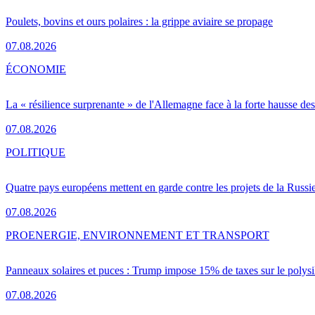
Poulets, bovins et ours polaires : la grippe aviaire se propage
07.08.2026
ÉCONOMIE
La « résilience surprenante » de l'Allemagne face à la forte hausse de
07.08.2026
POLITIQUE
Quatre pays européens mettent en garde contre les projets de la Russi
07.08.2026
PRO
ENERGIE, ENVIRONNEMENT ET TRANSPORT
Panneaux solaires et puces : Trump impose 15% de taxes sur le polysi
07.08.2026