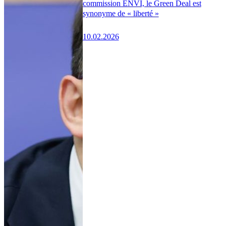
commission ENVI, le Green Deal est
synonyme de « liberté »
10.02.2026