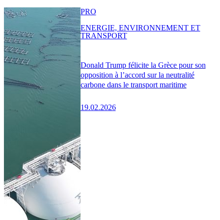
PRO
ENERGIE, ENVIRONNEMENT ET
TRANSPORT
Donald Trump félicite la Grèce pour son
opposition à l’accord sur la neutralité
carbone dans le transport maritime
19.02.2026