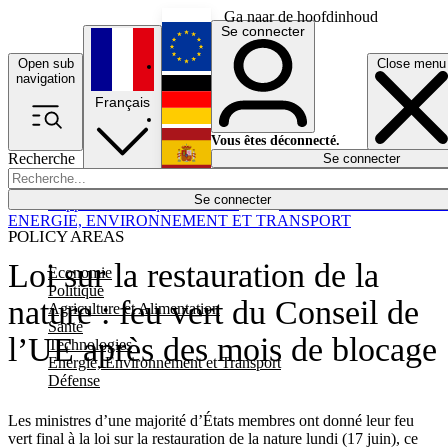
Ga naar de hoofdinhoud
Se connecter
Open sub
Close menu
English
navigation
Français
Deutsch
Vous êtes déconnecté.
Recherche
Se connecter
Español
Lumières éteintes
Se connecter
Rapporteur
Politique
Économie
Newsletters
Evénements
Em
ENERGIE, ENVIRONNEMENT ET TRANSPORT
POLICY AREAS
Loi sur la restauration de la
Economie
Politique
nature : feu vert du Conseil de
Agriculture et Alimentation
Santé
l’UE après des mois de blocage
Technologies
Energie, Environnement et Transport
Défense
Les ministres d’une majorité d’États membres ont donné leur feu
vert final à la loi sur la restauration de la nature lundi (17 juin), ce