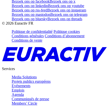
Bezoek ons op facebook
Bezoek ons op x
Bezoek ons op linkedin
Bezoek ons op youtube
Bezoek ons op rss-feed
Bezoek ons op instagram
Bezoek ons op mastodon
Bezoek ons op telegram
Bezoek ons op bluesky
Bezoek ons op threads
©
2026
Euractiv FR
Politique de confidentialité
Politique cookies
Conditions générales
Conditions d’abonnement
Conditions de vente
Services
Media Solutions
Projets publics européens
Evénements
Emplois
Agenda
Communiqués de presse
Members’ Circle