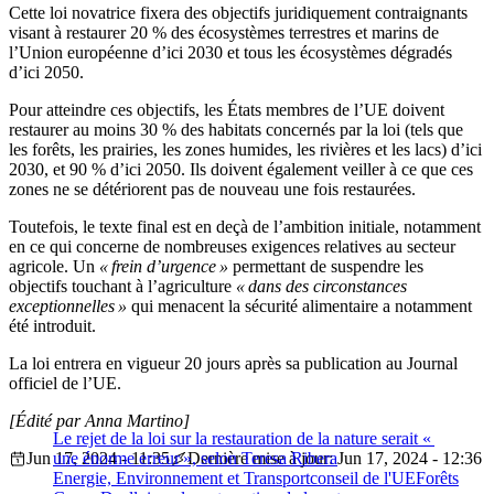
Cette loi novatrice fixera des objectifs juridiquement contraignants
visant à restaurer 20 % des écosystèmes terrestres et marins de
l’Union européenne d’ici 2030 et tous les écosystèmes dégradés
d’ici 2050.
Pour atteindre ces objectifs, les États membres de l’UE doivent
restaurer au moins 30 % des habitats concernés par la loi (tels que
les forêts, les prairies, les zones humides, les rivières et les lacs) d’ici
2030, et 90 % d’ici 2050. Ils doivent également veiller à ce que ces
zones ne se détériorent pas de nouveau une fois restaurées.
Toutefois, le texte final est en deçà de l’ambition initiale, notamment
en ce qui concerne de nombreuses exigences relatives au secteur
agricole. Un
« frein d’urgence »
permettant de suspendre les
objectifs touchant à l’agriculture
« dans des circonstances
exceptionnelles »
qui menacent la sécurité alimentaire a notamment
été introduit.
La loi entrera en vigueur 20 jours après sa publication au Journal
officiel de l’UE.
[Édité par Anna Martino]
Le rejet de la loi sur la restauration de la nature serait «
Jun 17, 2024 - 11:35
une énorme erreur », selon Teresa Ribera
Dernière mise à jour: Jun 17, 2024 - 12:36
Energie, Environnement et Transport
conseil de l'UE
Forêts