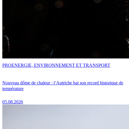
PRO
ENERGIE, ENVIRONNEMENT ET TRANSPORT
Nouveau dôme de chaleur : l’Autriche bat son record historique de
température
05.08.2026