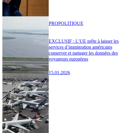
PRO
POLITIQUE
EXCLUSIF : L’UE prête à laisser les
services d’immigration américains
conserver et partager les données des
voyageurs européens
15.01.2026