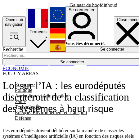
Ga naar de hoofdinhoud
Se connecter
Open sub
Close menu
English
navigation
Français
Deutsch
Vous êtes déconnecté.
Recherche
Se connecter
Español
Lumières éteintes
Se connecter
Rapporteur
Politique
Économie
Newsletters
Evénements
Em
ÉCONOMIE
POLICY AREAS
Loi sur l’IA : les eurodéputés
Economie
Politique
discuteront de la classification
Agriculture et Alimentation
Santé
des systèmes à haut risque
Technologies
Energie, Environnement et Transport
Défense
Les eurodéputés doivent délibérer sur la manière de classer les
systèmes d’intelligence artificielle (IA) en fonction des risques réels