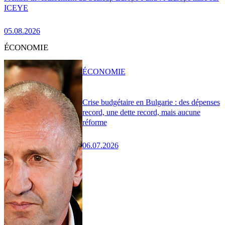
ICEYE
05.08.2026
ÉCONOMIE
ÉCONOMIE
Crise budgétaire en Bulgarie : des dépenses
record, une dette record, mais aucune
réforme
06.07.2026