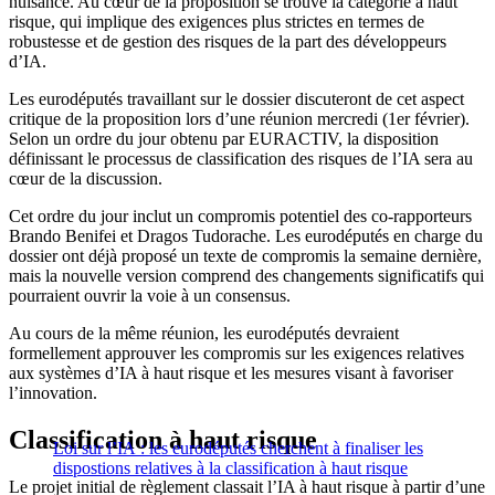
nuisance. Au cœur de la proposition se trouve la catégorie à haut
risque, qui implique des exigences plus strictes en termes de
robustesse et de gestion des risques de la part des développeurs
d’IA.
Les eurodéputés travaillant sur le dossier discuteront de cet aspect
critique de la proposition lors d’une réunion mercredi (1er février).
Selon un ordre du jour obtenu par EURACTIV, la disposition
définissant le processus de classification des risques de l’IA sera au
cœur de la discussion.
Cet ordre du jour inclut un compromis potentiel des co-rapporteurs
Brando Benifei et Dragos Tudorache. Les eurodéputés en charge du
dossier ont déjà proposé un texte de compromis la semaine dernière,
mais la nouvelle version comprend des changements significatifs qui
pourraient ouvrir la voie à un consensus.
Au cours de la même réunion, les eurodéputés devraient
formellement approuver les compromis sur les exigences relatives
aux systèmes d’IA à haut risque et les mesures visant à favoriser
l’innovation.
Classification à haut risque
Loi sur l’IA : les eurodéputés cherchent à finaliser les
dispostions relatives à la classification à haut risque
Le projet initial de règlement classait l’IA à haut risque à partir d’une