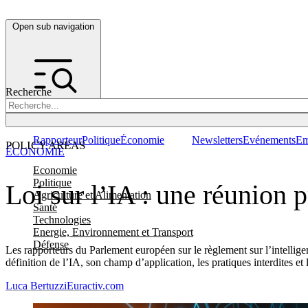
Open sub navigation
Recherche
Rapporteur
Politique
Économie
Newsletters
Evénements
Em
POLICY AREAS
ÉCONOMIE
Economie
Politique
Loi sur l’IA : une réunion 
Agriculture et Alimentation
Santé
Technologies
Energie, Environnement et Transport
Défense
Les rapporteurs du Parlement européen sur le règlement sur l’intellige
définition de l’IA, son champ d’application, les pratiques interdites et 
Luca Bertuzzi
Euractiv.com