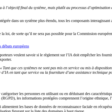
u à l’objectif final du système, mais plutôt au processus d’optimisation
intégrée dans un système plus étendu, tous les composants interagissant 
e la loi, de sorte qu’il ne sera pas possible pour la Commission europée
es débats européens
pporteurs veulent savoir si le règlement sur l’IA doit empêcher les fourn
xporter.
« Tant que ces systèmes ne sont pas mis en service ou mis à disposit
d’IA en tant que service ou la fourniture d’une assistance technique po
tégoriser les personnes en utilisant ou en déduisant des caractéristiques
s (RGPD), les informations protégées comprennent l’origine ethnique, l’or
i alimentent les bases de données de reconnaissance faciale en récupéran
isation figurant sur la liste des domaines à haut risque.