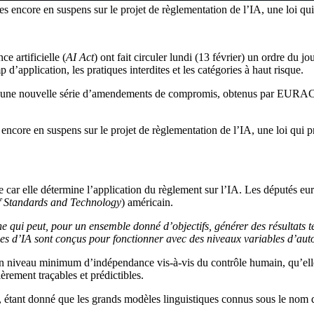
ues encore en suspens sur le projet de règlementation de l’IA, une loi qu
e artificielle (
AI Act
) ont fait circuler lundi (13 février) un ordre du
 d’application, les pratiques interdites et les catégories à haut risque.
é une nouvelle série d’amendements de compromis, obtenus par EURACTI
s encore en suspens sur le projet de règlementation de l’IA, une loi qui p
le car elle détermine l’application du règlement sur l’IA. Les députés eu
of Standards and Technology
) américain.
ne qui peut, pour un ensemble donné d’objectifs, générer des résultats
èmes d’IA sont conçus pour fonctionner avec des niveaux variables d’au
un niveau minimum d’indépendance vis-à-vis du contrôle humain, qu’elle
èrement traçables et prédictibles.
A, étant donné que les grands modèles linguistiques connus sous le nom 