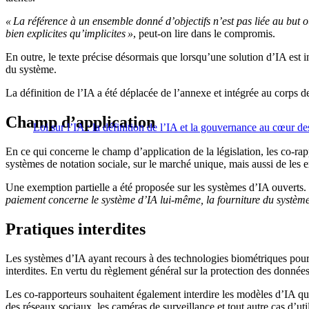
« La référence à un ensemble donné d’objectifs n’est pas liée au but o
bien explicites qu’implicites »
, peut-on lire dans le compromis.
En outre, le texte précise désormais que lorsqu’une solution d’IA est 
du système.
La définition de l’IA a été déplacée de l’annexe et intégrée au corps d
Champ d’application
Loi sur l’IA : la définition de l’IA et la gouvernance au cœur d
En ce qui concerne le champ d’application de la législation, les co-ra
systèmes de notation sociale, sur le marché unique, mais aussi de les e
Une exemption partielle a été proposée sur les systèmes d’IA ouverts.
paiement concerne le système d’IA lui-même, la fourniture du système 
Pratiques interdites
Les systèmes d’IA ayant recours à des technologies biométriques pour ca
interdites. En vertu du règlement général sur la protection des donnée
Les co-rapporteurs souhaitent également interdire les modèles d’IA qu
des réseaux sociaux, les caméras de surveillance et tout autre cas d’util