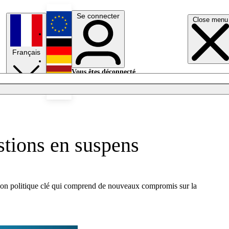
Se connecter
Close menu
English
Français
Deutsch
Vous êtes déconnecté.
Se connecter
Español
Lumières éteintes
stions en suspens
éunion politique clé qui comprend de nouveaux compromis sur la