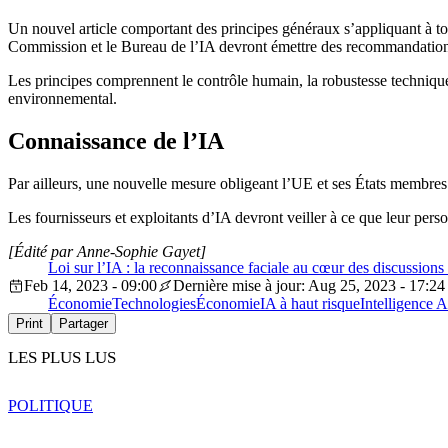
Un nouvel article comportant des principes généraux s’appliquant à tou
Commission et le Bureau de l’IA devront émettre des recommandations
Les principes comprennent le contrôle humain, la robustesse technique, l
environnemental.
Connaissance de l’IA
Par ailleurs, une nouvelle mesure obligeant l’UE et ses États membres
Les fournisseurs et exploitants d’IA devront veiller à ce que leur pe
[Édité par Anne-Sophie Gayet]
Loi sur l’IA : la reconnaissance faciale au cœur des discussion
Feb 14, 2023 - 09:00
Dernière mise à jour: Aug 25, 2023 - 17:24
Économie
Technologies
Économie
IA à haut risque
Intelligence Ar
Print
Partager
LES PLUS LUS
POLITIQUE