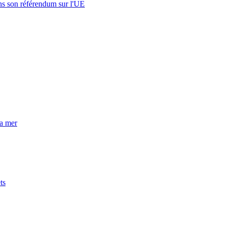
s son référendum sur l'UE
la mer
ts