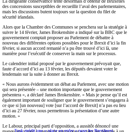
La dirigeante conservatrice tente désormais d’obtenir de Bruxelles
des concessions susceptibles de recueillir l’aval des parlementaires,
mais les discussions butent toujours sur la question du filet de
sécurité irlandais.
Alors que la Chambre des Communes se penchera sur la stratégie à
suivre le 14 février, James Brokenshire a indiqué sur la BBC que le
gouvernement comptait proposer au Parlement de débattre à
nouveau des différentes options possibles pour le Brexit d’ici la fin
février, si aucun accord remanié n’a pu être trouvé d’ici là, une
manière pour l’exécutif de conserver la main sur le processus.
Le calendrier initial proposé par le gouvernement prévoyait que,
faute d’accord d’ici au 13 février, les députés devaient voter le
lendemain sur la suite à donner au Brexit.
« Nous aurons évidemment un débat au Parlement, avec une motion
qui sera présentée – une motion importante que le gouvernement
présentera », a déclaré James Brokenshire. « Mais je pense qu’il est
également important de souligner que le gouvernement s’engagera à
ce que si [un nouveau] vote [sur l’accord de Brexit] n’a pas eu lieu
d’ici au 27 février, nous permettrons la présentation d’une autre
motion. »
Le Labour, principal parti d’opposition, a aussitôt dénoncé une
Tusk prédit une « place en enfer » pour les Brexiteers
manœuvre visant à gagner du temps pour acculer les députés à un