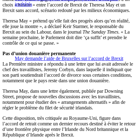
invétérés
choix « binaire » entre l’accord de Brexit de Theresa May et un
Brexit sans accord, scénario redouté par les milieux économiques.
Theresa May « prétend qu’elle fait des progrès alors qu’en réalité,
elle joue la montre », a déclaré Keir Starmer, le responsable du
Brexit au sein du Labour, dans le journal
The Sunday Times
. « La
semaine prochaine, le Parlement doit dire ‘ça suffit’ et prendre le
contrôle de ce qui se passe. »
Pas d’union douanière permanente
May demande l’aide de Bruxelles sur l’accord de Brexit
La Première ministre a répondu à une lettre que lui avait adressée le
chef des travaillistes, Jeremy Corbyn, dans laquelle il indiquait que
son parti soutiendrait l’accord de divorce sous certaines conditions,
notamment que le pays reste dans une union douanière.
Theresa May, dans une lettre également, publiée par Downing
Street, propose de nouvelles discussions avec les travaillistes,
notamment pour étudier des « arrangements alternatifs » afin de
régler le problème du filet de sécurité irlandais.
Cette disposition, très critiquée au Royaume-Uni, figure dans
l’accord de retrait comme un dernier recours destiné à éviter le retour
d’une frontière physique entre l’Irlande du Nord britannique et la
République d’Irlande après le Brexit.