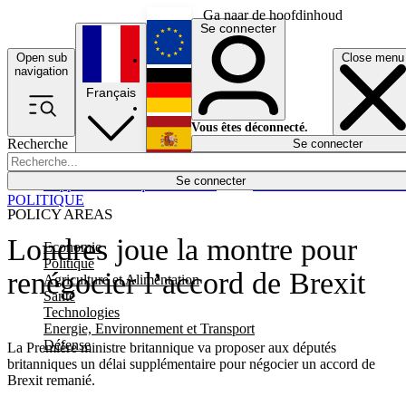
Ga naar de hoofdinhoud
Se connecter
Open sub
Close menu
English
navigation
Français
Deutsch
Vous êtes déconnecté.
Recherche
Se connecter
Español
Lumières éteintes
Se connecter
Rapporteur
Politique
Économie
Newsletters
Evénements
Em
POLITIQUE
POLICY AREAS
Londres joue la montre pour
Economie
Politique
renégocier l’accord de Brexit
Agriculture et Alimentation
Santé
Technologies
Energie, Environnement et Transport
Défense
La Première ministre britannique va proposer aux députés
britanniques un délai supplémentaire pour négocier un accord de
Brexit remanié.