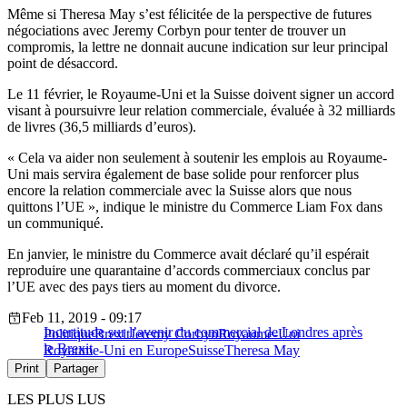
Même si Theresa May s’est félicitée de la perspective de futures
négociations avec Jeremy Corbyn pour tenter de trouver un
compromis, la lettre ne donnait aucune indication sur leur principal
point de désaccord.
Le 11 février, le Royaume-Uni et la Suisse doivent signer un accord
visant à poursuivre leur relation commerciale, évaluée à 32 milliards
de livres (36,5 milliards d’euros).
« Cela va aider non seulement à soutenir les emplois au Royaume-
Uni mais servira également de base solide pour renforcer plus
encore la relation commerciale avec la Suisse alors que nous
quittons l’UE », indique le ministre du Commerce Liam Fox dans
un communiqué.
En janvier, le ministre du Commerce avait déclaré qu’il espérait
reproduire une quarantaine d’accords commerciaux conclus par
l’UE avec des pays tiers au moment du divorce.
Feb 11, 2019 - 09:17
Incertitude sur l’avenir du commercial de Londres après
Politique
Brexit
Jeremy Corbyn
Royaume-Uni
le Brexit
Royaume-Uni en Europe
Suisse
Theresa May
Print
Partager
LES PLUS LUS