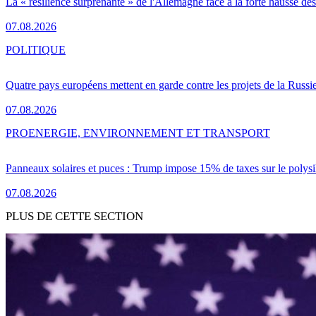
La « résilience surprenante » de l'Allemagne face à la forte hausse de
07.08.2026
POLITIQUE
Quatre pays européens mettent en garde contre les projets de la Russi
07.08.2026
PRO
ENERGIE, ENVIRONNEMENT ET TRANSPORT
Panneaux solaires et puces : Trump impose 15% de taxes sur le polysi
07.08.2026
PLUS DE CETTE SECTION