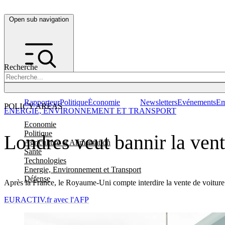
Open sub navigation
Recherche
Rapporteur
Politique
Économie
Newsletters
Evénements
Em
POLICY AREAS
ENERGIE, ENVIRONNEMENT ET TRANSPORT
Economie
Politique
Londres veut bannir la vent
Agriculture et Alimentation
Santé
Technologies
Energie, Environnement et Transport
Défense
Après la France, le Royaume-Uni compte interdire la vente de voiture die
EURACTIV.fr avec l'AFP