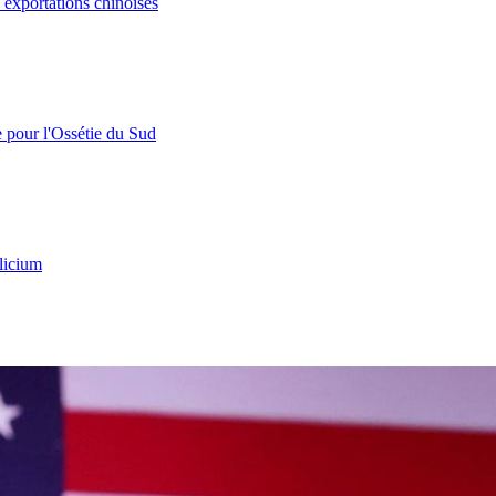
s exportations chinoises
e pour l'Ossétie du Sud
licium