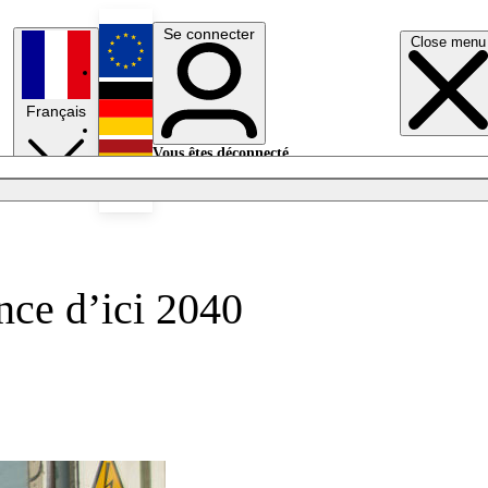
Se connecter
Close menu
English
Français
Deutsch
Vous êtes déconnecté.
Se connecter
Español
Lumières éteintes
ence d’ici 2040