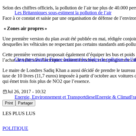
Selon des chiffres officiels, la pollution de l’air tue plus de 40.000 p
Les Britanniques sous-estiment la pollution de l’air
Face à ce constat et saisie par une organisation de défense de l’envir
« Zones air propres »
Une première version du plan avait été publiée en mai, rédigée conjoint
desquelles les véhicules ne respectant pas certains standards anti-pollu
Cette première version proposait également d’équiper les bus et poids 
Cinq pays dont la France bafouent les règles de pollution de l’ai
l’achat de véhicules électriques seraient étendues, et un programme cib
Le maire de Londres Sadiq Khan a aussi décidé de prendre le taureau pa
taxe de 10 livres (11,7 euros) imposée à partir d’octobre aux voitures d
qui émet trois fois plus de NO2 que l’essence.
Jul 26, 2017 - 10:32
Energie, Environnement et Transport
diesel
Energie & Climat
Fr
Print
Partager
LES PLUS LUS
POLITIQUE