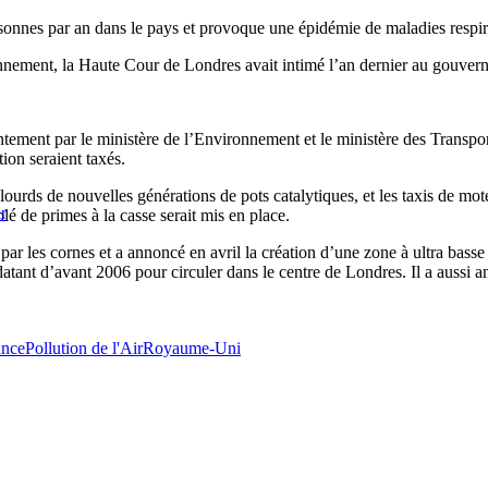
ersonnes par an dans le pays et provoque une épidémie de maladies respira
onnement, la Haute Cour de Londres avait intimé l’an dernier au gouverne
ement par le ministère de l’Environnement et le ministère des Transports
tion seraient taxés.
lourds de nouvelles générations de pots catalytiques, et les taxis de mo
r
lé de primes à la casse serait mis en place.
r les cornes et a annoncé en avril la création d’une zone à ultra basse 
atant d’avant 2006 pour circuler dans le centre de Londres. Il a aussi ann
ance
Pollution de l'Air
Royaume-Uni