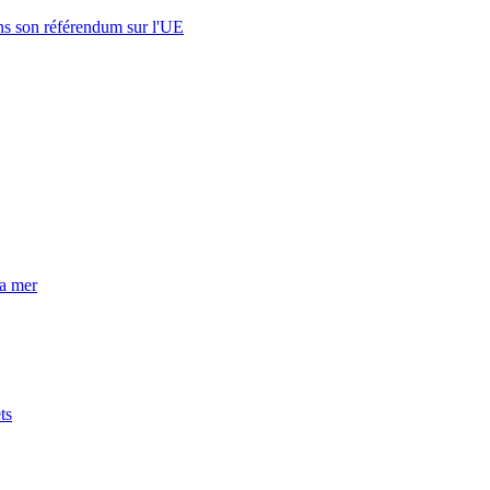
s son référendum sur l'UE
la mer
ts