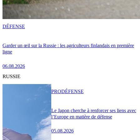
DÉFENSE
Garder un œil sur la Russie : les agriculteurs finlandais en première
ligne
06.08.2026
RUSSIE
PRO
DÉFENSE
Le Japon cherche à renforcer ses liens avec
l’Europe en matière de défense
05.08.2026