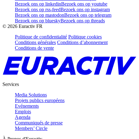
Bezoek ons op linkedin
Bezoek ons op youtube
Bezoek ons op rss-feed
Bezoek ons op instagram
Bezoek ons op mastodon
Bezoek ons op telegram
Bezoek ons op bluesky
Bezoek ons op threads
©
2026
Euractiv FR
Politique de confidentialité
Politique cookies
Conditions générales
Conditions d’abonnement
Conditions de vente
Services
Media Solutions
Projets publics européens
Evénements
Emplois
Agenda
Communiqués de presse
Members’ Circle
À Propos d'Euractiv