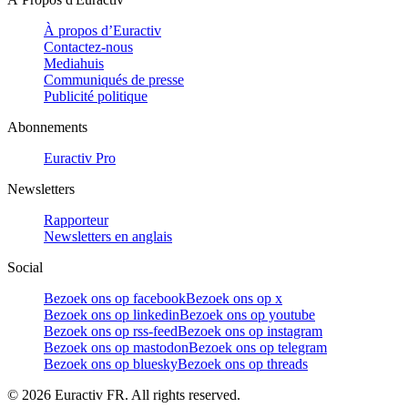
À propos d’Euractiv
Contactez-nous
Mediahuis
Communiqués de presse
Publicité politique
Abonnements
Euractiv Pro
Newsletters
Rapporteur
Newsletters en anglais
Social
Bezoek ons op facebook
Bezoek ons op x
Bezoek ons op linkedin
Bezoek ons op youtube
Bezoek ons op rss-feed
Bezoek ons op instagram
Bezoek ons op mastodon
Bezoek ons op telegram
Bezoek ons op bluesky
Bezoek ons op threads
©
2026
Euractiv FR. All rights reserved.