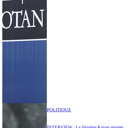
POLITIQUE
INTERVIEW : Le Slovène Kajzer promet