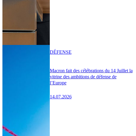
DÉFENSE
Macron fait des célébrations du 14 Juillet la
vitrine des ambitions de défense de
l’Europe
14.07.2026