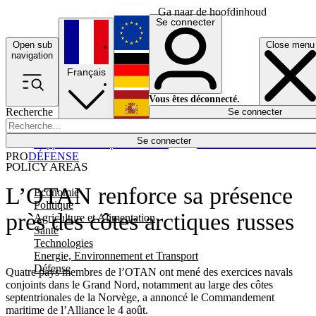
Ga naar de hoofdinhoud
Se connecter
Open sub
Close menu
English
navigation
Français
Deutsch
Vous êtes déconnecté.
Recherche
Se connecter
Español
Lumières éteintes
Se connecter
Rapporteur
Politique
Économie
Newsletters
Evénements
Em
PRO
DÉFENSE
POLICY AREAS
L’OTAN renforce sa présence
Economie
Politique
près des côtes arctiques russes
Agriculture et Alimentation
Santé
Technologies
Energie, Environnement et Transport
Défense
Quatre pays membres de l’OTAN ont mené des exercices navals
conjoints dans le Grand Nord, notamment au large des côtes
septentrionales de la Norvège, a annoncé le Commandement
maritime de l’Alliance le 4 août.