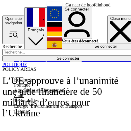
Ga naar de hoofdinhoud
Se connecter
Open sub
Close menu
English
navigation
Français
Deutsch
Vous êtes déconnecté.
Recherche
Se connecter
Español
Lumières éteintes
Se connecter
Rapporteur
Politique
Économie
Newsletters
Evénements
Em
POLITIQUE
POLICY AREAS
L’UE approuve à l’unanimité
Economie
Politique
une aide financière de 50
Agriculture et Alimentation
Santé
milliards d’euros pour
Technologies
Energie, Environnement et Transport
l’Ukraine
Défense