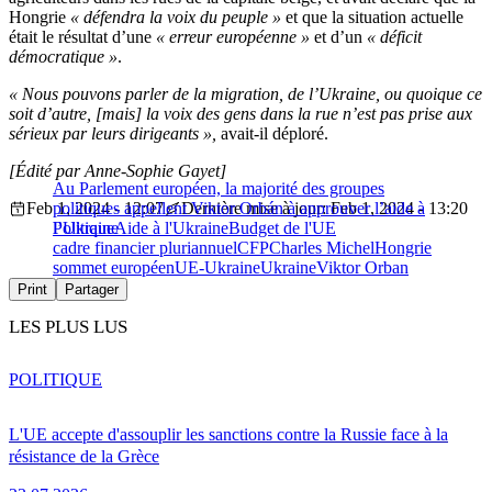
Hongrie
« défendra la voix du peuple »
et que la situation actuelle
était le résultat d’une
« erreur européenne »
et d’un
« déficit
démocratique
»
.
« Nous pouvons parler de la migration, de l’Ukraine, ou quoique ce
soit d’autre, [mais] la voix des gens dans la rue n’est pas prise aux
sérieux par leurs dirigeants »,
avait-il déploré.
[Édité par Anne-Sophie Gayet]
Au Parlement européen, la majorité des groupes
Feb 1, 2024 - 12:07
politiques appellent Viktor Orbán à approuver l’aide à
Dernière mise à jour: Feb 1, 2024 - 13:20
l’Ukraine
Politique
Aide à l'Ukraine
Budget de l'UE
cadre financier pluriannuel
CFP
Charles Michel
Hongrie
sommet européen
UE-Ukraine
Ukraine
Viktor Orban
Print
Partager
LES PLUS LUS
POLITIQUE
L'UE accepte d'assouplir les sanctions contre la Russie face à la
résistance de la Grèce