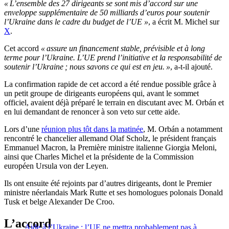
« L’ensemble des 27 dirigeants se sont mis d’accord sur une
enveloppe supplémentaire de 50 milliards d’euros pour soutenir
l’Ukraine dans le cadre du budget de l’UE »
, a écrit M. Michel sur
X
.
Cet accord
« assure un financement stable, prévisible et à long
terme pour l’Ukraine. L’UE prend l’initiative et la responsabilité de
soutenir l’Ukraine ; nous savons ce qui est en jeu. »
, a-t-il ajouté.
La confirmation rapide de cet accord a été rendue possible grâce à
un petit groupe de dirigeants européens qui, avant le sommet
officiel, avaient déjà préparé le terrain en discutant avec M. Orbán et
en lui demandant de renoncer à son veto sur cette aide.
Lors d’une
réunion plus tôt dans la matinée
, M. Orbán a notamment
rencontré le chancelier allemand Olaf Scholz, le président français
Emmanuel Macron, la Première ministre italienne Giorgia Meloni,
ainsi que Charles Michel et la présidente de la Commission
européen Ursula von der Leyen.
Ils ont ensuite été rejoints par d’autres dirigeants, dont le Premier
ministre néerlandais Mark Rutte et ses homologues polonais Donald
Tusk et belge Alexander De Croo.
L’accord
Aide à l’Ukraine : l’UE ne mettra probablement pas à