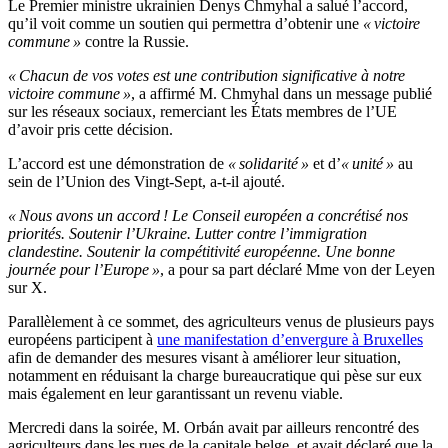
Le Premier ministre ukrainien Denys Chmyhal a salué l’accord,
qu’il voit comme un soutien qui permettra d’obtenir une
« victoire
commune »
contre la Russie.
« Chacun de vos votes est une contribution significative à notre
victoire commune »
, a affirmé M. Chmyhal dans un message publié
sur les réseaux sociaux, remerciant les États membres de l’UE
d’avoir pris cette décision.
L’accord est une démonstration de
« solidarité »
et d’
« unité »
au
sein de l’Union des Vingt-Sept, a-t-il ajouté.
« Nous avons un accord ! Le Conseil européen a concrétisé nos
priorités. Soutenir l’Ukraine. Lutter contre l’immigration
clandestine. Soutenir la compétitivité européenne. Une bonne
journée pour l’Europe »
, a pour sa part déclaré Mme von der Leyen
sur X.
Parallèlement à ce sommet, des agriculteurs venus de plusieurs pays
européens participent à
une manifestation d’envergure à Bruxelles
afin de demander des mesures visant à améliorer leur situation,
notamment en réduisant la charge bureaucratique qui pèse sur eux
mais également en leur garantissant un revenu viable.
Mercredi dans la soirée, M. Orbán avait par ailleurs rencontré des
agriculteurs dans les rues de la capitale belge, et avait déclaré que la