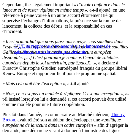
Cependant, il est également important
« d’avoir confiance dans le
lanceur et de rester vigilant en même temps »
, a-t-il ajouté, en une
référence à peine voilée à un autre accord étroitement lié qui
supervise l’échange d’informations, la présence sur la rampe de
lancement, la collecte des débris, et la responsabilité en cas
d’incident.
« Il est primordial que nous puissions envoyer nos satellites dans
L’UE se rapproche d’un accord sur le lancement de
l’espace, […] nous avions besoin de déployer 2 nouveaux satellites
satellites à partir du territoire américain
Galileo, alors que nous n’avons pas de lanceurs européen
disponible. […] C’est pourquoi je soutiens l’envoi de satellites
européens depuis le sol américain, par SpaceX. »
, a déclaré à
Euractiv Christophe Grudler, eurodéputé français du groupe libéral
Renew Europe et rapporteur fictif pour le programme spatial.
« Mais cela doit être l’exception »
, a-t-il ajouté.
« Non, ce n’est pas un modèle à répliquer. C’est une exception
»
, a-
t-il insisté lorsqu’on lui a demandé si cet accord pouvait être utilisé
comme modèle pour une future coopération.
Plus tôt dans l’année, le commissaire au Marché intérieur,
Thierry
Breton
, avait réitéré son ambition de développer une
« politique
européenne de lanceurs dans un cadre européen »
afin d’agréger la
demande, une démarche visant à donner à l’industrie des lignes