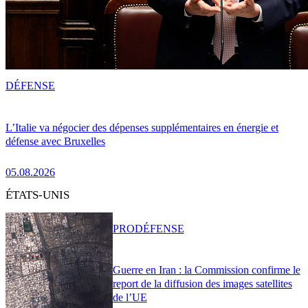
DÉFENSE
L’Italie va négocier des dépenses supplémentaires en énergie et
défense avec Bruxelles
05.08.2026
ÉTATS-UNIS
PRO
DÉFENSE
Guerre en Iran : la Commission confirme le
report de la diffusion des images satellites
de l’UE