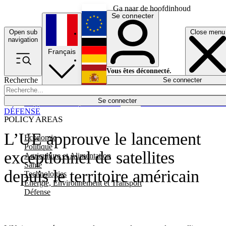
Ga naar de hoofdinhoud
Se connecter
Open sub
Close menu
English
navigation
Français
Deutsch
Vous êtes déconnecté.
Recherche
Se connecter
Español
Lumières éteintes
Se connecter
Rapporteur
Politique
Économie
Newsletters
Evénements
Em
DÉFENSE
POLICY AREAS
L’UE approuve le lancement
Economie
Politique
exceptionnel de satellites
Agriculture et Alimentation
Santé
depuis le territoire américain
Technologies
Energie, Environnement et Transport
Défense