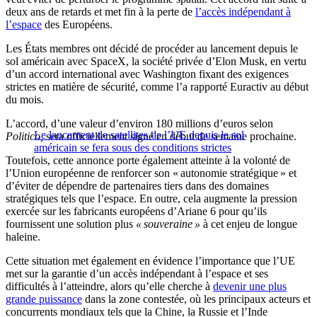
deux ans de retards et met fin à la perte de
l’accès indépendant à
l’espace
des Européens.
Les États membres ont décidé de procéder au lancement depuis le
sol américain avec SpaceX, la société privée d’Elon Musk, en vertu
d’un accord international avec Washington fixant des exigences
strictes en matière de sécurité, comme l’a rapporté Euractiv au début
du mois.
L’accord, d’une valeur d’environ 180 millions d’euros selon
Le lancement de satellites de l’UE depuis le sol
Politico,
sera officiellement signé en début de semaine prochaine.
américain se fera sous des conditions strictes
Toutefois, cette annonce porte également atteinte à la volonté de
l’Union européenne de renforcer son « autonomie stratégique » et
d’éviter de dépendre de partenaires tiers dans des domaines
stratégiques tels que l’espace. En outre, cela augmente la pression
exercée sur les fabricants européens d’Ariane 6 pour qu’ils
fournissent une solution plus
« souveraine »
à cet enjeu de longue
haleine.
Cette situation met également en évidence l’importance que l’UE
met sur la garantie d’un accès indépendant à l’espace et ses
difficultés à l’atteindre, alors qu’elle cherche à
devenir une plus
grande puissance
dans la zone contestée, où les principaux acteurs et
concurrents mondiaux tels que la Chine, la Russie et l’Inde