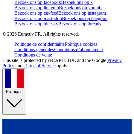
Bezoek ons op facebook
Bezoek ons op x
Bezoek ons op linkedin
Bezoek ons op youtube
Bezoek ons op rss-feed
Bezoek ons op instagram
Bezoek ons op mastodon
Bezoek ons op telegram
Bezoek ons op bluesky
Bezoek ons op threads
©
2026
Euractiv FR. All rights reserved.
Politique de confidentialité
Politique cookies
Conditions générales
Conditions d’abonnement
Conditions de vente
This site is protected by reCAPTCHA, and the Google
Privacy
Policy
and
Terms of Service
apply.
Français