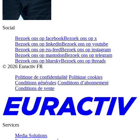
Social
Bezoek ons op facebook
Bezoek ons op x
Bezoek ons op linkedin
Bezoek ons op youtube
Bezoek ons op rss-feed
Bezoek ons op instagram
Bezoek ons op mastodon
Bezoek ons op telegram
Bezoek ons op bluesky
Bezoek ons op threads
©
2026
Euractiv FR
Politique de confidentialité
Politique cookies
Conditions générales
Conditions d’abonnement
Conditions de vente
Services
Media Solutions