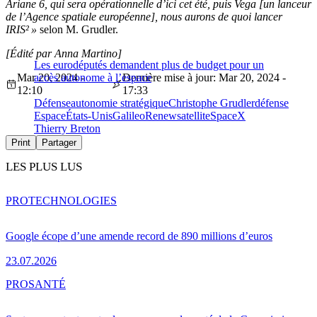
Ariane 6, qui sera opérationnelle d’ici cet été, puis Vega [un lanceur
de l’Agence spatiale européenne], nous aurons de quoi lancer
IRIS² »
selon M. Grudler.
[Édité par Anna Martino]
Les eurodéputés demandent plus de budget pour un
Mar 20, 2024 -
accès autonome à l’espace
Dernière mise à jour: Mar 20, 2024 -
12:10
17:33
Défense
autonomie stratégique
Christophe Grudler
défense
Espace
États-Unis
Galileo
Renew
satellite
SpaceX
Thierry Breton
Print
Partager
LES PLUS LUS
PRO
TECHNOLOGIES
Google écope d’une amende record de 890 millions d’euros
23.07.2026
PRO
SANTÉ