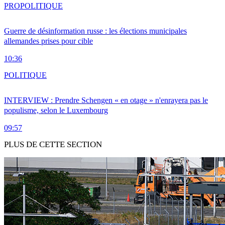
PRO
POLITIQUE
Guerre de désinformation russe : les élections municipales
allemandes prises pour cible
10:36
POLITIQUE
INTERVIEW : Prendre Schengen « en otage » n'enrayera pas le
populisme, selon le Luxembourg
09:57
PLUS DE CETTE SECTION