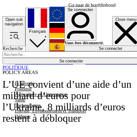
Ga naar de hoofdinhoud
Se connecter
Open sub
Close menu
English
navigation
Français
Deutsch
Vous êtes déconnecté.
Recherche
Se connecter
Español
Lumières éteintes
Se connecter
Rapporteur
Politique
Économie
Newsletters
Evénements
Em
POLITIQUE
POLICY AREAS
L’UE convient d’une aide d’un
Economie
Politique
milliard d’euros pour
Agriculture et Alimentation
Santé
l’Ukraine, 8 milliards d’euros
Technologies
Energie, Environnement et Transport
restent à débloquer
Défense