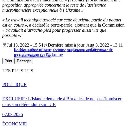
proposition appropriée concernant le reste de l’assistance
macrofinancière exceptionnelle à l’Ukraine »
.
« Le travail technique associé sur cette deuxième partie du paquet
est en cours »
, a déclaré le porte-parole, ajoutant que la Commission
« travaillait d’arrache-pied pour progresser aussi vite que
possible »
.
Jul 13, 2022 - 15:54
Dernière mise à jour: Aug 3, 2022 - 13:11
La Commission européenne propose une plateforme de
Politique
Chine
Christian Lindner
Guerre en Ukraine
reconstruction de l’Ukraine
International
Ukraine
Print
Partager
LES PLUS LUS
POLITIQUE
EXCLUSIF : L'Islande demande à Bruxelles de ne pas s'immiscer
dans son référendum sur l'UE
07.08.2026
ÉCONOMIE