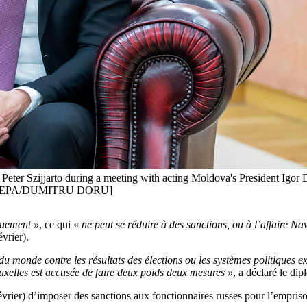
eter Szijjarto during a meeting with acting Moldova's President Igor Do
U [EPA/DUMITRU DORU]
quement »
, ce qui «
ne peut se réduire à des sanctions, ou à l’affaire Na
vrier).
 du monde contre les résultats des élections ou les systèmes politiques
xelles est accusée de faire deux poids deux mesures »
, a déclaré le di
février) d’imposer des sanctions aux fonctionnaires russes pour l’empr