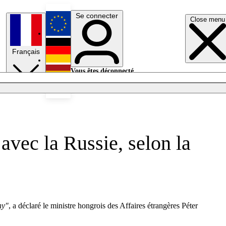
Se connecter
Close menu
English
Français
Deutsch
Vous êtes déconnecté.
Se connecter
Español
Lumières éteintes
avec la Russie, selon la
ny"
, a déclaré le ministre hongrois des Affaires étrangères Péter