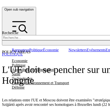
Open sub navigation
Recherche
Rapporteur
Politique
Économie
Newsletters
Evénements
Em
POLICY AREAS
POLITIQUE
Economie
Politique
L'UE doit se pencher sur un
Agriculture et Alimentation
Santé
Hongrie
Technologies
Energie, Environnement et Transport
Défense
Les relations entre l'UE et Moscou doivent être examinées "
stratégiq
Szijjártó après avoir rencontré ses homologues à Bruxelles lundi (22 fé