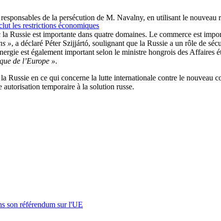
és responsables de la persécution de M. Navalny, en utilisant le nouveau
clut les restrictions économiques
ec la Russie est importante dans quatre domaines. Le commerce est impo
ns »
, a déclaré Péter Szijjártó, soulignant que la Russie a un rôle de séc
énergie est également important selon le ministre hongrois des Affaires é
ique de l’Europe »
.
 la Russie en ce qui concerne la lutte internationale contre le nouvea
 autorisation temporaire à la solution russe.
s son référendum sur l'UE