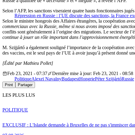
Russie a qualifiée de «
décevante »
et «
illégale »
, a révélé l’AFP.
Selon l’AFP, les sanctions viseraient quatre hauts fonctionnaires jug
Répression en Russie : l’UE discute des sanctions, la France ex
Selon le ministre hongrois des Affaires étrangères, la coopération av
commerciaux avec la Russie, même si nous avons imposé des sanctio
conflits sont généralement à l’origine des migrations. Le secteur de l’
continue à jouer un rôle important dans l’approvisionnement énergét
M. Szijjártó a également souligné l’importance de la coopération avec
des vaccins, est le seul pays de l’UE à avoir jusqu’à présent donné une
[Édité par Mathieu Pollet]
Feb 23, 2021 - 07:37
Dernière mise à jour: Feb 23, 2021 - 08:58
Politique
Alexeï Navalny
Budapest
Hongrie
Péter Szijjártó
Russie
Print
Partager
LES PLUS LUS
POLITIQUE
EXCLUSIF : L'Islande demande à Bruxelles de ne pas s'immiscer dan