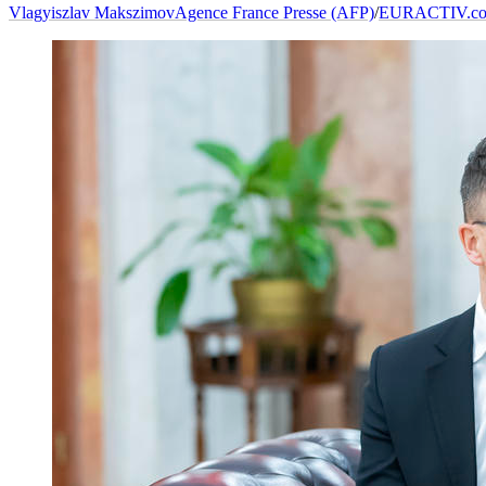
Vlagyiszlav Makszimov
Agence France Presse (AFP)
/
EURACTIV.c