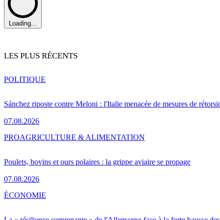
Loading...
LES PLUS RÉCENTS
POLITIQUE
Sánchez riposte contre Meloni : l'Italie menacée de mesures de rétorsi
07.08.2026
PRO
AGRICULTURE & ALIMENTATION
Poulets, bovins et ours polaires : la grippe aviaire se propage
07.08.2026
ÉCONOMIE
La « résilience surprenante » de l'Allemagne face à la forte hausse de