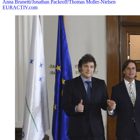
Anna Brunetti
/
Jonathan Packroff
/
Thomas Moller-Nielsen
EURACTIV.com