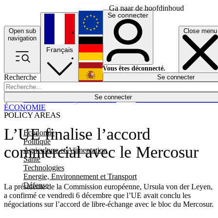
Ga naar de hoofdinhoud
Se connecter
Open sub
Close menu
English
navigation
Français
Deutsch
Vous êtes déconnecté.
Recherche
Se connecter
Español
Lumières éteintes
Se connecter
Rapporteur
Politique
Économie
Newsletters
Evénements
Em
ÉCONOMIE
POLICY AREAS
L’UE finalise l’accord
Economie
Politique
commercial avec le Mercosur
Agriculture et Alimentation
Santé
Technologies
Energie, Environnement et Transport
Défense
La présidente de la Commission européenne, Ursula von der Leyen,
a confirmé ce vendredi 6 décembre que l’UE avait conclu les
négociations sur l’accord de libre-échange avec le bloc du Mercosur.