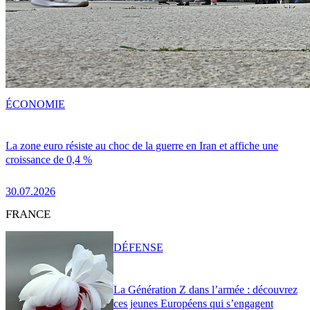
ÉCONOMIE
La zone euro résiste au choc de la guerre en Iran et affiche une
croissance de 0,4 %
30.07.2026
FRANCE
DÉFENSE
La Génération Z dans l’armée : découvrez
ces jeunes Européens qui s’engagent