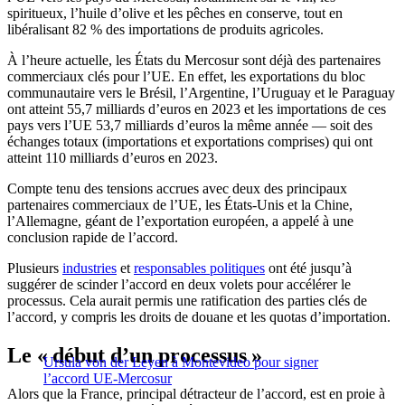
spiritueux, l’huile d’olive et les pêches en conserve, tout en
libéralisant 82 % des importations de produits agricoles.
À l’heure actuelle, les États du Mercosur sont déjà des partenaires
commerciaux clés pour l’UE. En effet, les exportations du bloc
communautaire vers le Brésil, l’Argentine, l’Uruguay et le Paraguay
ont atteint 55,7 milliards d’euros en 2023 et les importations de ces
pays vers l’UE 53,7 milliards d’euros la même année — soit des
échanges totaux (importations et exportations comprises) qui ont
atteint 110 milliards d’euros en 2023.
Compte tenu des tensions accrues avec deux des principaux
partenaires commerciaux de l’UE, les États-Unis et la Chine,
l’Allemagne, géant de l’exportation européen, a appelé à une
conclusion rapide de l’accord.
Plusieurs
industries
et
responsables politiques
ont été jusqu’à
suggérer de scinder l’accord en deux volets pour accélérer le
processus. Cela aurait permis une ratification des parties clés de
l’accord, y compris les droits de douane et les quotas d’importation.
Le « début d’un processus »
Ursula von der Leyen à Montevideo pour signer
l’accord UE-Mercosur
Alors que la France, principal détracteur de l’accord, est en proie à