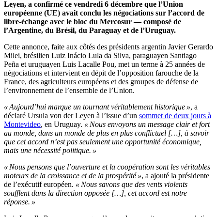
Leyen, a confirmé ce vendredi 6 décembre que l’Union
européenne (UE) avait conclu les négociations sur l’accord de
libre-échange avec le bloc du Mercosur — composé de
l’Argentine, du Brésil, du Paraguay et de l’Uruguay.
Cette annonce, faite aux côtés des présidents argentin Javier Gerardo
Milei, brésilien Luiz Inácio Lula da Silva, paraguayen Santiago
Peña et uruguayen Luis Lacalle Pou, met un terme à 25 années de
négociations et intervient en dépit de l’opposition farouche de la
France, des agriculteurs européens et des groupes de défense de
l’environnement de l’ensemble de l’Union.
« Aujourd’hui marque un tournant véritablement historique »
, a
déclaré Ursula von der Leyen à l’issue d’un
sommet de deux jours à
Montevideo
, en Uruguay.
« Nous envoyons un message clair et fort
au monde, dans un monde de plus en plus conflictuel […], à savoir
que cet accord n’est pas seulement une opportunité économique,
mais une nécessité politique. »
« Nous pensons que l’ouverture et la coopération sont les véritables
moteurs de la croissance et de la prospérité »
, a ajouté la présidente
de l’exécutif européen.
« Nous savons que des vents violents
soufflent dans la direction opposée […], cet accord est notre
réponse. »