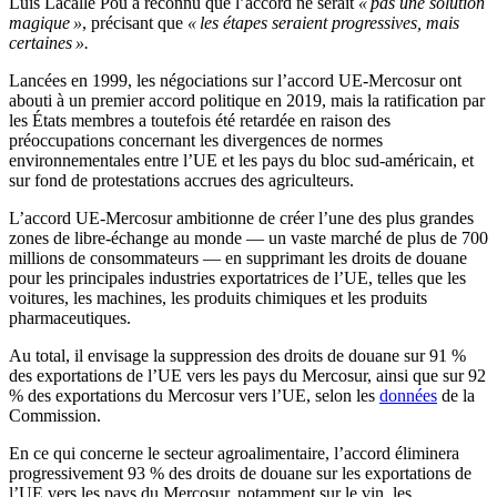
Luis Lacalle Pou a reconnu que l’accord ne serait
« pas une solution
magique »
, précisant que
« les étapes seraient progressives, mais
certaines ».
Lancées en 1999, les négociations sur l’accord UE-Mercosur ont
abouti à un premier accord politique en 2019, mais la ratification par
les États membres a toutefois été retardée en raison des
préoccupations concernant les divergences de normes
environnementales entre l’UE et les pays du bloc sud-américain, et
sur fond de protestations accrues des agriculteurs.
L’accord UE-Mercosur ambitionne de créer l’une des plus grandes
zones de libre-échange au monde — un vaste marché de plus de 700
millions de consommateurs — en supprimant les droits de douane
pour les principales industries exportatrices de l’UE, telles que les
voitures, les machines, les produits chimiques et les produits
pharmaceutiques.
Au total, il envisage la suppression des droits de douane sur 91 %
des exportations de l’UE vers les pays du Mercosur, ainsi que sur 92
% des exportations du Mercosur vers l’UE, selon les
données
de la
Commission.
En ce qui concerne le secteur agroalimentaire, l’accord éliminera
progressivement 93 % des droits de douane sur les exportations de
l’UE vers les pays du Mercosur, notamment sur le vin, les