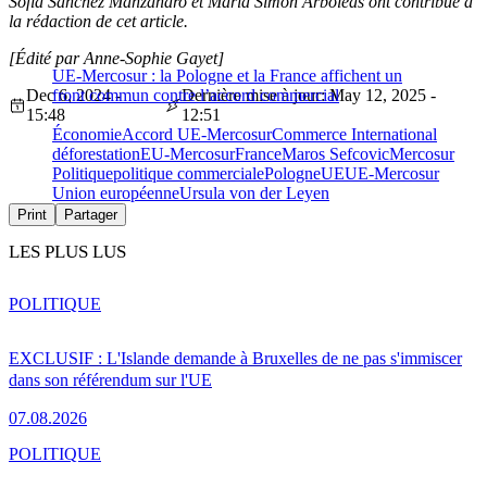
Sofia Sanchez Manzanaro et Maria Simon Arboleas ont contribué à
la rédaction de cet article.
[Édité par Anne-Sophie Gayet]
UE-Mercosur : la Pologne et la France affichent un
Dec 6, 2024 -
front commun contre l’accord commercial
Dernière mise à jour: May 12, 2025 -
15:48
12:51
Économie
Accord UE-Mercosur
Commerce International
déforestation
EU-Mercosur
France
Maros Sefcovic
Mercosur
Politique
politique commerciale
Pologne
UE
UE-Mercosur
Union européenne
Ursula von der Leyen
Print
Partager
LES PLUS LUS
POLITIQUE
EXCLUSIF : L'Islande demande à Bruxelles de ne pas s'immiscer
dans son référendum sur l'UE
07.08.2026
POLITIQUE