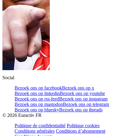
Social
Bezoek ons op facebook
Bezoek ons op x
Bezoek ons op linkedin
Bezoek ons op youtube
Bezoek ons op rss-feed
Bezoek ons op instagram
Bezoek ons op mastodon
Bezoek ons op telegram
Bezoek ons op bluesky
Bezoek ons op threads
©
2026
Euractiv FR
Politique de confidentialité
Politique cookies
Conditions générales
Conditions d’abonnement