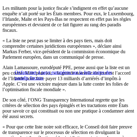
Les militants pour la justice fiscale s’indignent en effet qu’aucune
enquête n’ait porté sur les États membres. Pour eux, le Luxembourg,
l’Irlande, Malte et les Pays-Bas ne respectent en effet pas les règles
européennes et devraient de ce fait figurer au rang des paradis
fiscaux.
« La liste ne peut pas se limiter à des pays tiers, mais doit
comprendre certaines juridictions européennes », déclare ainsi
Markus Ferber, vice-président de la commission économique du
Parlement européen, dans un communiqué de presse.
Alain Lamassoure, eurodéputé PPE, pense aussi que la liste est un
Oxfam met 4 pays européens sur la liste noires des
peu courte. Mais pour lui, « la grande nouvelle du jour est l’accord
paradis fiscaux
de l’Irlande pour faire payer 13 milliards d’arriérés d’impôts à
Apple. C’est une victoire majeure dans la lutte contre les folies de
l’optimisation fiscale mondiale ».
De son côté, l’ONG Transparency International regrette que les
critères de sélection des pays épinglés et les tractations entre États
pour savoir ce qui constituait ou non une pratique à condamner aient
été aussi secrets.
« Pour que cette liste noire soit efficace, le Conseil doit faire preuve
de transparence sur le processus de sélection en divulguant la