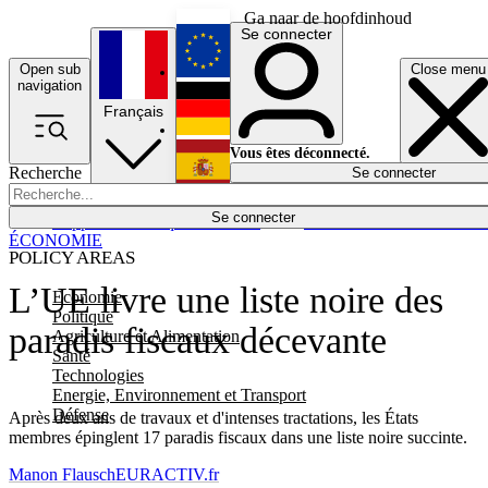
Ga naar de hoofdinhoud
Se connecter
Open sub
Close menu
English
navigation
Français
Deutsch
Vous êtes déconnecté.
Recherche
Se connecter
Español
Lumières éteintes
Se connecter
Rapporteur
Politique
Économie
Newsletters
Evénements
Em
ÉCONOMIE
POLICY AREAS
L’UE livre une liste noire des
Economie
Politique
paradis fiscaux décevante
Agriculture et Alimentation
Santé
Technologies
Energie, Environnement et Transport
Défense
Après deux ans de travaux et d'intenses tractations, les États
membres épinglent 17 paradis fiscaux dans une liste noire succinte.
Manon Flausch
EURACTIV.fr