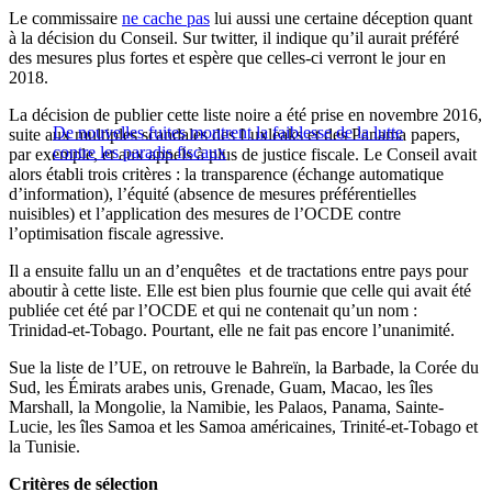
Le commissaire
ne cache pas
lui aussi une certaine déception quant
à la décision du Conseil. Sur twitter, il indique qu’il aurait préféré
des mesures plus fortes et espère que celles-ci verront le jour en
2018.
La décision de publier cette liste noire a été prise en novembre 2016,
De nouvelles fuites montrent la faiblesse de la lutte
suite aux multiples scandales des Luxleaks et des Panama papers,
contre les paradis fiscaux
par exemple, et aux appels à plus de justice fiscale. Le Conseil avait
alors établi trois critères : la transparence (échange automatique
d’information), l’équité (absence de mesures préférentielles
nuisibles) et l’application des mesures de l’OCDE contre
l’optimisation fiscale agressive.
Il a ensuite fallu un an d’enquêtes et de tractations entre pays pour
aboutir à cette liste. Elle est bien plus fournie que celle qui avait été
publiée cet été par l’OCDE et qui ne contenait qu’un nom :
Trinidad-et-Tobago. Pourtant, elle ne fait pas encore l’unanimité.
Sue la liste de l’UE, on retrouve le Bahreïn, la Barbade, la Corée du
Sud, les Émirats arabes unis, Grenade, Guam, Macao, les îles
Marshall, la Mongolie, la Namibie, les Palaos, Panama, Sainte-
Lucie, les îles Samoa et les Samoa américaines, Trinité-et-Tobago et
la Tunisie.
Critères de sélection