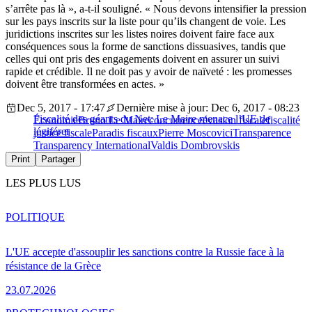
s’arrête pas là », a-t-il souligné. « Nous devons intensifier la pression
sur les pays inscrits sur la liste pour qu’ils changent de voie. Les
juridictions inscrites sur les listes noires doivent faire face aux
conséquences sous la forme de sanctions dissuasives, tandis que
celles qui ont pris des engagements doivent en assurer un suivi
rapide et crédible. Il ne doit pas y avoir de naïveté : les promesses
doivent être transformées en actes. »
Dec 5, 2017 - 17:47
Dernière mise à jour: Dec 6, 2017 - 08:23
Fiscalité des géants du Net: Le Maire menace l’UE de
Économie
Bruno Le Maire
concurrence
évasion fiscale
fiscalité
légiférer
justice fiscale
Paradis fiscaux
Pierre Moscovici
Transparence
Transparency International
Valdis Dombrovskis
Print
Partager
LES PLUS LUS
POLITIQUE
L'UE accepte d'assouplir les sanctions contre la Russie face à la
résistance de la Grèce
23.07.2026