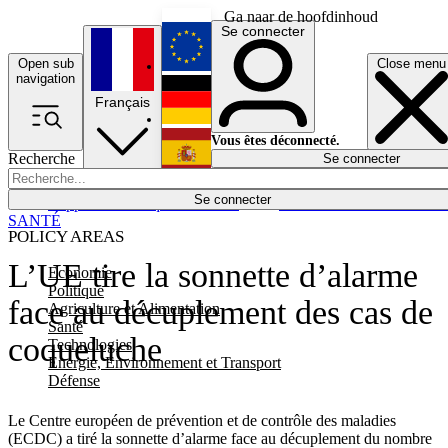
Ga naar de hoofdinhoud
Se connecter
Open sub
Close menu
English
navigation
Français
Deutsch
Vous êtes déconnecté.
Recherche
Se connecter
Español
Lumières éteintes
Se connecter
Rapporteur
Politique
Économie
Newsletters
Evénements
Em
SANTÉ
POLICY AREAS
L’UE tire la sonnette d’alarme
Economie
Politique
face au décuplement des cas de
Agriculture et Alimentation
Santé
coqueluche
Technologies
Energie, Environnement et Transport
Défense
Le Centre européen de prévention et de contrôle des maladies
(ECDC) a tiré la sonnette d’alarme face au décuplement du nombre