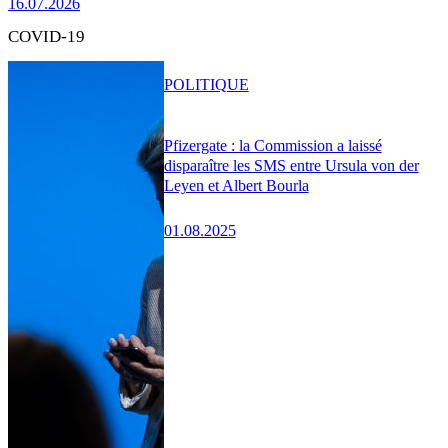
16.07.2026
COVID-19
POLITIQUE
Pfizergate : la Commission a laissé
disparaître les SMS entre Ursula von der
Leyen et Albert Bourla
01.08.2025