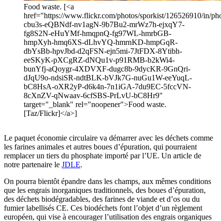
Food waste. [<a
href="https://www.flickr.com/photos/sporkist/126526910/in/pho
cbu3s-eQBNdf-nv1agN-9b7Bu2-mrWz7h-ejxqY7-
fg8S2N-eHuYMf-hmqpnQ-fg97WL-hmrbGB-
hmpXyh-hmq6XS-dLhvYQ-hmrnKD-hmpGqR-
dbYsBb-hpvJbd-d2qFSN-ejn5mi-7JtFDX-8Ytibh-
eeSKyK-pXCgRZ-dNQu1v-p91RMB-b2kWi4-
bunYfj-aQoygr-4XDVXF-dugc8b-9dycKR-9GnQri-
dJqU9o-ndsiSR-ndtBLK-bVJk7G-nuGu1W-eeYuqL-
bC8HsA-oXR2yP-d6k4n-7n1iGA-7du9EC-5fccVN-
8cXnZV-qNwaav-6cfSBS-PrLvU-bC8Hr9"
target="_blank" rel="noopener">Food waste.
[Taz/Flickr]</a>]
Le paquet économie circulaire va démarrer avec les déchets comme
les farines animales et autres boues d’épuration, qui pourraient
remplacer un tiers du phosphate importé par l’UE. Un article de
notre partenaire le
JDLE
.
On pourra bientôt épandre dans les champs, aux mêmes conditions
que les engrais inorganiques traditionnels, des boues d’épuration,
des déchets biodégradables, des farines de viande et d’os ou du
fumier labellisés CE. Ces biodéchets font l’objet d’un règlement
européen, qui vise à encourager l’utilisation des engrais organiques