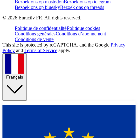
Bezoek ons op mastodon
Bezoek ons op telegram
Bezoek ons op bluesky
Bezoek ons op threads
©
2026
Euractiv FR. All rights reserved.
Politique de confidentialité
Politique cookies
Conditions générales
Conditions d’abonnement
Conditions de vente
This site is protected by reCAPTCHA, and the Google
Privacy
Policy
and
Terms of Service
apply.
Français