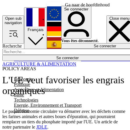
Ga naar de hoofdinhoud
Se connecter
Open sub
Close menu
English
navigation
Français
Deutsch
Vous êtes déconnecté.
Recherche
Se connecter
Español
Lumières éteintes
Se connecter
Rapporteur
Politique
Économie
Newsletters
Evénements
Em
AGRICULTURE & ALIMENTATION
POLICY AREAS
L'UE veut favoriser les engrais
Economie
Politique
organiques
Agriculture et Alimentation
Santé
Technologies
Energie, Environnement et Transport
Défense
Le paquet économie circulaire va démarrer avec les déchets comme
les farines animales et autres boues d'épuration, qui pourraient
remplacer un tiers du phosphate importé par l'UE. Un article de
notre partenaire le
JDLE
.