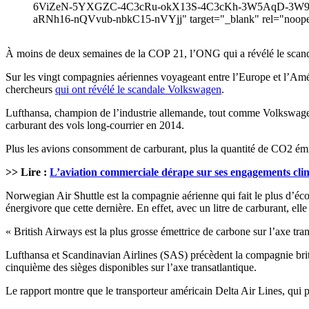
6ViZeN-5YXGZC-4C3cRu-okX13S-4C3cKh-3W5AqD-3W94
aRNh16-nQVvub-nbkC15-nVYjj" target="_blank" rel="noopene
À moins de deux semaines de la COP 21, l’ONG qui a révélé le scand
Sur les vingt compagnies aériennes voyageant entre l’Europe et l’Amé
chercheurs
qui ont révélé le scandale Volkswagen
.
Lufthansa, champion de l’industrie allemande, tout comme Volkswagen,
carburant des vols long-courrier en 2014.
Plus les avions consomment de carburant, plus la quantité de CO2 émis
>> Lire :
L’aviation commerciale dérape sur ses engagements cli
Norwegian Air Shuttle est la compagnie aérienne qui fait le plus d’éco
énergivore que cette dernière. En effet, avec un litre de carburant, ell
« British Airways est la plus grosse émettrice de carbone sur l’axe t
Lufthansa et Scandinavian Airlines (SAS) précèdent la compagnie brit
cinquième des sièges disponibles sur l’axe transatlantique.
Le rapport montre que le transporteur américain Delta Air Lines, qui p