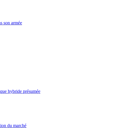
ns son armée
taque hybride présumée
ation du marché