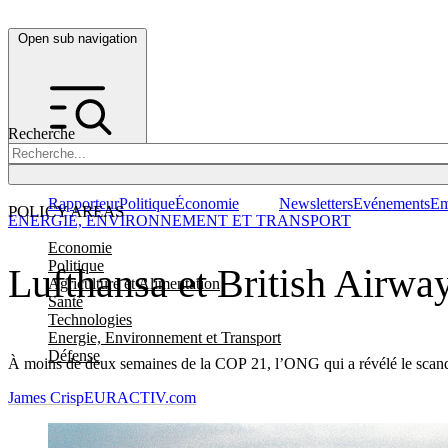
Open sub navigation
Recherche
Rapporteur
Politique
Économie
Newsletters
Evénements
Em
POLICY AREAS
ENERGIE, ENVIRONNEMENT ET TRANSPORT
Economie
Politique
Lufthansa et British Airway
Agriculture et Alimentation
Santé
Technologies
Energie, Environnement et Transport
Défense
À moins de deux semaines de la COP 21, l’ONG qui a révélé le scand
James Crisp
EURACTIV.com