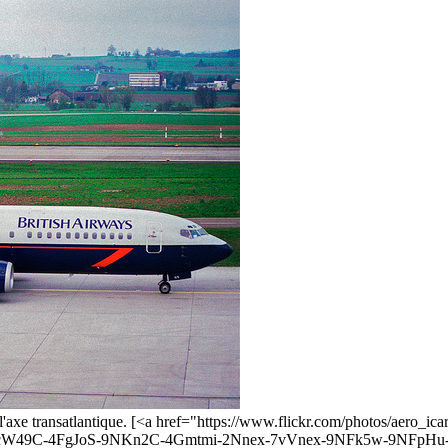
ur l'axe transatlantique. [<a href="https://www.flickr.com/photos/aer
9cW49C-4FgJoS-9NKn2C-4Gmtmi-2Nnex-7vVnex-9NFk5w-9NFpHu-