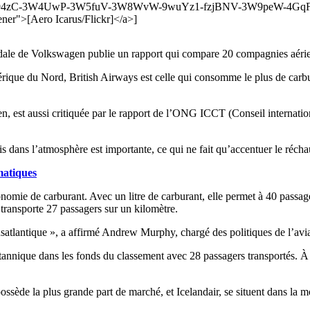
zC-3W4UwP-3W5fuV-3W8WvW-9wuYz1-fzjBNV-3W9peW-4GqFBj-
r">[Aero Icarus/Flickr]</a>]
ale de Volkswagen publie un rapport qui compare 20 compagnies aérie
rique du Nord, British Airways est celle qui consomme le plus de carbu
 est aussi critiquée par le rapport de l’ONG ICCT (Conseil internatio
 dans l’atmosphère est importante, ce qui ne fait qu’accentuer le récha
matiques
nomie de carburant. Avec un litre de carburant, elle permet à 40 passage
e transporte 27 passagers sur un kilomètre.
ransatlantique », a affirmé Andrew Murphy, chargé des politiques de l’a
annique dans les fonds du classement avec 28 passagers transportés. À 
ossède la plus grande part de marché, et Icelandair, se situent dans la 