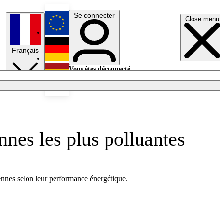
Se connecter
Close menu
English
Français
Deutsch
Vous êtes déconnecté.
Se connecter
Español
Lumières éteintes
nnes les plus polluantes
nnes selon leur performance énergétique.