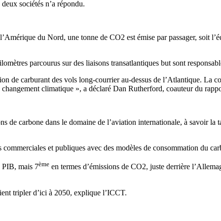
 deux sociétés n’a répondu.
t l’Amérique du Nord, une tonne de CO2 est émise par passager, soit l’
lomètres parcourus sur des liaisons transatlantiques but sont responsabl
tion de carburant des vols long-courrier au-dessus de l’Atlantique. La c
u changement climatique », a déclaré Dan Rutherford, coauteur du rappo
ons de carbone dans le domaine de l’aviation internationale, à savoir la t
s commerciales et publiques avec des modèles de consommation du car
ème
 PIB, mais 7
en termes d’émissions de CO2, juste derrière l’Allemag
ient tripler d’ici à 2050, explique l’ICCT.