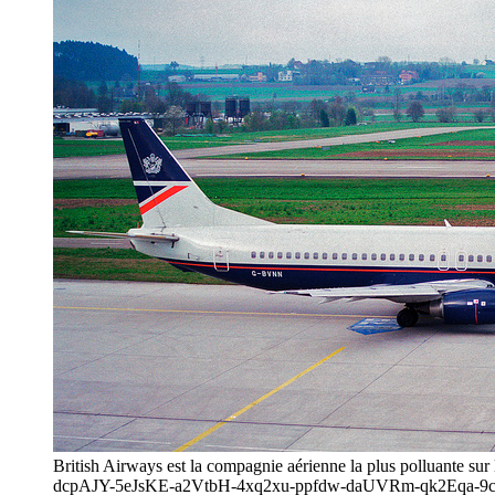
British Airways est la compagnie aérienne la plus polluante s
dcpAJY-5eJsKE-a2VtbH-4xq2xu-ppfdw-daUVRm-qk2Eqa-