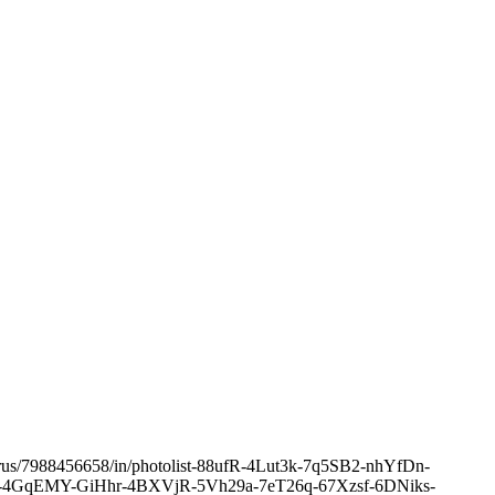
o_icarus/7988456658/in/photolist-88ufR-4Lut3k-7q5SB2-nhYfDn-
4GqEMY-GiHhr-4BXVjR-5Vh29a-7eT26q-67Xzsf-6DNiks-