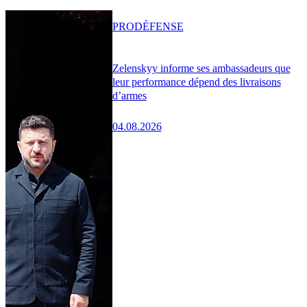
PRO
DÉFENSE
Zelenskyy informe ses ambassadeurs que
leur performance dépend des livraisons
d’armes
04.08.2026