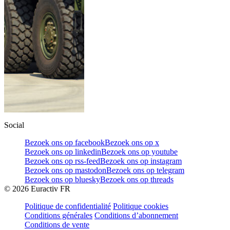
Social
Bezoek ons op facebook
Bezoek ons op x
Bezoek ons op linkedin
Bezoek ons op youtube
Bezoek ons op rss-feed
Bezoek ons op instagram
Bezoek ons op mastodon
Bezoek ons op telegram
Bezoek ons op bluesky
Bezoek ons op threads
©
2026
Euractiv FR
Politique de confidentialité
Politique cookies
Conditions générales
Conditions d’abonnement
Conditions de vente