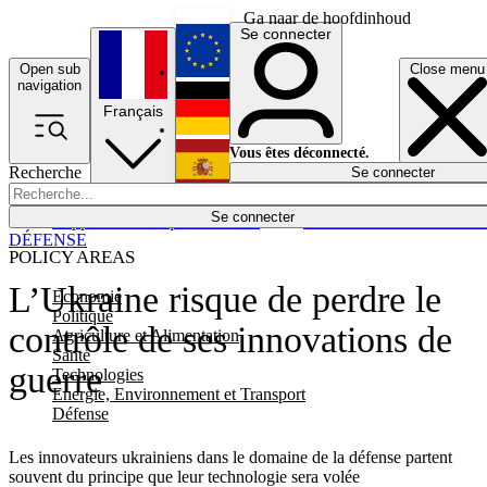
Ga naar de hoofdinhoud
Se connecter
Open sub
Close menu
English
navigation
Français
Deutsch
Vous êtes déconnecté.
Recherche
Se connecter
Español
Lumières éteintes
Se connecter
Rapporteur
Politique
Économie
Newsletters
Evénements
Em
DÉFENSE
POLICY AREAS
L’Ukraine risque de perdre le
Economie
Politique
contrôle de ses innovations de
Agriculture et Alimentation
Santé
guerre
Technologies
Energie, Environnement et Transport
Défense
Les innovateurs ukrainiens dans le domaine de la défense partent
souvent du principe que leur technologie sera volée