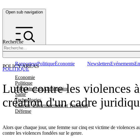
Open sub navigation
Recherche
Rapporteur
Politique
Économie
Newsletters
Evénements
Em
POLICY AREAS
POLITIQUE
Economie
Politique
Lutte contre les violences à
Agriculture et Alimentation
Santé
création d'un cadre juridi
Technologies
Energie, Environnement et Transport
Défense
Alors que chaque jour, une femme sur cinq est victime de violences au
contre les violences fondées sur le genre.