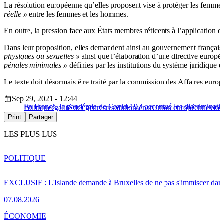
La résolution européenne qu’elles proposent vise à protéger les femme
réelle »
entre les femmes et les hommes.
En outre, la pression face aux États membres réticents à l’application 
Dans leur proposition, elles demandent ainsi au gouvernement frança
physiques ou sexuelles »
ainsi que l’élaboration d’une directive euro
pénales minimales »
définies par les institutions du système juridique
Le texte doit désormais être traité par la commission des Affaires euro
Sep 29, 2021 - 12:44
En France, la pandémie de Covid-19 a accentué les discriminati
Politique
égalité des genres
resolution
sénat
Union européenne
vio
Print
Partager
LES PLUS LUS
POLITIQUE
EXCLUSIF : L'Islande demande à Bruxelles de ne pas s'immiscer dan
07.08.2026
ÉCONOMIE