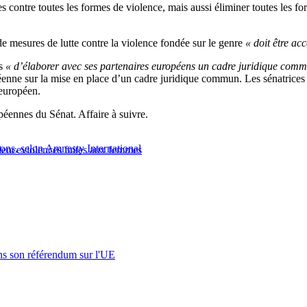
s contre toutes les formes de violence, mais aussi éliminer toutes les 
de mesures de lutte contre la violence fondée sur le genre
« doit être ac
is
« d’élaborer avec ses partenaires européens un cadre juridique commun 
péenne sur la mise en place d’un cadre juridique commun. Les sénatrice
 européen.
péennes du Sénat. Affaire à suivre.
ons, selon Amnesty International
lence
violences faites aux femmes
s son référendum sur l'UE