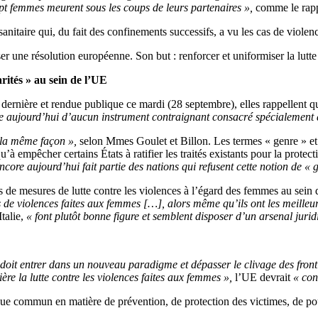
ept femmes meurent sous les coups de leurs partenaires »,
comme le rappe
anitaire qui, du fait des confinements successifs, a vu les cas de viole
r une résolution européenne. Son but : renforcer et uniformiser la lutte
rités » au sein de l’UE
e dernière et rendue publique ce mardi (28 septembre), elles rappellent
re aujourd’hui d’aucun instrument contraignant consacré spécialement à
 la même façon »,
selon Mmes Goulet et Billon. Les termes « genre » et 
 empêcher certains États à ratifier les traités existants pour la protecti
ncore aujourd’hui fait partie des nations qui refusent cette notion de «
 de mesures de lutte contre les violences à l’égard des femmes au sein
es de violences faites aux femmes
[…
], alors même qu’ils ont les meilleu
talie,
« font plutôt bonne figure et semblent disposer d’un arsenal jurid
s doit entrer dans un nouveau paradigme et dépasser le clivage des front
ère la lutte contre les violences faites aux femmes »,
l’UE devrait
« con
ique commun en matière de prévention, de protection des victimes, de pou