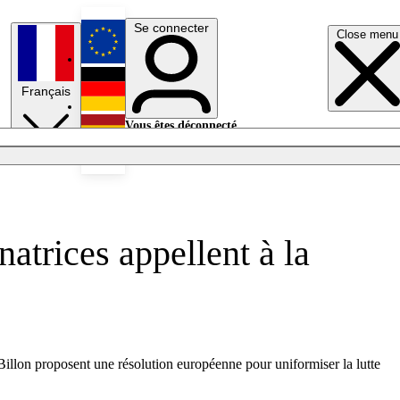
Se connecter
Close menu
English
Français
Deutsch
Vous êtes déconnecté.
Se connecter
Español
Lumières éteintes
natrices appellent à la
Billon proposent une résolution européenne pour uniformiser la lutte