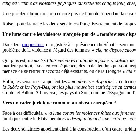
cinq est victime de violences physiques ou sexuelles chaque jour, et s
Une problématique qui aura encore pris de l’ampleur pendant la crise s
Raison pour laquelle les deux sénatrices françaises viennent de propose
Une lutte contre les violences marquée par de « nombreuses dispa
Dans leur
proposition
, enregistrée à la présidence du Sénat la semain
problème de la violence à l’égard des femmes,
« elle ne dispose enco
Qui plus est,
« tous les États membres n’abordent pas le problème de
manière partout, avec, en conséquence, des malentendus qui vont jusqu’à
menace de se retirer d’accords déjà existants, ou de la Hongrie
« qui e
Enfin, les sénatrices rappellent les
« nombreuses disparités »
en termes
la Suède et les Pays-Bas, ont les plus mauvaises statistiques en term
Goulet et Billon. A l’inverse, les pays du Sud, comme l’Espagne ou l’I
Vers un cadre juridique commun au niveau européen ?
Face à ces difficultés,
« la lutte contre les violences faites aux femme
juridiques entre le États membres
« déséquilibrent d’une certaine mani
Les deux sénatrices appellent ainsi à la construction d’un cadre jurid