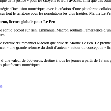
ue de la justice » pour les citoyens et leurs avocats, ainsi que des outi
tégie d’inclusion numérique, avec la création d’une plateforme collabor
tout le territoire pour les populations les plus fragiles. Marine Le Pen
cron, licence globale pour Le Pen
sont d’accord sur rien. Emmanuel Macron souhaite l’émergence d’un « N
nes.
ge l’oreille d’Emmanuel Macron que celle de Marine Le Pen. Le premier e
ncer « une grande réforme du droit d’auteur » autour du concept de « lic
ne valeur de 500 euros, destiné à tous les jeunes à partir de 18 ans po
des plateformes numériques.
ue