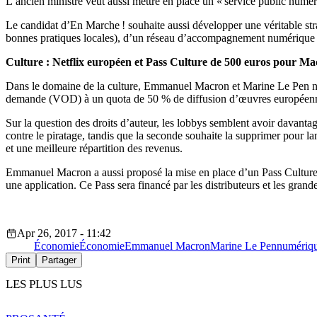
L’ancien ministre veut aussi mettre en place un « service public numériq
Le candidat d’En Marche ! souhaite aussi développer une véritable stra
bonnes pratiques locales), d’un réseau d’accompagnement numérique sur 
Culture : Netflix européen et Pass Culture de 500 euros pour Ma
Dans le domaine de la culture, Emmanuel Macron et Marine Le Pen ne 
demande (VOD) à un quota de 50 % de diffusion d’œuvres européen
Sur la question des droits d’auteur, les lobbys semblent avoir davanta
contre le piratage, tandis que la seconde souhaite la supprimer pour la
et une meilleure répartition des revenus.
Emmanuel Macron a aussi proposé la mise en place d’un Pass Culture d’u
une application. Ce Pass sera financé par les distributeurs et les gran
Apr 26, 2017 - 11:42
Économie
Économie
Emmanuel Macron
Marine Le Pen
numériq
Print
Partager
LES PLUS LUS