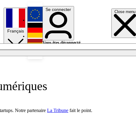
Se connecter
Close menu
English
Français
Deutsch
Vous êtes déconnecté.
Se connecter
Español
Lumières éteintes
numériques
tartups. Notre partenaire
La Tribune
fait le point.