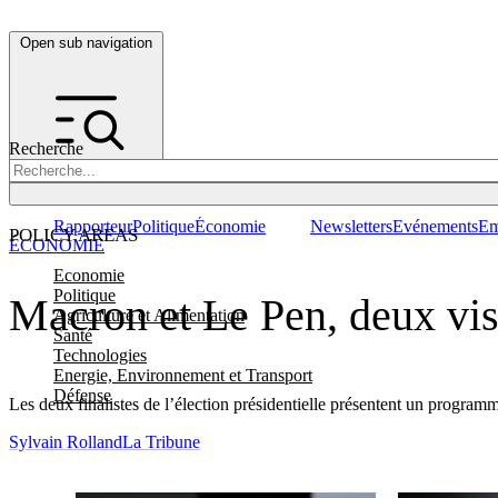
Open sub navigation
Recherche
Rapporteur
Politique
Économie
Newsletters
Evénements
Em
POLICY AREAS
ÉCONOMIE
Economie
Politique
Macron et Le Pen, deux vi
Agriculture et Alimentation
Santé
Technologies
Energie, Environnement et Transport
Défense
Les deux finalistes de l’élection présidentielle présentent un program
Sylvain Rolland
La Tribune