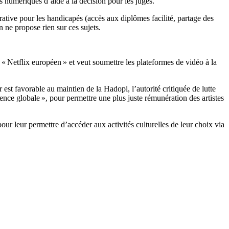
ls numériques d’aide à la décision pour les juges.
ative pour les handicapés (accès aux diplômes facilité, partage des
 ne propose rien sur ces sujets.
etflix européen » et veut soumettre les plateformes de vidéo à la
st favorable au maintien de la Hadopi, l’autorité critiquée de lutte
ence globale », pour permettre une plus juste rémunération des artistes
ur leur permettre d’accéder aux activités culturelles de leur choix via