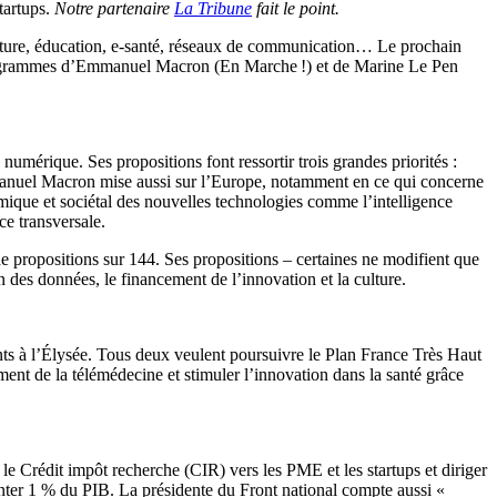
tartups.
Notre partenaire
La Tribune
fait le point.
culture, éducation, e-santé, réseaux de communication… Le prochain
 programmes d’Emmanuel Macron (En Marche !) et de Marine Le Pen
numérique. Ses propositions font ressortir trois grandes priorités :
 Emmanuel Macron mise aussi sur l’Europe, notamment en ce qui concerne
mique et sociétal des nouvelles technologies comme l’intelligence
ce transversale.
e propositions sur 144. Ses propositions – certaines ne modifient que
n des données, le financement de l’innovation et la culture.
ants à l’Élysée. Tous deux veulent poursuivre le Plan France Très Haut
ment de la télémédecine et stimuler l’innovation dans la santé grâce
le Crédit impôt recherche (CIR) vers les PME et les startups et diriger
senter 1 % du PIB. La présidente du Front national compte aussi «