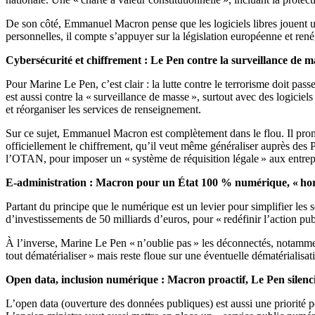
De son côté, Emmanuel Macron pense que les logiciels libres jouent un 
personnelles, il compte s’appuyer sur la législation européenne et ren
Cybersécurité et chiffrement : Le Pen contre la surveillance de m
Pour Marine Le Pen, c’est clair : la lutte contre le terrorisme doit pa
est aussi contre la « surveillance de masse », surtout avec des logicie
et réorganiser les services de renseignement.
Sur ce sujet, Emmanuel Macron est complètement dans le flou. Il pro
officiellement le chiffrement, qu’il veut même généraliser auprès des
l’OTAN, pour imposer un « système de réquisition légale » aux entrep
E-administration : Macron pour un État 100 % numérique, « hors
Partant du principe que le numérique est un levier pour simplifier les
d’investissements de 50 milliards d’euros, pour « redéfinir l’action pu
À l’inverse, Marine Le Pen « n’oublie pas » les déconnectés, notamment
tout dématérialiser » mais reste floue sur une éventuelle dématérialisati
Open data, inclusion numérique : Macron proactif, Le Pen silenc
L’open data (ouverture des données publiques) est aussi une priorité