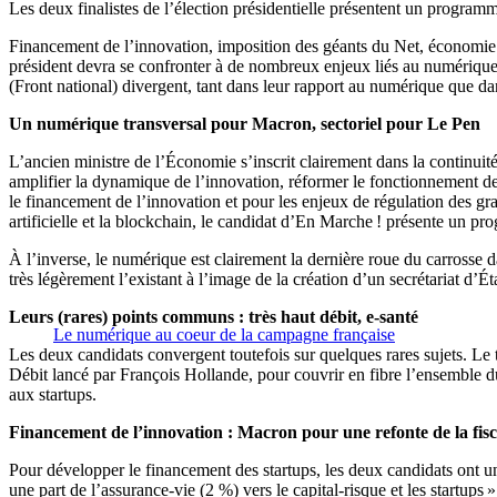
Les deux finalistes de l’élection présidentielle présentent un progra
Financement de l’innovation, imposition des géants du Net, économie 
président devra se confronter à de nombreux enjeux liés au numériq
(Front national) divergent, tant dans leur rapport au numérique que da
Un numérique transversal pour Macron, sectoriel pour Le Pen
L’ancien ministre de l’Économie s’inscrit clairement dans la continuité
amplifier la dynamique de l’innovation, réformer le fonctionnement de
le financement de l’innovation et pour les enjeux de régulation des g
artificielle et la blockchain, le candidat d’En Marche ! présente un 
À l’inverse, le numérique est clairement la dernière roue du carrosse
très légèrement l’existant à l’image de la création d’un secrétariat d’
Leurs (rares) points communs : très haut débit, e-santé
Le numérique au coeur de la campagne française
Les deux candidats convergent toutefois sur quelques rares sujets. Le 
Débit lancé par François Hollande, pour couvrir en fibre l’ensemble du 
aux startups.
Financement de l’innovation : Macron pour une refonte de la fis
Pour développer le financement des startups, les deux candidats ont un
une part de l’assurance-vie (2 %) vers le capital-risque et les startu