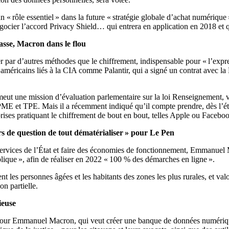
« rôle essentiel » dans la future « stratégie globale d’achat numérique 
égocier l’accord Privacy Shield… qui entrera en application en 2018 et q
asse, Macron dans le flou
sser par d’autres méthodes que le chiffrement, indispensable pour « l’exp
ls américains liés à la CIA comme Palantir, qui a signé un contrat avec l
meut une mission d’évaluation parlementaire sur la loi Renseignement, 
 PME et TPE. Mais il a récemment indiqué qu’il compte prendre, dès l’ét
rises pratiquant le chiffrement de bout en bout, telles Apple ou Face
 de question de tout dématérialiser » pour Le Pen
 services de l’État et faire des économies de fonctionnement, Emmanuel 
blique », afin de réaliser en 2022 « 100 % des démarches en ligne ».
 les personnes âgées et les habitants des zones les plus rurales, et val
on partielle.
ieuse
 pour Emmanuel Macron, qui veut créer une banque de données numériques