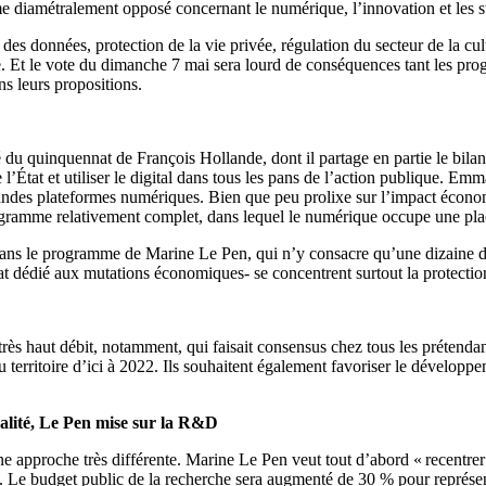
mme diamétralement opposé concernant le numérique, l’innovation et les s
des données, protection de la vie privée, régulation du secteur de la 
ue. Et le vote du dimanche 7 mai sera lourd de conséquences tant les
ns leurs propositions.
 du quinquennat de François Hollande, dont il partage en partie le bilan 
 l’État et utiliser le digital dans tous les pans de l’action publique.
randes plateformes numériques. Bien que peu prolixe sur l’impact écono
programme relativement complet, dans lequel le numérique occupe une pla
 dans le programme de Marine Le Pen, qui n’y consacre qu’une dizaine d
État dédié aux mutations économiques- se concentrent surtout la protectio
très haut débit, notamment, qui faisait consensus chez tous les prétend
territoire d’ici à 2022. Ils souhaitent également favoriser le développe
calité, Le Pen mise sur la R&D
e approche très différente. Marine Le Pen veut tout d’abord « recentrer 
ps ». Le budget public de la recherche sera augmenté de 30 % pour repré