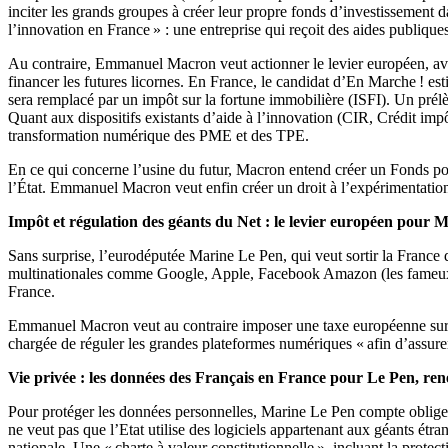
inciter les grands groupes à créer leur propre fonds d’investissement d
l’innovation en France » : une entreprise qui reçoit des aides publique
Au contraire, Emmanuel Macron veut actionner le levier européen, avec
financer les futures licornes. En France, le candidat d’En Marche ! estim
sera remplacé par un impôt sur la fortune immobilière (ISFI). Un prél
Quant aux dispositifs existants d’aide à l’innovation (CIR, Crédit impôt
transformation numérique des PME et des TPE.
En ce qui concerne l’usine du futur, Macron entend créer un Fonds pour
l’État. Emmanuel Macron veut enfin créer un droit à l’expérimentation 
Impôt et régulation des géants du Net : le levier européen pour 
Sans surprise, l’eurodéputée Marine Le Pen, qui veut sortir la France
multinationales comme Google, Apple, Facebook Amazon (les fameux GA
France.
Emmanuel Macron veut au contraire imposer une taxe européenne sur le
chargée de réguler les grandes plateformes numériques « afin d’assurer 
Vie privée : les données des Français en France pour Le Pen, re
Pour protéger les données personnelles, Marine Le Pen compte obliger
ne veut pas que l’Etat utilise des logiciels appartenant aux géants étra
nationale. Une « charte à valeur constitutionnelle », incluant la protec