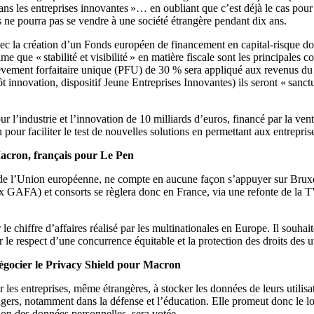
ans les entreprises innovantes »… en oubliant que c’est déjà le cas pour u
s ne pourra pas se vendre à une société étrangère pendant dix ans.
 la création d’un Fonds européen de financement en capital-risque doté 
e que « stabilité et visibilité » en matière fiscale sont les principales 
èvement forfaitaire unique (PFU) de 30 % sera appliqué aux revenus du c
 innovation, dispositif Jeune Entreprises Innovantes) ils seront « sanctua
 l’industrie et l’innovation de 10 milliards d’euros, financé par la ven
pour faciliter le test de nouvelles solutions en permettant aux entrepri
Macron, français pour Le Pen
 de l’Union européenne, ne compte en aucune façon s’appuyer sur Bruxell
FA) et consorts se règlera donc en France, via une refonte de la TVA 
 chiffre d’affaires réalisé par les multinationales en Europe. Il souha
le respect d’une concurrence équitable et la protection des droits des uti
négocier le Privacy Shield pour Macron
 les entreprises, même étrangères, à stocker les données de leurs utili
ngers, notamment dans la défense et l’éducation. Elle promeut donc le log
tion des données personnelles, sera votée.