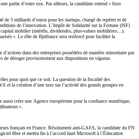
ne partie d’entre eux. Par ailleurs, la candidate entend « fixer
de 5 milliards d’euros pour les startups, chargé de repérer et de
conditions de l’innovation. L’Impôt de Solidarité sur la Fortune (ISF)
apital mobilier (intérêts, dividendes, plus-values mobilières…).
risés ». Le rôle de Bpifrance sera renforcé pour faciliter la
te d’actions dans des entreprises possédées de manière minoritaire par
ses de déroger provisoirement aux dispositions en vigueur.
es pour quoi que ce soit. La question de la fiscalité des
et la création d’une taxe sur l’activité des grands groupes en
ite aussi créer une Agence européenne pour la confiance numérique,
lisateurs ».
sateurs français en France. Résolument anti-GAFA, la candidate du FN
iciel libre et mettra fin à l’accord liant Microsoft à l’Éducation