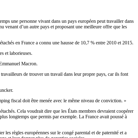
 temps une personne vivant dans un pays européen peut travailler dans
enu venant d’un autre pays et proposant une meilleure offre que les
s détachés en France a connu une hausse de 10,7 % entre 2010 et 2015.
s et laborieuses.
nté Emmanuel Macron.
travailleurs de trouver un travail dans leur propre pays, car ils font
uncker.
umping fiscal doit être menée avec le même niveau de conviction. »
détachés. Cela voudrait dire que les États membres devraient coopérer
mbre plus longtemps que permis par exemple. La France avait poussé à
r les règles européennes sur le congé parental et de paternité et a