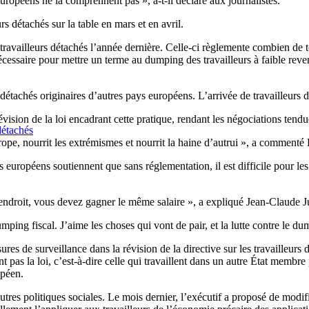
Européens ne la comprennent pas », a-t-il déclaré aux journalistes.
rs détachés sur la table en mars et en avril.
travailleurs détachés l’année dernière. Celle-ci règlemente combien de
nécessaire pour mettre un terme au dumping des travailleurs à faible rev
 détachés originaires d’autres pays européens. L’arrivée de travailleur
ision de la loi encadrant cette pratique, rendant les négociations tendue
détachés
’Europe, nourrit les extrémismes et nourrit la haine d’autrui », a comme
s européens soutiennent que sans réglementation, il est difficile pour les 
e endroit, vous devez gagner le même salaire », a expliqué Jean-Claude J
ping fiscal. J’aime les choses qui vont de pair, et la lutte contre le d
 de surveillance dans la révision de la directive sur les travailleurs 
tent pas la loi, c’est-à-dire celle qui travaillent dans un autre État me
opéen.
es politiques sociales. Le mois dernier, l’exécutif a proposé de modifie