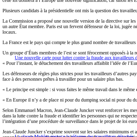
cette loi donnera à l’Europe une nouvelle signification, car sinon les 
Plusieurs candidats à la présidentielle ont mis la question des travailleu
La Commission a proposé une nouvelle version de la directive sur les 
un autre État membre. Paris est un fervent défenseur de la loi, jugée 
locaux.
La France est le pays qui compte le plus grand nombre de travailleurs
Un groupe d’États membres de l’est se sont férocement opposés à la rév
Une nouvelle carte pour lutter contre la fraude aux travailleurs 
« Pour l’instant, le détachement des travailleurs affaiblit l’idée de l
Les défenseurs de règles plus strictes pour les travailleurs d’autres pay
face à des personnes prêtes à travailler pour un salaire plus bas.
« Le principe est simple : si vous faites le même travail dans le mêm
« En Europe il n’y a de place ni pour du dumping social ni pour du dum
Selon Emmanuel Macron, Jean-Claude Juncker veut renforcer les mesures
dans la lutte contre la fraude et identifier les personnes qui ne respec
l’intégration d’une procédure de surveillance dans le projet de loi eur
Jean-Claude Juncker s’exprime souvent sur les salaires minimums et autr
La clause Molière menace la réforme des travailleurs détachés