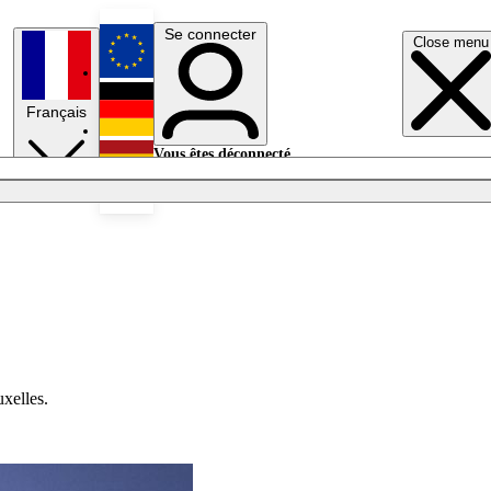
Se connecter
Close menu
English
Français
Deutsch
Vous êtes déconnecté.
Se connecter
Español
Lumières éteintes
xelles.