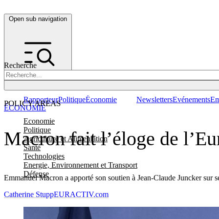
Open sub navigation
Recherche
Rapporteur
Politique
Économie
Newsletters
Evénements
Em
POLICY AREAS
ÉCONOMIE
Economie
Politique
Macron fait l’éloge de l’Eu
Agriculture et Alimentation
Santé
Technologies
Energie, Environnement et Transport
Défense
Emmanuel Macron a apporté son soutien à Jean-Claude Juncker sur ses p
Catherine Stupp
EURACTIV.com