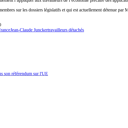
llement l’appliquer aux travailleurs de l’économie précaire des applicati
mbres sur les dossiers législatifs et qui est actuellement détenue par Ma
0
France
Jean-Claude Juncker
travailleurs détachés
s son référendum sur l'UE