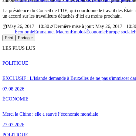
annoncé une révision d’une loi sur les contrats de travail pour potentie
La présidence du Conseil de l’UE, qui coordonne le travail des États me
un accord sur les travailleurs détachés d’ici au moins prochain.
May 26, 2017 - 10:30
Dernière mise à jour: May 26, 2017 - 10:3
Économie
Emmanuel Macron
Emploi-Économie
Europe sociale
Print
Partager
LES PLUS LUS
POLITIQUE
EXCLUSIF : L'Islande demande à Bruxelles de ne pas s'immiscer dan
07.08.2026
ÉCONOMIE
Merci la Chine : elle a sauvé l’économie mondiale
27.07.2026
POLITIQUE