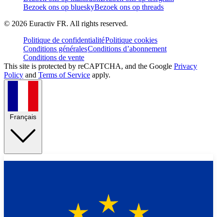
Bezoek ons op bluesky
Bezoek ons op threads
©
2026
Euractiv FR. All rights reserved.
Politique de confidentialité
Politique cookies
Conditions générales
Conditions d’abonnement
Conditions de vente
This site is protected by reCAPTCHA, and the Google
Privacy
Policy
and
Terms of Service
apply.
Français