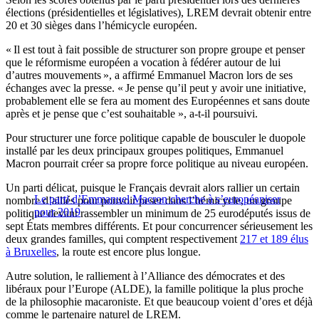
élections (présidentielles et législatives), LREM devrait obtenir entre
20 et 30 sièges dans l’hémicycle européen.
« Il est tout à fait possible de structurer son propre groupe et penser
que le réformisme européen a vocation à fédérer autour de lui
d’autres mouvements », a affirmé Emmanuel Macron lors de ses
échanges avec la presse. « Je pense qu’il peut y avoir une initiative,
probablement elle se fera au moment des Européennes et sans doute
après et je pense que c’est souhaitable », a-t-il poursuivi.
Pour structurer une force politique capable de bousculer le duopole
installé par les deux principaux groupes politiques, Emmanuel
Macron pourrait créer sa propre force politique au niveau européen.
Un parti délicat, puisque le Français devrait alors rallier un certain
Le parti d’Emmanuel Macron cherche à s’européaniser
nombre d’alliés pour pouvoir peser dans l’hémicycle, un groupe
pour 2019
politique devant rassembler un minimum de 25 eurodéputés issus de
sept États membres différents. Et pour concurrencer sérieusement les
deux grandes familles, qui comptent respectivement
217 et 189 élus
à Bruxelles
, la route est encore plus longue.
Autre solution, le ralliement à l’Alliance des démocrates et des
libéraux pour l’Europe (ALDE), la famille politique la plus proche
de la philosophie macaroniste. Et que beaucoup voient d’ores et déjà
comme le partenaire naturel de LREM.