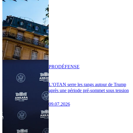
PRO
DÉFENSE
L’OTAN serre les rangs autour de Trump
après une période pré-sommet sous tension
09.07.2026