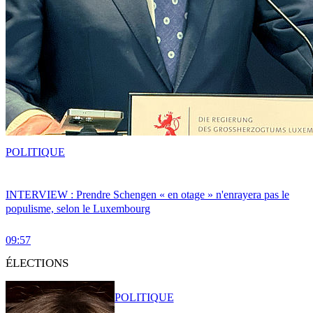
POLITIQUE
INTERVIEW : Prendre Schengen « en otage » n'enrayera pas le
populisme, selon le Luxembourg
09:57
ÉLECTIONS
POLITIQUE