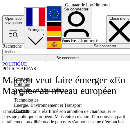
Ga naar de hoofdinhoud
Se connecter
Open sub
Close menu
English
navigation
Français
Deutsch
Vous êtes déconnecté.
Recherche
Se connecter
Español
Lumières éteintes
Se connecter
Rapporteur
Politique
Économie
Newsletters
Evénements
Em
POLITIQUE
POLICY AREAS
Macron veut faire émerger «En
Economie
Politique
Marche» au niveau européen
Agriculture et Alimentation
Santé
Technologies
Energie, Environnement et Transport
Défense
Emmanuel Macron a réaffirmé son ambition de chambouler le
paysage politique européen. Mais entre création d’un nouveau parti
et ralliement aux libéraux, le parcours s’annonce semé d’embuches.