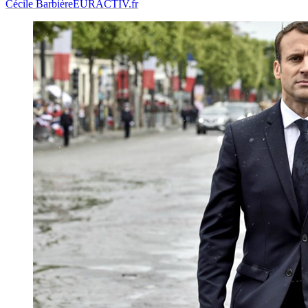
Cécile Barbière
EURACTIV.fr