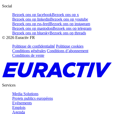
Social
Bezoek ons op facebook
Bezoek ons op x
Bezoek ons op linkedin
Bezoek ons op youtube
Bezoek ons op rss-feed
Bezoek ons op instagram
Bezoek ons op mastodon
Bezoek ons op telegram
Bezoek ons op bluesky
Bezoek ons op threads
©
2026
Euractiv FR
Politique de confidentialité
Politique cookies
Conditions générales
Conditions d’abonnement
Conditions de vente
Services
Media Solutions
Projets publics européens
Evénements
Emplois
Agenda