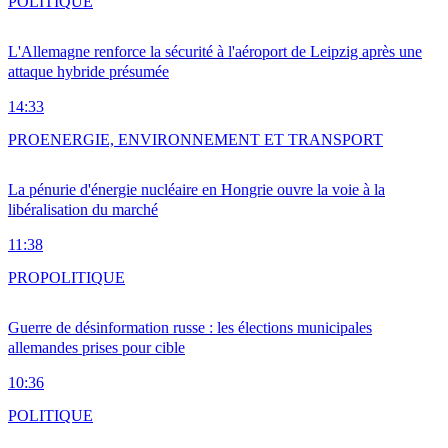
POLITIQUE
L'Allemagne renforce la sécurité à l'aéroport de Leipzig après une
attaque hybride présumée
14:33
PRO
ENERGIE, ENVIRONNEMENT ET TRANSPORT
La pénurie d'énergie nucléaire en Hongrie ouvre la voie à la
libéralisation du marché
11:38
PRO
POLITIQUE
Guerre de désinformation russe : les élections municipales
allemandes prises pour cible
10:36
POLITIQUE