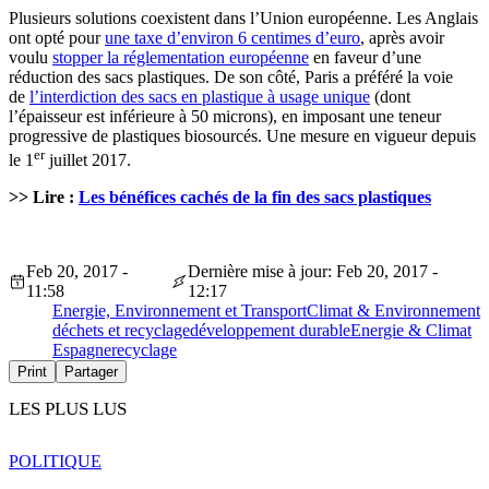
Plusieurs solutions coexistent dans l’Union européenne. Les Anglais
ont opté pour
une taxe d’environ 6 centimes d’euro
, après avoir
voulu
stopper la réglementation européenne
en faveur d’une
réduction des sacs plastiques. De son côté, Paris a préféré la voie
de
l’interdiction des sacs en plastique à usage unique
(dont
l’épaisseur est inférieure à 50 microns), en imposant une teneur
progressive de plastiques biosourcés. Une mesure en vigueur depuis
er
le 1
juillet 2017.
>> Lire :
Les bénéfices cachés de la fin des sacs plastiques
Feb 20, 2017 -
Dernière mise à jour: Feb 20, 2017 -
11:58
12:17
Energie, Environnement et Transport
Climat & Environnement
déchets et recyclage
développement durable
Energie & Climat
Espagne
recyclage
Print
Partager
LES PLUS LUS
POLITIQUE