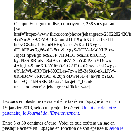
Chaque Espagnol utilise, en moyenne, 238 sacs par an.
[<a
href="https://www.flickr.com/photos/jehangreco/2302282426/in
4vrNmA-7975M9-4R5hun-dTbEXg-bXUfT3-bca1fH-
bc9ZG8-bca1JK-mHEHqN-bca2vK-dDXvgk-
dThhFE-ee7g66-aUk5en-9uxgyS-9fCV4M-dNbBox-
J8jbzf-hp9Egb-bc9Z3F-7H84D1-bca3iz-bXUh1y-
byaN3S-8BfoKr-8otAs5-5iEVjX-5YJ5P3-5YDewx-
4AhgLz-9uueX6-5YJ665-GG2T16-aD9xvh-2kDwgy-
qYuMWb-8RNBrj-8XCLas-7evwb5-3aSied-pkakRW-
8RNBdW-8RKu9D-eJ2ujn-oDwN5B-e4nPyn-cYiZQ-
bqTvQr-4bHSSK-69saa7" target="_blank"
rel="noopener">[jehangreco/Flickr]</a>]
Les sacs en plastique devraient être taxés en Espagne à partir du
er
1
janvier 2018, selon un projet de décret.
Un article de notre
partenaire
,
le
Journal de l’Environnement
.
Entre 5 et 30 centimes d’euro. Voici ce que coûtera un sac en
plastique acheté en Espagne en fonction de son épaisseur,
selon le