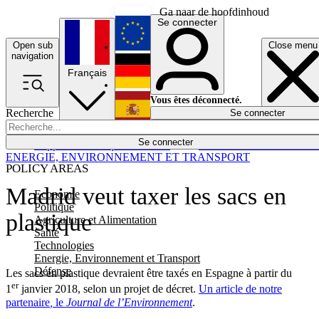
Ga naar de hoofdinhoud
Se connecter
Open sub
Close menu
English
navigation
Français
Deutsch
Vous êtes déconnecté.
Recherche
Se connecter
Español
Lumières éteintes
Se connecter
Rapporteur
Politique
Économie
Newsletters
Evénements
Em
ENERGIE, ENVIRONNEMENT ET TRANSPORT
POLICY AREAS
Madrid veut taxer les sacs en
Economie
Politique
plastique
Agriculture et Alimentation
Santé
Technologies
Energie, Environnement et Transport
Défense
Les sacs en plastique devraient être taxés en Espagne à partir du
er
1
janvier 2018, selon un projet de décret.
Un article de notre
partenaire
,
le
Journal de l’Environnement
.