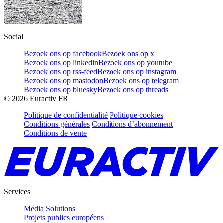
Social
Bezoek ons op facebook
Bezoek ons op x
Bezoek ons op linkedin
Bezoek ons op youtube
Bezoek ons op rss-feed
Bezoek ons op instagram
Bezoek ons op mastodon
Bezoek ons op telegram
Bezoek ons op bluesky
Bezoek ons op threads
©
2026
Euractiv FR
Politique de confidentialité
Politique cookies
Conditions générales
Conditions d’abonnement
Conditions de vente
Services
Media Solutions
Projets publics européens