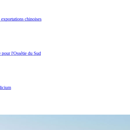
s exportations chinoises
e pour l'Ossétie du Sud
licium