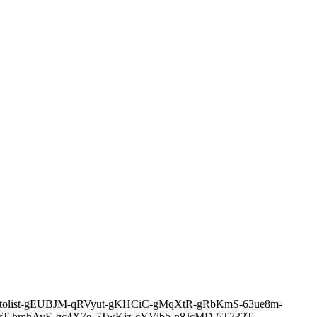
413/in/photolist-gEUBJM-qRVyut-gKHCiC-gMqXtR-gRbKmS-63ue8m-
T-hmhAvE-qc4X7e-5TwKjz-cYVibb-n8JcMD-5T732T-