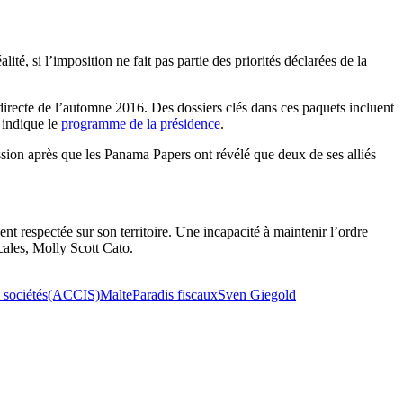
ité, si l’imposition ne fait pas partie des priorités déclarées de la
indirecte de l’automne 2016. Des dossiers clés dans ces paquets incluent
, indique le
programme de la présidence
.
ssion après que les Panama Papers ont révélé que deux de ses alliés
t respectée sur son territoire. Une incapacité à maintenir l’ordre
scales, Molly Scott Cato.
es sociétés(ACCIS)
Malte
Paradis fiscaux
Sven Giegold