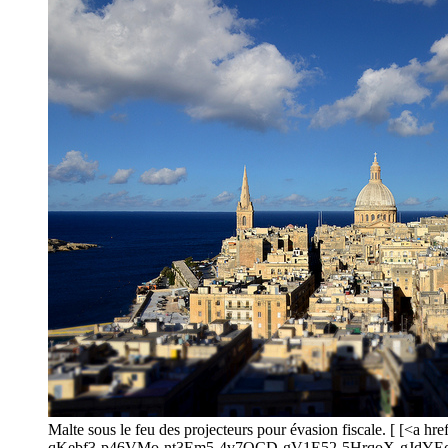
Malte sous le feu des projecteurs pour évasion fiscale. [ 
qKebf3-p46VMo-nt3Em5-4v7QCD-gV1E52-5HrqoX-gJdYEo