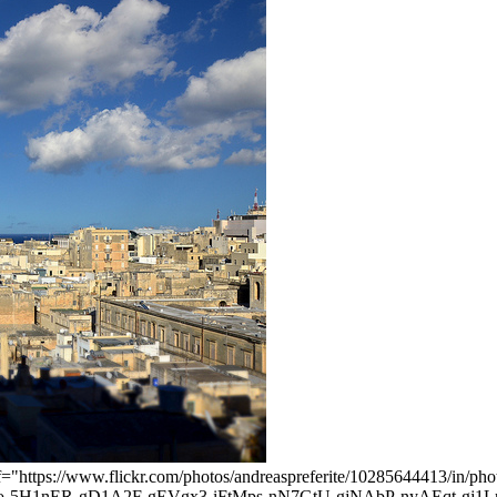
[<a href="https://www.flickr.com/photos/andreaspreferite/10285644
-5H1nER-gD1A2F-gEVgx3-iFtMps-nN7GtU-gjNAbP-nyAEqt-gj1Lr