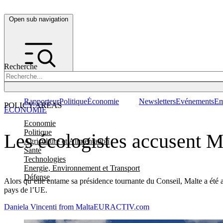
Open sub navigation
Recherche
Rapporteur
Politique
Économie
Newsletters
Evénements
Em
POLICY AREAS
ÉCONOMIE
Economie
Politique
Les écologistes accusent Ma
Agriculture et Alimentation
Santé
Technologies
Energie, Environnement et Transport
Défense
Alors qu’elle entame sa présidence tournante du Conseil, Malte a été ac
pays de l’UE.
Daniela Vincenti from Malta
EURACTIV.com