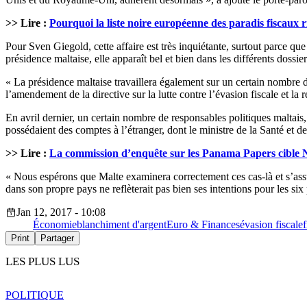
>> Lire :
Pourquoi la liste noire européenne des paradis fiscaux 
Pour Sven Giegold, cette affaire est très inquiétante, surtout parce que l
présidence maltaise, elle apparaît bel et bien dans les différents dossi
« La présidence maltaise travaillera également sur un certain nombre de
l’amendement de la directive sur la lutte contre l’évasion fiscale et la
En avril dernier, un certain nombre de responsables politiques maltais
possédaient des comptes à l’étranger, dont le ministre de la Santé et 
>> Lire :
La commission d’enquête sur les Panama Papers cible N
« Nous espérons que Malte examinera correctement ces cas-là et s’assur
dans son propre pays ne reflèterait pas bien ses intentions pour les six
Jan 12, 2017 - 10:08
Économie
blanchiment d'argent
Euro & Finances
évasion fiscale
f
Print
Partager
LES PLUS LUS
POLITIQUE