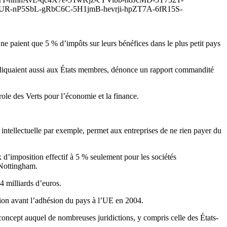
R-nP5SbL-gRbC6C-5H1jmB-hevrji-hpZT7A-6fR15S-
s ne paient que 5 % d’impôts sur leurs bénéfices dans le plus petit pays
’appliquaient aussi aux États membres, dénonce un rapport commandité
role des Verts pour l’économie et la finance.
é intellectuelle par exemple, permet aux entreprises de ne rien payer du
x d’imposition effectif à 5 % seulement pour les sociétés
 Nottingham.
4 milliards d’euros.
sion avant l’adhésion du pays à l’UE en 2004.
n concept auquel de nombreuses juridictions, y compris celle des États-