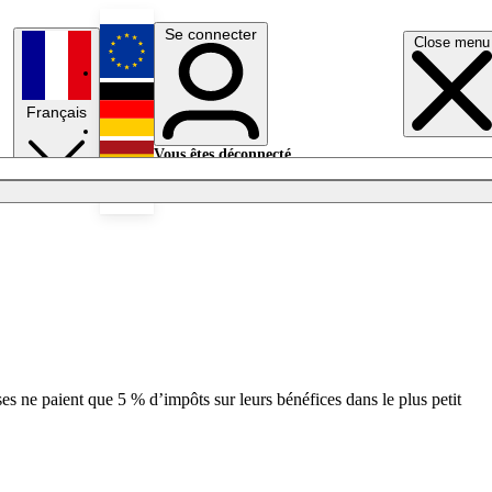
Se connecter
Close menu
English
Français
Deutsch
Vous êtes déconnecté.
Se connecter
Español
Lumières éteintes
ses ne paient que 5 % d’impôts sur leurs bénéfices dans le plus petit