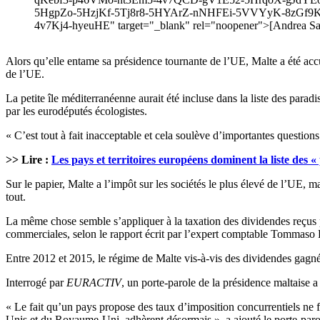
5HgpZo-5HzjKf-5Tj8r8-5HYArZ-nNHFEi-5VVYyK-8zGf9K
4v7Kj4-hyeuHE" target="_blank" rel="noopener">[Andrea San
Alors qu’elle entame sa présidence tournante de l’UE, Malte a été accus
de l’UE.
La petite île méditerranéenne aurait été incluse dans la liste des pa
par les eurodéputés écologistes.
« C’est tout à fait inacceptable et cela soulève d’importantes question
>> Lire :
Les pays et territoires européens dominent la liste des «
Sur le papier, Malte a l’impôt sur les sociétés le plus élevé de l’UE, m
tout.
La même chose semble s’appliquer à la taxation des dividendes reçus par
commerciales, selon le rapport écrit par l’expert comptable Tommaso 
Entre 2012 et 2015, le régime de Malte vis-à-vis des dividendes gagnés 
Interrogé par
EURACTIV
, un porte-parole de la présidence maltaise 
« Le fait qu’un pays propose des taux d’imposition concurrentiels ne fa
Unis et du Royaume-Uni, adhèrent désormais », a ajouté le porte-paro