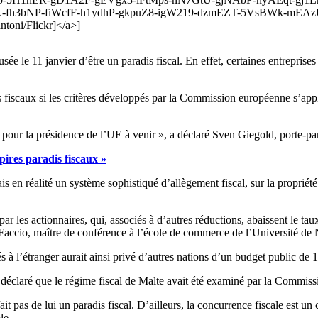
-fh3bNP-fiWcfF-h1ydhP-gkpuZ8-igW219-dzmEZT-5VsBWk-mEAzU
toni/Flickr]</a>]
ée le 11 janvier d’être un paradis fiscal. En effet, certaines entreprise
radis fiscaux si les critères développés par la Commission européenne s
s pour la présidence de l’UE à venir », a déclaré Sven Giegold, porte-pa
 pires paradis fiscaux »
ais en réalité un système sophistiqué d’allègement fiscal, sur la propriét
 les actionnaires, qui, associés à d’autres réductions, abaissent le tau
Faccio, maître de conférence à l’école de commerce de l’Université de
à l’étranger aurait ainsi privé d’autres nations d’un budget public de 1
a déclaré que le régime fiscal de Malte avait été examiné par la Commis
it pas de lui un paradis fiscal. D’ailleurs, la concurrence fiscale est u
le.