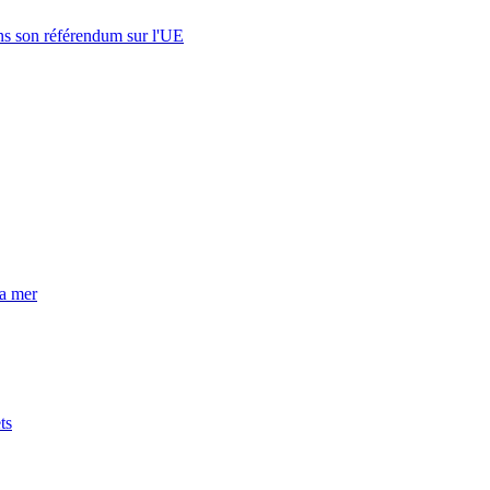
s son référendum sur l'UE
la mer
ts