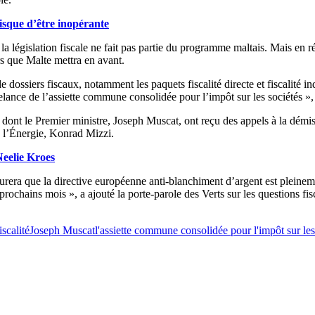
risque d’être inopérante
a législation fiscale ne fait pas partie du programme maltais. Mais en réal
ers que Malte mettra en avant.
 dossiers fiscaux, notamment les paquets fiscalité directe et fiscalité 
 relance de l’assiette commune consolidée pour l’impôt sur les sociétés »
, dont le Premier ministre, Joseph Muscat, ont reçu des appels à la démi
de l’Énergie, Konrad Mizzi.
eelie Kroes
era que la directive européenne anti-blanchiment d’argent est pleinemen
 prochains mois », a ajouté la porte-parole des Verts sur les questions fi
iscalité
Joseph Muscat
l'assiette commune consolidée pour l'impôt sur l