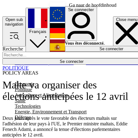
Ga naar de hoofdinhoud
Se connecter
Open sub
Close menu
English
navigation
Français
Deutsch
Vous êtes déconnecté.
Recherche
Se connecter
Español
Lumières éteintes
Se connecter
Rapporteur
Politique
Économie
Newsletters
Evénements
Em
POLITIQUE
POLICY AREAS
Malte va organiser des
Economie
Politique
élections anticipées le 12 avril
Agriculture et Alimentation
Santé
Technologies
Energie, Environnement et Transport
Défense
Deux jours après le vote favorable des électeurs maltais sur
l'adhésion de leur pays à l'UE, le Premier ministre maltais, Eddie
Fenech Adami, a annoncé la tenue d'élections parlementaires
anticipées le 12 avril.