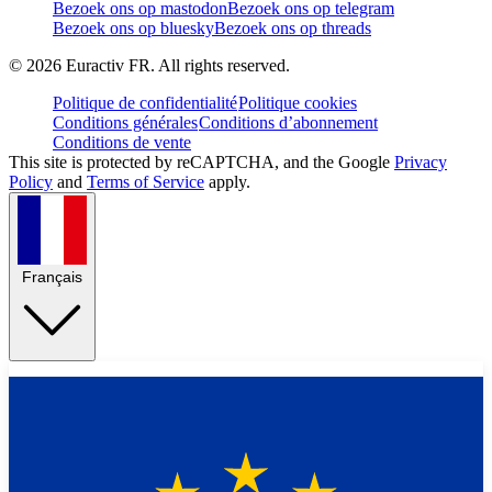
Bezoek ons op mastodon
Bezoek ons op telegram
Bezoek ons op bluesky
Bezoek ons op threads
©
2026
Euractiv FR. All rights reserved.
Politique de confidentialité
Politique cookies
Conditions générales
Conditions d’abonnement
Conditions de vente
This site is protected by reCAPTCHA, and the Google
Privacy
Policy
and
Terms of Service
apply.
Français