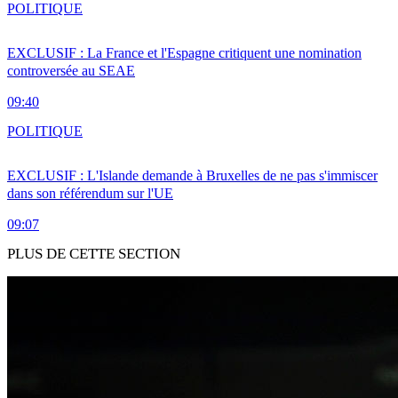
POLITIQUE
EXCLUSIF : La France et l'Espagne critiquent une nomination
controversée au SEAE
09:40
POLITIQUE
EXCLUSIF : L'Islande demande à Bruxelles de ne pas s'immiscer
dans son référendum sur l'UE
09:07
PLUS DE CETTE SECTION