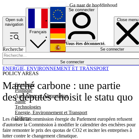
Ga naar de hoofdinhoud
Se connecter
Open sub
Close menu
English
navigation
Français
Deutsch
Vous êtes déconnecté.
Recherche
Se connecter
Español
Lumières éteintes
Se connecter
Rapporteur
Politique
Économie
Newsletters
Evénements
Em
ENERGIE, ENVIRONNEMENT ET TRANSPORT
POLICY AREAS
Marché carbone : une partie
Economie
Politique
des députés choisit le statu quo
Agriculture et Alimentation
Santé
Technologies
Energie, Environnement et Transport
Défense
Les élus de la commission énergie du Parlement européen refusent
d'autoriser la Commission à modifier le calendrier des enchères pour
faire remonter le prix des quotas de CO2 et inciter les entreprises à
lutter contre le changement climatique.