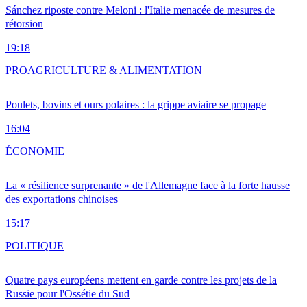
Sánchez riposte contre Meloni : l'Italie menacée de mesures de
rétorsion
19:18
PRO
AGRICULTURE & ALIMENTATION
Poulets, bovins et ours polaires : la grippe aviaire se propage
16:04
ÉCONOMIE
La « résilience surprenante » de l'Allemagne face à la forte hausse
des exportations chinoises
15:17
POLITIQUE
Quatre pays européens mettent en garde contre les projets de la
Russie pour l'Ossétie du Sud