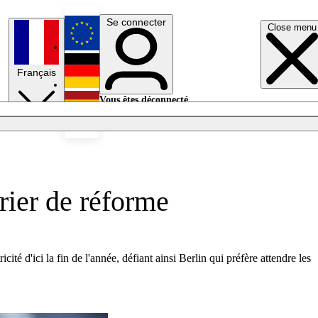
Se connecter
Close menu
English
Français
Deutsch
Vous êtes déconnecté.
Se connecter
Español
Lumières éteintes
drier de réforme
té d'ici la fin de l'année, défiant ainsi Berlin qui préfère attendre les