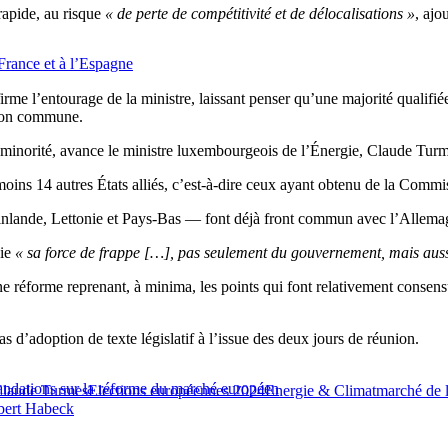
rapide, au risque
« de perte de compétitivité et de délocalisations »
, ajo
 France et à l’Espagne
ffirme l’entourage de la ministre, laissant penser qu’une majorité quali
tion commune.
en minorité, avance le ministre luxembourgeois de l’Énergie, Claude Tur
oins 14 autres États alliés, c’est-à-dire ceux ayant obtenu de la Commi
nlande, Lettonie et Pays-Bas — font déjà front commun avec l’Allema
oie
« sa force de frappe […], pas seulement du gouvernement, mais aussi
e réforme reprenant, à minima, les points qui font relativement conse
s d’adoption de texte législatif à l’issue des deux jours de réunion.
andations sur la réforme du marché européen
laude Turmes
Elections européennes 2024
Energie & Climat
marché de l'
bert Habeck