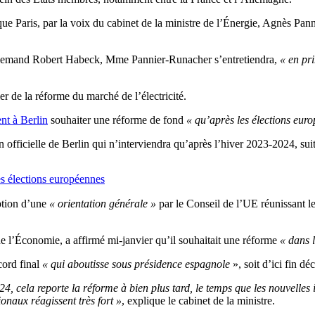
que Paris, par la voix du cabinet de la ministre de l’Énergie, Agnès Pan
allemand Robert Habeck, Mme Pannier-Runacher s’entretiendra,
« en pr
er de la réforme du marché de l’électricité.
nt à Berlin
souhaiter une réforme de fond
« qu’après les élections eur
officielle de Berlin qui n’interviendra qu’après l’hiver 2023-2024, suit
es élections européennes
ption d’une
« orientation générale »
par le Conseil de l’UE réunissant 
e l’Économie, a affirmé mi-janvier qu’il souhaitait une réforme
« dans l
cord final
« qui aboutisse sous présidence espagnole
», soit d’ici fin d
, cela reporte la réforme à bien plus tard, le temps que les nouvelles i
onaux réagissent très fort »
, explique le cabinet de la ministre.