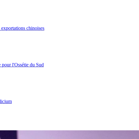
s exportations chinoises
e pour l'Ossétie du Sud
licium