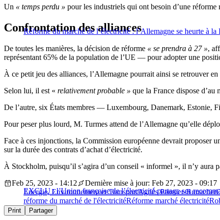
Un
« temps perdu »
pour les industriels qui ont besoin d’une réforme 
Confrontation des alliances
Réforme du marché de l’électricité : l’Allemagne se heurte à la
De toutes les manières, la décision de réforme
« se prendra à 27 »
, a
représentant 65% de la population de l’UE — pour adopter une posi
À ce petit jeu des alliances, l’Allemagne pourrait ainsi se retrouver 
Selon lui, il est «
relativement probable »
que la France dispose d’au m
De l’autre, six États membres — Luxembourg, Danemark, Estonie, Fi
Pour peser plus lourd, M. Turmes attend de l’Allemagne qu’elle dépl
Face à ces injonctions, la Commission européenne devrait proposer un
sur la durée des contrats d’achat d’électricité.
À Stockholm, puisqu’il s’agira d’un conseil « informel », il n’y aura pa
Feb 25, 2023 - 14:12
Dernière mise à jour: Feb 27, 2023 - 09:17
EXCLU : l’Union française de l’électricité partage ses recomm
Energie, Environnement et Transport
Agnès Pannier-Runacher
C
réforme du marché de l'électricité
Réforme marché électricité
Ro
Print
Partager