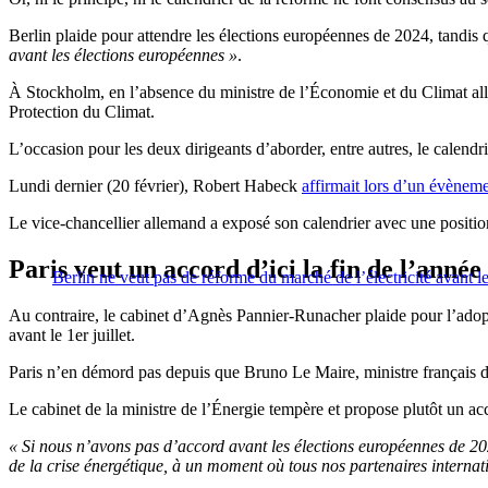
Berlin plaide pour attendre les élections européennes de 2024, tandis 
avant les élections européennes »
.
À Stockholm, en l’absence du ministre de l’Économie et du Climat 
Protection du Climat.
L’occasion pour les deux dirigeants d’aborder, entre autres, le calendri
Lundi dernier (20 février), Robert Habeck
affirmait lors d’un évèneme
Le vice-chancellier allemand a exposé son calendrier avec une position 
Paris veut un accord d’ici la fin de l’année
Berlin ne veut pas de réforme du marché de l’électricité avant l
Au contraire, le cabinet d’Agnès Pannier-Runacher plaide pour l’ado
avant le 1er juillet.
Paris n’en démord pas depuis que Bruno Le Maire, ministre français d
Le cabinet de la ministre de l’Énergie tempère et propose plutôt un ac
« Si nous n’avons pas d’accord avant les élections européennes de 2024
de la crise énergétique, à un moment où tous nos partenaires internati