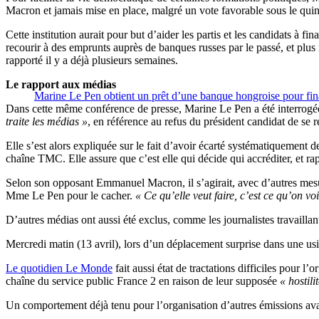
Macron et jamais mise en place, malgré un vote favorable sous le qui
Cette institution aurait pour but d’aider les partis et les candidats à 
recourir à des emprunts auprès de banques russes par le passé, et plu
rapporté il y a déjà plusieurs semaines.
Le rapport aux médias
Marine Le Pen obtient un prêt d’une banque hongroise pour fin
Dans cette même conférence de presse, Marine Le Pen a été interrogée
traite les médias »
, en référence au refus du président candidat de se 
Elle s’est alors expliquée sur le fait d’avoir écarté systématiquement d
chaîne TMC. Elle assure que c’est elle qui décide qui accréditer, et rap
Selon son opposant Emmanuel Macron, il s’agirait, avec d’autres mes
Mme Le Pen pour le cacher.
« Ce qu’elle veut faire, c’est ce qu’on vo
D’autres médias ont aussi été exclus, comme les journalistes travailla
Mercredi matin (13 avril), lors d’un déplacement surprise dans une us
Le quotidien Le Monde
fait aussi état de tractations difficiles pour 
chaîne du service public France 2 en raison de leur supposée
« hostili
Un comportement déjà tenu pour l’organisation d’autres émissions ava