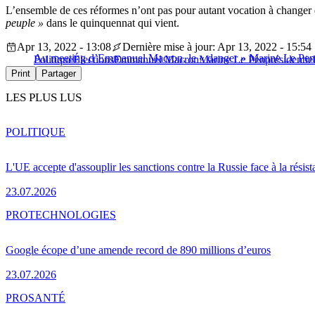
L’ensemble de ces réformes n’ont pas pour autant vocation à change
peuple »
dans le quinquennat qui vient.
Apr 13, 2022 - 13:08
Dernière mise à jour: Apr 13, 2022 - 15:54
Au meeting d’Emmanuel Macron, le « danger » Marine Le Pen 
Politique
Élections
Emmanuel Macron
Marine Le Pen
présidentie
Print
Partager
LES PLUS LUS
POLITIQUE
L'UE accepte d'assouplir les sanctions contre la Russie face à la résis
23.07.2026
PRO
TECHNOLOGIES
Google écope d’une amende record de 890 millions d’euros
23.07.2026
PRO
SANTÉ