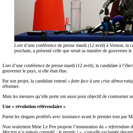
Lors d’une conférence de presse mardi (12 avril) à Vernon, la c
prochain, a présenté celle que serait sa manière de gouverner
Lors d’une conférence de presse mardi (12 avril), la candidate à l’éle
gouverner le pays, si elle était élue.
Par son projet, la candidate entend
« faire face à une crise démocrati
réformer.
Mais les mesures qu’elle porte ont aussi pour objectif de contourner u
Une « révolution référendaire »
Parmi les slogans proférés avec insistance avant le premier tour par M
Non seulement Mme Le Pen propose l’instauration du
« referendum d’
Macron n’a jamais consulté : le peuple ! »
, s’est-elle exclamée devant