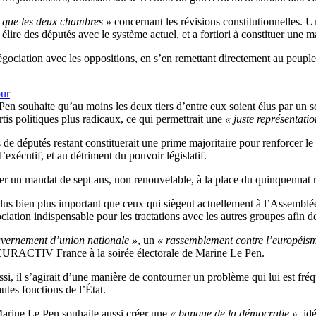
] que les deux chambres »
concernant les révisions constitutionnelles. U
 élire des députés avec le système actuel, et a fortiori à constituer une ma
égociation avec les oppositions, en s’en remettant directement au peuple
our
Pen souhaite qu’au moins les deux tiers d’entre eux soient élus par un
is politiques plus radicaux, ce qui permettrait une
« juste représentatio
rs de députés restant constituerait une prime majoritaire pour renforcer 
l’exécutif, et au détriment du pouvoir législatif.
r un mandat de sept ans, non renouvelable, à la place du quinquennat r
lus bien plus important que ceux qui siègent actuellement à l’Assemblé
ociation indispensable pour les tractations avec les autres groupes afin
vernement d’union nationale »
, un
« rassemblement contre l’européi
à EURACTIV France à la soirée électorale de Marine Le Pen.
 aussi, il s’agirait d’une manière de contourner un problème qui lui est 
tes fonctions de l’État.
 Marine Le Pen souhaite aussi créer une
« banque de la démocratie »
, id