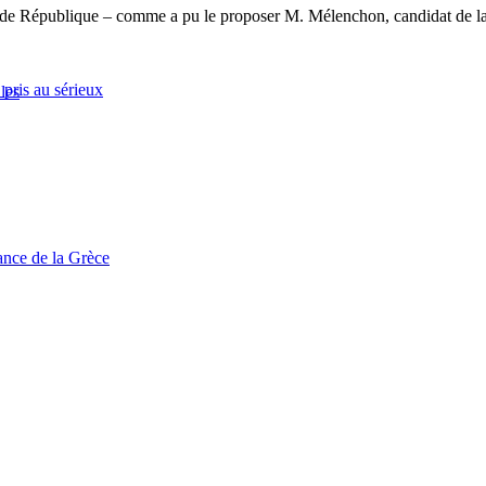
r de République – comme a pu le proposer M. Mélenchon, candidat de l
pris au sérieux
lles
tance de la Grèce