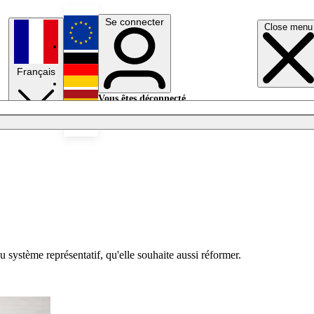
Se connecter
Close menu
English
Français
Deutsch
Vous êtes déconnecté.
Se connecter
Español
Lumières éteintes
 système représentatif, qu'elle souhaite aussi réformer.