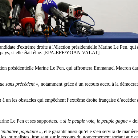
andidate d'extrême droite à l’élection présidentielle Marine Le Pen, qu
 le pays, si elle était élue. [EPA-EFE/YOAN VALAT]
ction présidentielle Marine Le Pen, qui affrontera Emmanuel Macron dans 
que sans précédent »,
notamment grâce à un recours accru à la démocratie
n à un les obstacles qui empêchent l’extrême droite française d’accéder 
arine Le Pen et ses supporters,
« si le peuple vote, le peuple gagne »
don
initiative populaire »
, elle garantit aussi qu’elle s’en servira de manièr
 les journalistes, ironisant sur le recours du gouvernement sortant aux c