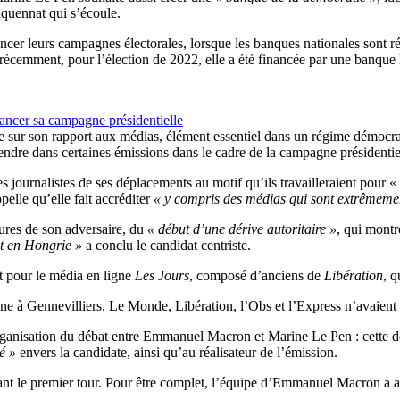
nquennat qui s’écoule.
financer leurs campagnes électorales, lorsque les banques nationales sont 
s récemment, pour l’élection de 2022, elle a été financée par une banqu
ancer sa campagne présidentielle
 sur son rapport aux médias, élément essentiel dans un régime démocrat
rendre dans certaines émissions dans le cadre de la campagne présidentie
es journalistes de ses déplacements au motif qu’ils travailleraient pour «
pelle qu’elle fait accréditer
« y compris des médias qui sont extrêmemen
ures de son adversaire, du
« début d’une dérive autoritaire »
, qui mont
it en Hongrie »
a conclu le candidat centriste.
nt pour le média en ligne
Les Jours
, composé d’anciens de
Libération
, 
ine à Gennevilliers, Le Monde, Libération, l’Obs et l’Express n’avaient 
l’organisation du débat entre Emmanuel Macron et Marine Le Pen : cette d
té »
envers la candidate, ainsi qu’au réalisateur de l’émission.
nt le premier tour. Pour être complet, l’équipe d’Emmanuel Macron a au