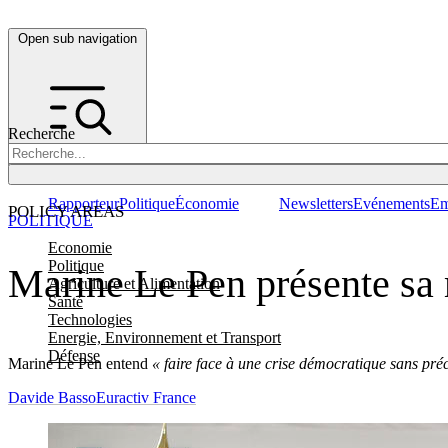
Open sub navigation
Recherche
Rapporteur
Politique
Économie
Newsletters
Evénements
Em
POLICY AREAS
POLITIQUE
Economie
Politique
Marine Le Pen présente sa
Agriculture et Alimentation
Santé
Technologies
Energie, Environnement et Transport
Défense
Marine Le Pen entend
« faire face à une crise démocratique sans pré
Davide Basso
Euractiv France