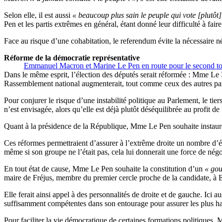
Selon elle, il est aussi
« beaucoup plus sain le peuple qui vote [plutôt
Pen et les partis extrêmes en général, étant donné leur difficulté à faire
Face au risque d’une cohabitation, le referendum évite la nécessaire n
Réforme de la démocratie représentative
Emmanuel Macron et Marine Le Pen en route pour le second t
Dans le même esprit, l’élection des députés serait réformée : Mme Le 
Rassemblement national augmenterait, tout comme ceux des autres part
Pour conjurer le risque d’une instabilité politique au Parlement, le tie
n’est envisagée, alors qu’elle est déjà plutôt déséquilibrée au profit de 
Quant à la présidence de la République, Mme Le Pen souhaite instaure
Ces réformes permettraient d’assurer à l’extrême droite un nombre d’é
même si son groupe ne l’était pas, cela lui donnerait une force de nég
En tout état de cause, Mme Le Pen souhaite la constitution d’un
« gou
maire de Fréjus, membre du premier cercle proche de la candidate, 
Elle ferait ainsi appel à des personnalités de droite et de gauche. Ici
suffisamment compétentes dans son entourage pour assurer les plus hau
Pour faciliter la vie démocratique de certaines formations politiques,