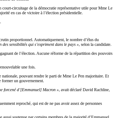
n court-circuitage de la démocratie représentative utile pour Mme Le
jorité en cas de victoire à l’élection présidentielle.
.
 scrutin proportionnel. Automatiquement, le nombre d’élus du
n des sensibilités qui s’expriment dans le pays »
, selon la candidate.
le gagnant de l’élection. Aucune réforme de la répartition des pouvoirs
enouvelable une fois.
e nationale, pouvant rendre le parti de Mme Le Pen majoritaire. Et
 de former un gouvernement.
sme forcené d’[Emmanuel] Macron »
, avait déclaré David Rachline,
fréquemment reproché, qui est de ne pas avoir assez de personnes
ée aussi soutenue par certains membres de la majorité d’Emmanuel