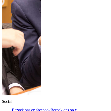
Social
Bezoek ons op facebook
Bezoek ons op x