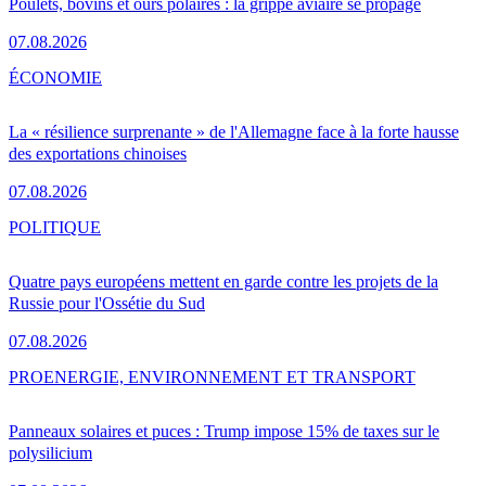
Poulets, bovins et ours polaires : la grippe aviaire se propage
07.08.2026
ÉCONOMIE
La « résilience surprenante » de l'Allemagne face à la forte hausse
des exportations chinoises
07.08.2026
POLITIQUE
Quatre pays européens mettent en garde contre les projets de la
Russie pour l'Ossétie du Sud
07.08.2026
PRO
ENERGIE, ENVIRONNEMENT ET TRANSPORT
Panneaux solaires et puces : Trump impose 15% de taxes sur le
polysilicium