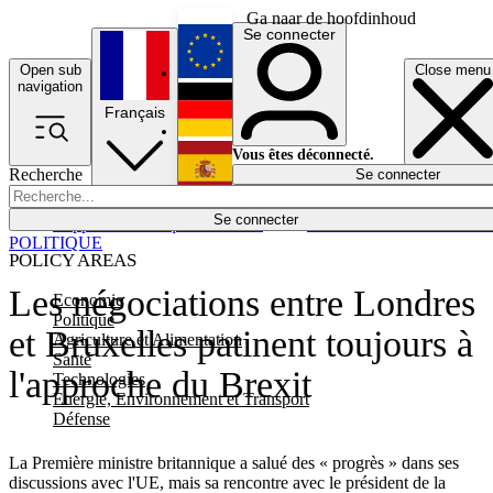
Ga naar de hoofdinhoud
Se connecter
Open sub
Close menu
English
navigation
Français
Deutsch
Vous êtes déconnecté.
Recherche
Se connecter
Español
Lumières éteintes
Se connecter
Rapporteur
Politique
Économie
Newsletters
Evénements
Em
POLITIQUE
POLICY AREAS
Les négociations entre Londres
Economie
Politique
et Bruxelles patinent toujours à
Agriculture et Alimentation
Santé
l'approche du Brexit
Technologies
Energie, Environnement et Transport
Défense
La Première ministre britannique a salué des « progrès » dans ses
discussions avec l'UE, mais sa rencontre avec le président de la