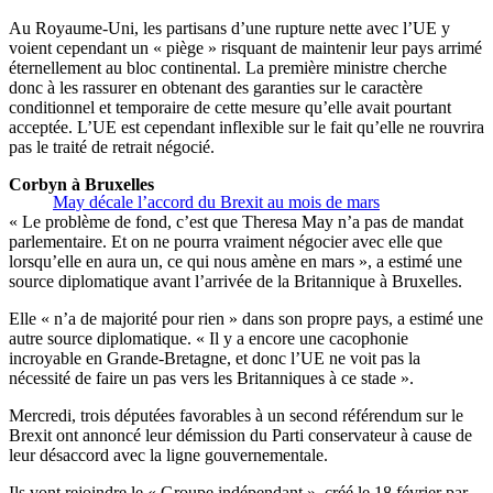
Au Royaume-Uni, les partisans d’une rupture nette avec l’UE y
voient cependant un « piège » risquant de maintenir leur pays arrimé
éternellement au bloc continental. La première ministre cherche
donc à les rassurer en obtenant des garanties sur le caractère
conditionnel et temporaire de cette mesure qu’elle avait pourtant
acceptée. L’UE est cependant inflexible sur le fait qu’elle ne rouvrira
pas le traité de retrait négocié.
Corbyn à Bruxelles
May décale l’accord du Brexit au mois de mars
« Le problème de fond, c’est que Theresa May n’a pas de mandat
parlementaire. Et on ne pourra vraiment négocier avec elle que
lorsqu’elle en aura un, ce qui nous amène en mars », a estimé une
source diplomatique avant l’arrivée de la Britannique à Bruxelles.
Elle « n’a de majorité pour rien » dans son propre pays, a estimé une
autre source diplomatique. « Il y a encore une cacophonie
incroyable en Grande-Bretagne, et donc l’UE ne voit pas la
nécessité de faire un pas vers les Britanniques à ce stade ».
Mercredi, trois députées favorables à un second référendum sur le
Brexit ont annoncé leur démission du Parti conservateur à cause de
leur désaccord avec la ligne gouvernementale.
Ils vont rejoindre le « Groupe indépendant », créé le 18 février par