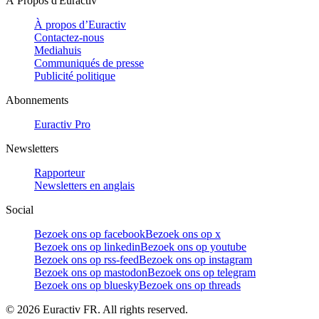
À Propos d'Euractiv
À propos d’Euractiv
Contactez-nous
Mediahuis
Communiqués de presse
Publicité politique
Abonnements
Euractiv Pro
Newsletters
Rapporteur
Newsletters en anglais
Social
Bezoek ons op facebook
Bezoek ons op x
Bezoek ons op linkedin
Bezoek ons op youtube
Bezoek ons op rss-feed
Bezoek ons op instagram
Bezoek ons op mastodon
Bezoek ons op telegram
Bezoek ons op bluesky
Bezoek ons op threads
©
2026
Euractiv FR. All rights reserved.