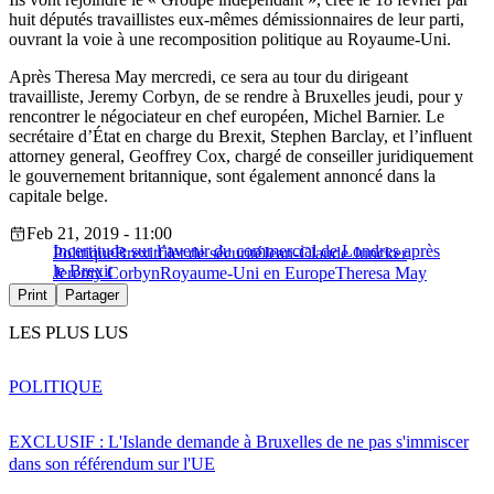
huit députés travaillistes eux-mêmes démissionnaires de leur parti,
ouvrant la voie à une recomposition politique au Royaume-Uni.
Après Theresa May mercredi, ce sera au tour du dirigeant
travailliste, Jeremy Corbyn, de se rendre à Bruxelles jeudi, pour y
rencontrer le négociateur en chef européen, Michel Barnier. Le
secrétaire d’État en charge du Brexit, Stephen Barclay, et l’influent
attorney general, Geoffrey Cox, chargé de conseiller juridiquement
le gouvernement britannique, sont également annoncé dans la
capitale belge.
Feb 21, 2019 - 11:00
Incertitude sur l’avenir du commercial de Londres après
Politique
Brexit
filet de sécurité
Jean-Claude Juncker
le Brexit
Jeremy Corbyn
Royaume-Uni en Europe
Theresa May
Print
Partager
LES PLUS LUS
POLITIQUE
EXCLUSIF : L'Islande demande à Bruxelles de ne pas s'immiscer
dans son référendum sur l'UE