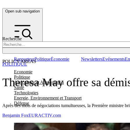
Open sub navigation
Recherche
Rapporteur
Politique
Économie
Newsletters
Evénements
Em
POLICY AREAS
POLITIQUE
Economie
Politique
Theresa May offre sa démis
Agriculture et Alimentation
Santé
Technologies
Energie, Environnement et Transport
Défense
Après des mois de négociations tumultueuses, la Première ministre brit
Benjamin Fox
EURACTIV.com