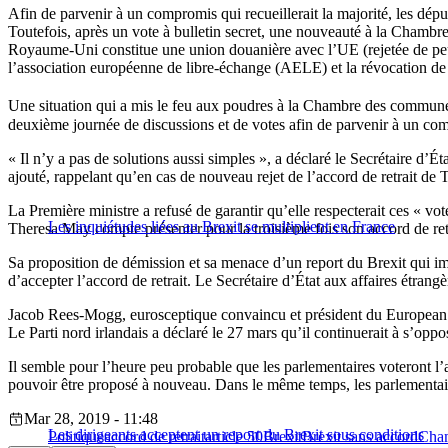
Afin de parvenir à un compromis qui recueillerait la majorité, les député
Toutefois, après un vote à bulletin secret, une nouveauté à la Chambre
Royaume-Uni constitue une union douanière avec l’UE (rejetée de peu
l’association européenne de libre-échange (AELE) et la révocation de l
Une situation qui a mis le feu aux poudres à la Chambre des communes
deuxième journée de discussions et de votes afin de parvenir à un co
« Il n’y a pas de solutions aussi simples », a déclaré le Secrétaire d’Ét
ajouté, rappelant qu’en cas de nouveau rejet de l’accord de retrait de
La Première ministre a refusé de garantir qu’elle respecterait ces « vot
Les inquiétudes liées au Brexit se multiplient en France
Theresa May compte présenter pour la troisième fois son accord de retr
Sa proposition de démission et sa menace d’un report du Brexit qui im
d’accepter l’accord de retrait. Le Secrétaire d’État aux affaires étran
Jacob Rees-Mogg, eurosceptique convaincu et président du European R
Le Parti nord irlandais a déclaré le 27 mars qu’il continuerait à s’op
Il semble pour l’heure peu probable que les parlementaires voteront l’
pouvoir être proposé à nouveau. Dans le même temps, les parlementaire
Mar 28, 2019 - 11:48
Les dirigeants acceptent un report du Brexit sous conditions
Politique
accord de retrait
article 50
Brexit
Brexit sans accord
Cha