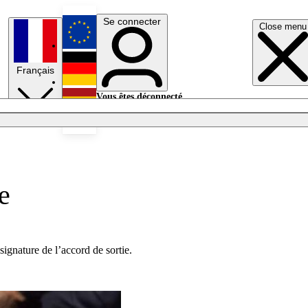
Se connecter
Close menu
English
Français
Deutsch
Vous êtes déconnecté.
Se connecter
Español
Lumières éteintes
e
ignature de l’accord de sortie.