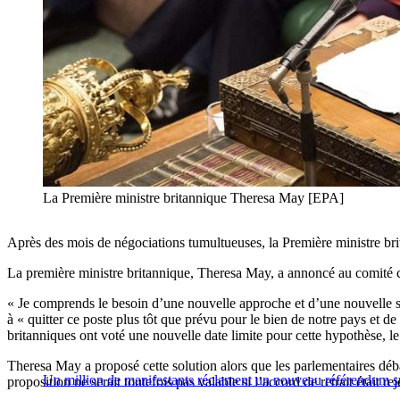
La Première ministre britannique Theresa May [EPA]
Après des mois de négociations tumultueuses, la Première ministre brit
La première ministre britannique, Theresa May, a annoncé au comité co
« Je comprends le besoin d’une nouvelle approche et d’une nouvelle su
à « quitter ce poste plus tôt que prévu pour le bien de notre pays et
britanniques ont voté une nouvelle date limite pour cette hypothèse, le
Theresa May a proposé cette solution alors que les parlementaires déba
Un million de manifestants réclament un nouveau référendum s
proposition ne serait toutefois pas valable si l’accord de retrait était r