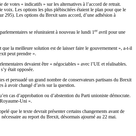
de votes « indicatifs » sur les alternatives à l’accord de retrait.
voix. Les options les plus plébiscitées étaient le plan pour que le
r 295). Les options du Brexit sans accord, d’une adhésion à
er
arlementaires se réuniraient à nouveau le lundi 1
avril pour une
 que la meilleure solution est de laisser faire le gouvernement », a-t-il
exit peut prendre ».
arlementaires devaient être « négociables » avec l’UE et réalisables.
 s’y était opposée.
ntes et persuadé un grand nombre de conservateurs partisans du Brexit
es à avoir changé d’avis sur la question.
’en cas d’approbation ou d’abstention du Parti unioniste démocrate.
du Royaume-Uni ».
ppelé que le texte devrait présenter certains changements avant de
 nécessaire au report du Brexit, désormais ajourné au 22 mai.