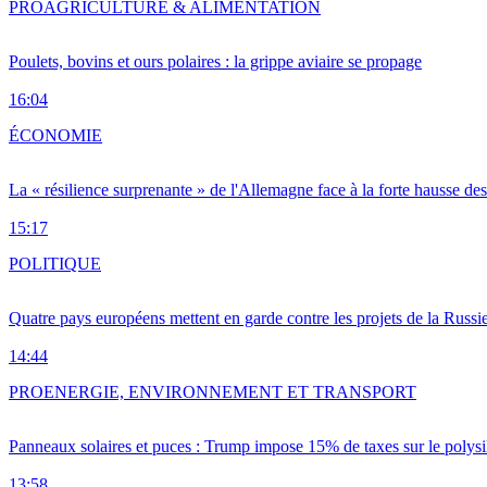
PRO
AGRICULTURE & ALIMENTATION
Poulets, bovins et ours polaires : la grippe aviaire se propage
16:04
ÉCONOMIE
La « résilience surprenante » de l'Allemagne face à la forte hausse de
15:17
POLITIQUE
Quatre pays européens mettent en garde contre les projets de la Russi
14:44
PRO
ENERGIE, ENVIRONNEMENT ET TRANSPORT
Panneaux solaires et puces : Trump impose 15% de taxes sur le polysi
13:58