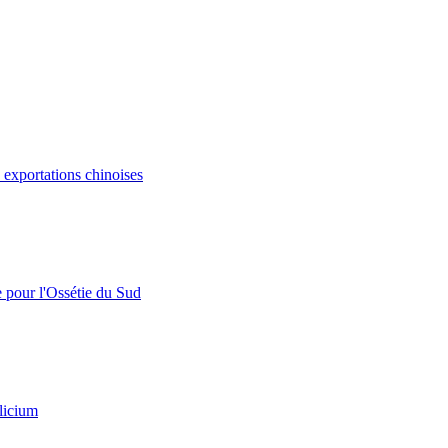
s exportations chinoises
e pour l'Ossétie du Sud
licium