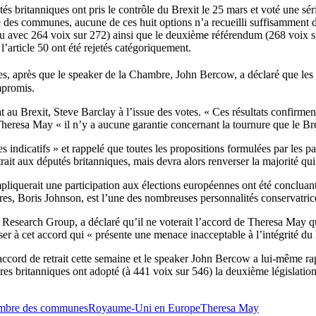
s britanniques ont pris le contrôle du Brexit le 25 mars et voté une série 
 des communes, aucune de ces huit options n’a recueilli suffisamment de 
 avec 264 voix sur 272) ainsi que le deuxième référendum (268 voix su
’article 50 ont été rejetés catégoriquement.
, après que le speaker de la Chambre, John Bercow, a déclaré que les p
mpromis.
at au Brexit, Steve Barclay à l’issue des votes. « Ces résultats confirment
 Theresa May « il n’y a aucune garantie concernant la tournure que le Br
es indicatifs » et rappelé que toutes les propositions formulées par les p
ait aux députés britanniques, mais devra alors renverser la majorité qui
pliquerait une participation aux élections européennes ont été conclua
gères, Boris Johnson, est l’une des nombreuses personnalités conservatric
esearch Group, a déclaré qu’il ne voterait l’accord de Theresa May qu
poser à cet accord qui « présente une menace inacceptable à l’intégrité 
accord de retrait cette semaine et le speaker John Bercow a lui-même ra
s britanniques ont adopté (à 441 voix sur 546) la deuxième législation
mbre des communes
Royaume-Uni en Europe
Theresa May