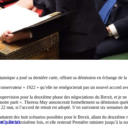
annique a joué sa dernière carte, offrant sa démission en échange de la s
nservateur « 1922 » qu’elle ne renégocierait pas un nouvel accord avec 
pervision pour la deuxième phase des négociations du Brexit, et je ne m’
 de notre parti ». Theresa May annoncerait formellement sa démission qu
 22 mai, si l’accord de retrait est adopté. S’en suivraient six semaines d
ttaient des huit scénarios possibles pour le Brexit, allant du deuxième 
ur le Brexit
ejeté pour la troisième fois, et elle resterait Première ministre jusqu’à l