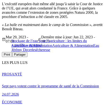
L’exécutif européen était même allé jusqu’à saisir la Cour de Justice
de l’UE, qui avait alors condamné la France. Grâce à quelques
avancées comme l’extension de zones protégées Natura 2000, la
procédure d’infraction a été classée en 2005.
« La balle est maintenant dans le camp de la Commission »
, avertit
Benoît Biteau.
Mar 29, 2023 -
Dernière mise à jour: Jun 22, 2023 -
Stockage de l’eau pour l’agriculture : les limites du
07:01
10:21
« modèle » espagnol
Agriculture & Alimentation
Agriculture & Alimentation
Eau
Jérémy Decerle
sécheresse
Print
Partager
LES PLUS LUS
PRO
SANTÉ
Sept pays votent contre le programme de santé de la Commission
24.07.2026
ÉCONOMIE