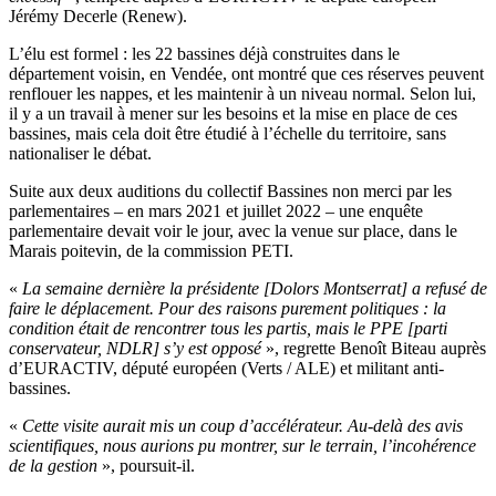
Jérémy Decerle (Renew).
L’élu est formel : les 22 bassines déjà construites dans le
département voisin, en Vendée, ont montré que ces réserves peuvent
renflouer les nappes, et les maintenir à un niveau normal. Selon lui,
il y a un travail à mener sur les besoins et la mise en place de ces
bassines, mais cela doit être étudié à l’échelle du territoire, sans
nationaliser le débat.
Suite aux deux auditions du collectif Bassines non merci par les
parlementaires – en mars 2021 et juillet 2022 – une enquête
parlementaire devait voir le jour, avec la venue sur place, dans le
Marais poitevin, de la commission PETI.
«
La semaine dernière la présidente [Dolors Montserrat] a refusé de
faire le déplacement. Pour des raisons purement politiques : la
condition était de rencontrer tous les partis, mais le PPE [parti
conservateur, NDLR] s’y est opposé
», regrette Benoît Biteau auprès
d’EURACTIV, député européen (Verts / ALE) et militant anti-
bassines.
«
Cette visite aurait mis un coup d’accélérateur. Au-delà des avis
scientifiques, nous aurions pu montrer, sur le terrain, l’incohérence
de la gestion
», poursuit-il.