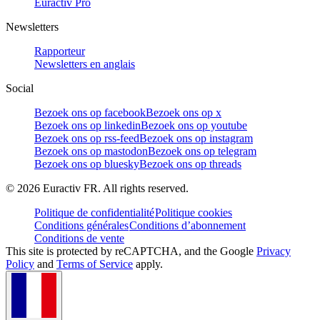
Euractiv Pro
Newsletters
Rapporteur
Newsletters en anglais
Social
Bezoek ons op facebook
Bezoek ons op x
Bezoek ons op linkedin
Bezoek ons op youtube
Bezoek ons op rss-feed
Bezoek ons op instagram
Bezoek ons op mastodon
Bezoek ons op telegram
Bezoek ons op bluesky
Bezoek ons op threads
©
2026
Euractiv FR. All rights reserved.
Politique de confidentialité
Politique cookies
Conditions générales
Conditions d’abonnement
Conditions de vente
This site is protected by reCAPTCHA, and the Google
Privacy
Policy
and
Terms of Service
apply.