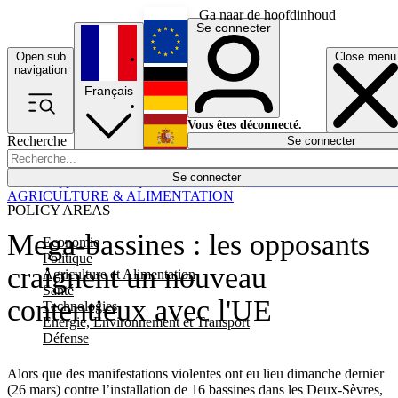
Ga naar de hoofdinhoud
Se connecter
Open sub
Close menu
English
navigation
Français
Deutsch
Vous êtes déconnecté.
Recherche
Se connecter
Español
Lumières éteintes
Se connecter
Rapporteur
Politique
Économie
Newsletters
Evénements
Em
AGRICULTURE & ALIMENTATION
POLICY AREAS
Mega-bassines : les opposants
Economie
Politique
craignent un nouveau
Agriculture et Alimentation
Santé
contentieux avec l'UE
Technologies
Energie, Environnement et Transport
Défense
Alors que des manifestations violentes ont eu lieu dimanche dernier
(26 mars) contre l’installation de 16 bassines dans les Deux-Sèvres,