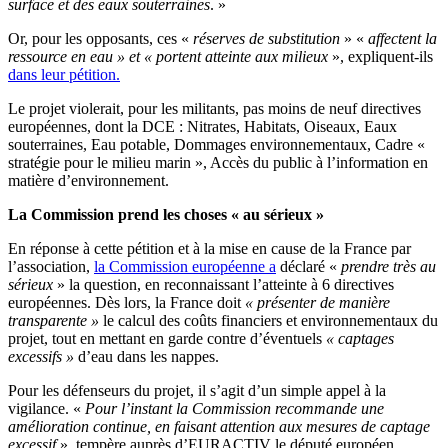
surface et des eaux souterraines
. »
Or, pour les opposants, ces «
réserves de substitution
» «
affectent la
ressource en eau » et « portent atteinte aux milieux
», expliquent-ils
dans leur
pétition.
Le projet violerait, pour les militants, pas moins de neuf directives
européennes, dont la DCE
:
Nitrates, Habitats, Oiseaux, Eaux
souterraines, Eau potable, Dommages environnementaux, Cadre «
stratégie pour le milieu marin », Accès du public à l’information en
matière d’environnement.
La Commission prend les choses « au sérieux »
En réponse à cette pétition et à la mise en cause de la France par
l’association,
la Commission européenne a
déclaré «
prendre très au
sérieux
» la question, en reconnaissant l’atteinte à 6 directives
européennes. Dès lors, la France doit
« présenter de manière
transparente »
le calcul des coûts financiers et environnementaux du
projet, tout en mettant en garde contre d’éventuels
« captages
excessifs »
d’eau dans les nappes.
Pour les défenseurs du projet, il s’agit d’un simple appel à la
vigilance. «
Pour l’instant la Commission recommande une
amélioration continue, en faisant attention aux mesures de captage
excessif
», tempère auprès d’EURACTIV le député européen