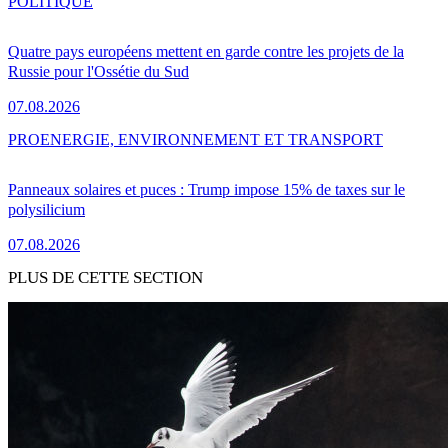
POLITIQUE
Quatre pays européens mettent en garde contre les projets de la
Russie pour l'Ossétie du Sud
07.08.2026
PRO
ENERGIE, ENVIRONNEMENT ET TRANSPORT
Panneaux solaires et puces : Trump impose 15% de taxes sur le
polysilicium
07.08.2026
PLUS DE CETTE SECTION