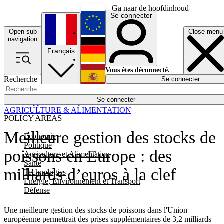
Ga naar de hoofdinhoud
Se connecter
Open sub
Close menu
English
navigation
Français
Deutsch
Vous êtes déconnecté.
Recherche
Se connecter
Español
Lumières éteintes
Se connecter
Rapporteur
Politique
Économie
Newsletters
Evénements
Em
AGRICULTURE & ALIMENTATION
POLICY AREAS
Meilleure gestion des stocks de
Economie
Politique
poissons en Europe : des
Agriculture et Alimentation
Santé
milliards d’euros à la clef
Technologies
Energie, Environnement et Transport
Défense
Une meilleure gestion des stocks de poissons dans l'Union
européenne permettrait des prises supplémentaires de 3,2 milliards