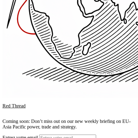
Red Thread
Coming soon: Don’t miss out on our new weekly briefing on EU-
Asia Pacific power, trade and strategy.
Entrez votre email