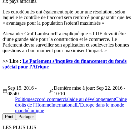
six pays africains.
Les eurodéputés ont également opté pour une résolution, selon
laquelle le contrôle de l’accord sera renforcé pour garantir que les
« avantages pour la population [soient] maximisés ».
Alexander Graf Lambsdorff a expliqué que « l’UE devrait être
d’une grande aide pour la construction et le commerce. Le
Parlement devra surveiller son application et soulever les bonnes
questions au bon moment pour maximiser l’impact. »
>> Lire :
Le Parlement s’inquiète du financement du fonds
spécial pour l’Afrique
Sep 15, 2016 -
Dernière mise à jour: Sep 22, 2016 -
08:40
10:10
Politique
accord commercial
aide au développement
Chine
droits de l'Homme
International
L'Europe dans le monde
marché unique
Print
Partager
LES PLUS LUS