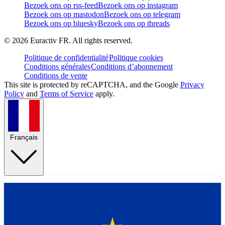
Bezoek ons op rss-feed
Bezoek ons op instagram
Bezoek ons op mastodon
Bezoek ons op telegram
Bezoek ons op bluesky
Bezoek ons op threads
©
2026
Euractiv FR. All rights reserved.
Politique de confidentialité
Politique cookies
Conditions générales
Conditions d’abonnement
Conditions de vente
This site is protected by reCAPTCHA, and the Google
Privacy
Policy
and
Terms of Service
apply.
Français