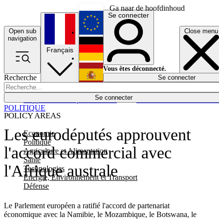
Ga naar de hoofdinhoud
Se connecter
Open sub
Close menu
English
navigation
Français
Deutsch
Vous êtes déconnecté.
Recherche
Se connecter
Español
Lumières éteintes
Se connecter
Rapporteur
Politique
Économie
Newsletters
Evénements
Em
POLITIQUE
POLICY AREAS
Les eurodéputés approuvent
Economie
Politique
l'accord commercial avec
Agriculture et Alimentation
Santé
l'Afrique australe
Technologies
Energie, Environnement et Transport
Défense
Le Parlement européen a ratifié l'accord de partenariat
économique avec la Namibie, le Mozambique, le Botswana, le