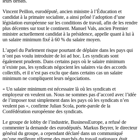
leurs débats.
Vincent Peillon, eurodéputé, ancien ministre à l’Éducation et
candidat à la primaire socialiste, a ainsi prôné l’adoption d’une
législation européenne sur les conditions de travail, afin de les rendre
plus décentes sur tout le continent. Manuel Vals, ancien Premier
ministre actuellement candidat à la présidence, appelle quant à lui à
un salaire minimum fixé à 60 % du salaire moyen.
L’appel du Parlement risque pourtant de déplaire dans les pays qui
n’ont pas voulu introduire de loi ad hoc. Les syndicats sont
également prudents. Dans certains pays où le salaire minimum
n’existe pas, les syndicats négocient les salaires via des accords
collectifs, et il n’est pas exclu que dans certains cas un salaire
minimum ne compliquent leurs négociations.
« Un salaire minimum est nécessaire là où les syndicats et
employeur en veulent un. Nous ne sommes pas d’accord avec l’idée
de l’imposer tout simplement dans les pays où les syndicats n’en
veulent pas », confirme Julian Scola, porte-parole de la
Confédération européenne des syndicats.
Le groupe de lobby de l’industrie, BusinessEurope, a refusé de
commenter la demande des eurodéputés. Markus Beyrer, le directeur
général du groupe, a cependant déclaré dans un communiqué
qu’une meilleure réforme des marchés du travail nationaux était