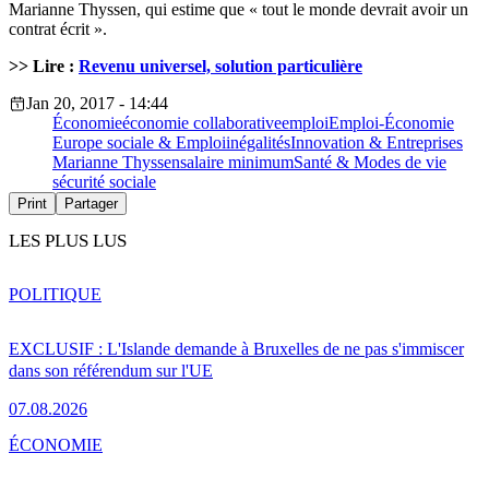
Marianne Thyssen, qui estime que « tout le monde devrait avoir un
contrat écrit ».
>> Lire :
Revenu universel, solution particulière
Jan 20, 2017 - 14:44
Économie
économie collaborative
emploi
Emploi-Économie
Europe sociale & Emploi
inégalités
Innovation & Entreprises
Marianne Thyssen
salaire minimum
Santé & Modes de vie
sécurité sociale
Print
Partager
LES PLUS LUS
POLITIQUE
EXCLUSIF : L'Islande demande à Bruxelles de ne pas s'immiscer
dans son référendum sur l'UE
07.08.2026
ÉCONOMIE