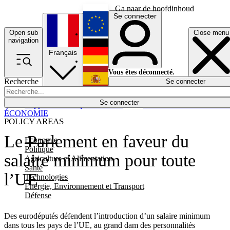
Ga naar de hoofdinhoud
Se connecter
Open sub
Close menu
English
navigation
Français
Deutsch
Vous êtes déconnecté.
Recherche
Se connecter
Español
Lumières éteintes
Se connecter
Rapporteur
Politique
Économie
Newsletters
Evénements
Em
ÉCONOMIE
POLICY AREAS
Le Parlement en faveur du
Economie
Politique
salaire minimum pour toute
Agriculture et Alimentation
Santé
l’UE
Technologies
Energie, Environnement et Transport
Défense
Des eurodéputés défendent l’introduction d’un salaire minimum
dans tous les pays de l’UE, au grand dam des personnalités