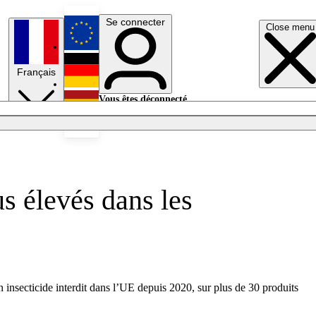
Se connecter
Close menu
English
Français
Deutsch
Vous êtes déconnecté.
Se connecter
Español
Lumières éteintes
s élevés dans les
 insecticide interdit dans l’UE depuis 2020, sur plus de 30 produits