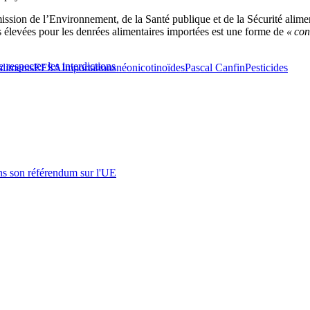
sion de l’Environnement, de la Santé publique et de la Sécurité alime
 élevées pour les denrées alimentaires importées est une forme de
« con
especter les interdictions
aliments
EFSA
Importations
néonicotinoïdes
Pascal Canfin
Pesticides
s son référendum sur l'UE