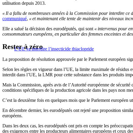
utilisation depuis 2013.
« Il a fallu de nombreuses années à la Commission pour interdire ce 
communiqué
,
« et maintenant elle tente de maintenir des niveaux incr
Elle a salué la décision des eurodéputés, qui sont
« intervenus pour e
consommateurs européens, en particulier des femmes enceintes et des
Rester à zéro
L’UE va interdire l’insecticide thiaclopride
La proposition de résolution approuvée par le Parlement européen sign
Selon les règles en vigueur dans l’UE, la limite maximale de résidus es
interdit dans l’UE, la LMR pour cette substance dans les produits impo
Mais la Commission, après avis de l’Autorité européenne de sécurité 
conditions spécifiques de la production agricole dans les pays non m
C’est la deuxième fois en quelques mois que le Parlement européen util
En décembre dernier, les eurodéputés ont rejeté une proposition similair
européens.
Dans les deux cas, les eurodéputés ont pris en compte les préoccupation
des exigences entre les producteurs alimentaires européens et ceux des