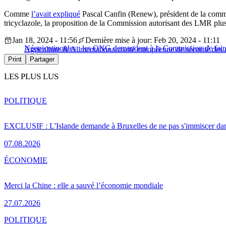
Comme
l’avait expliqué
Pascal Canfin (Renew), président de la commis
tricyclazole, la proposition de la Commission autorisant des LMR plus
Jan 18, 2024 - 11:56
Dernière mise à jour: Feb 20, 2024 - 11:11
Néonicotinoïdes : les ONG demandent à la Commission de faire r
Agriculture & Alimentation
autorité européenne de sécurité des 
Print
Partager
LES PLUS LUS
POLITIQUE
EXCLUSIF : L'Islande demande à Bruxelles de ne pas s'immiscer dan
07.08.2026
ÉCONOMIE
Merci la Chine : elle a sauvé l’économie mondiale
27.07.2026
POLITIQUE