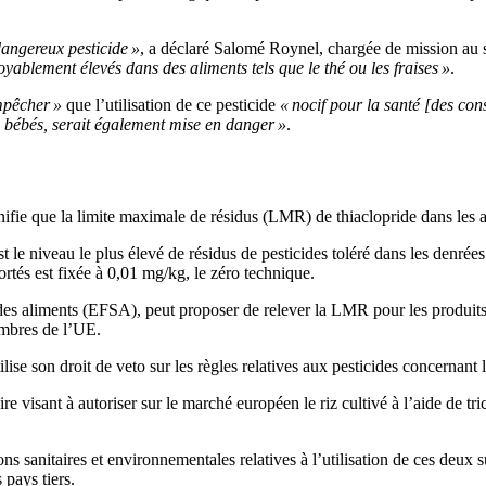
dangereux pesticide »
, a déclaré Salomé Roynel, chargée de mission a
oyablement élevés dans des aliments tels que le thé ou les fraises »
.
mpêcher »
que l’utilisation de ce pesticide
« nocif pour la santé [des con
 bébés, serait également mise en danger »
.
ifie que la limite maximale de résidus (LMR) de thiaclopride dans les a
t le niveau le plus élevé de résidus de pesticides toléré dans les denré
rtés est fixée à 0,01 mg/kg, le zéro technique.
des aliments (EFSA), peut proposer de relever la LMR pour les produits
embres de l’UE.
ise son droit de veto sur les règles relatives aux pesticides concernant
e visant à autoriser sur le marché européen le riz cultivé à l’aide de tric
s sanitaires et environnementales relatives à l’utilisation de ces deux 
 pays tiers.