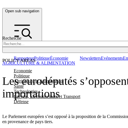
Open sub navigation
Recherche
Rapporteur
Politique
Économie
Newsletters
Evénements
Em
POLICY AREAS
AGRICULTURE & ALIMENTATION
Economie
Politique
Les eurodéputés s’opposent 
Agriculture et Alimentation
Santé
importations
Technologies
Energie, Environnement et Transport
Défense
Le Parlement européen s’est opposé à la proposition de la Commission d
en provenance de pays tiers.