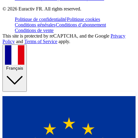
©
2026
Euractiv FR. All rights reserved.
Politique de confidentialité
Politique cookies
Conditions générales
Conditions d’abonnement
Conditions de vente
This site is protected by reCAPTCHA, and the Google
Privacy
Policy
and
Terms of Service
apply.
Français