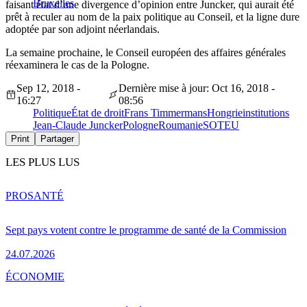
Bruxelles
faisant état d’une divergence d’opinion entre Juncker, qui aurait été
prêt à reculer au nom de la paix politique au Conseil, et la ligne dure
adoptée par son adjoint néerlandais.
La semaine prochaine, le Conseil européen des affaires générales
réexaminera le cas de la Pologne.
Sep 12, 2018 -
Dernière mise à jour: Oct 16, 2018 -
16:27
08:56
Politique
État de droit
Frans Timmermans
Hongrie
institutions
Jean-Claude Juncker
Pologne
Roumanie
SOTEU
Print
Partager
LES PLUS LUS
PRO
SANTÉ
Sept pays votent contre le programme de santé de la Commission
24.07.2026
ÉCONOMIE