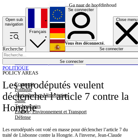
Ga naar de hoofdinhoud
Se connecter
Open sub
Close menu
English
navigation
Français
Deutsch
Vous êtes déconnecté.
Recherche
Se connecter
Español
Lumières éteintes
Se connecter
Rapporteur
Politique
Économie
Newsletters
Evénements
Em
POLITIQUE
POLICY AREAS
Les eurodéputés veulent
Economie
Politique
déclencher l’article 7 contre la
Agriculture et Alimentation
Santé
Hongrie
Technologies
Energie, Environnement et Transport
Défense
Les eurodéputés ont voté en masse pour déclencher l’article 7 du
traité de Lisbonne contre la Hongrie. A l'inverse, Jean-Claude