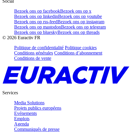
Social
Bezoek ons op facebook
Bezoek ons op x
Bezoek ons op linkedin
Bezoek ons op youtube
Bezoek ons op rss-feed
Bezoek ons op instagram
Bezoek ons op mastodon
Bezoek ons op telegram
Bezoek ons op bluesky
Bezoek ons op threads
©
2026
Euractiv FR
Politique de confidentialité
Politique cookies
Conditions générales
Conditions d’abonnement
Conditions de vente
Services
Media Solutions
Projets publics européens
Evénements
Emplois
Agenda
Communiqués de presse