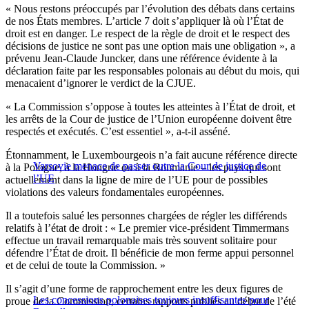
« Nous restons préoccupés par l’évolution des débats dans certains
de nos États membres. L’article 7 doit s’appliquer là où l’État de
droit est en danger. Le respect de la règle de droit et le respect des
décisions de justice ne sont pas une option mais une obligation », a
prévenu Jean-Claude Juncker, dans une référence évidente à la
déclaration faite par les responsables polonais au début du mois, qui
menacaient d’ignorer le verdict de la CJUE.
« La Commission s’oppose à toutes les atteintes à l’État de droit, et
les arrêts de la Cour de justice de l’Union européenne doivent être
respectés et exécutés. C’est essentiel », a-t-il asséné.
Étonnamment, le Luxembourgeois n’a fait aucune référence directe
Varsovie menace de passer outre la Cour de justice de
à la Pologne, à la Hongrie ou à la Roumanie – les pays qui sont
l’UE
actuellement dans la ligne de mire de l’UE pour de possibles
violations des valeurs fondamentales européennes.
Il a toutefois salué les personnes chargées de régler les différends
relatifs à l’état de droit : « Le premier vice-président Timmermans
effectue un travail remarquable mais très souvent solitaire pour
défendre l’État de droit. Il bénéficie de mon ferme appui personnel
et de celui de toute la Commission. »
Il s’agit d’une forme de rapprochement entre les deux figures de
Les concessions polonaises toujours insuffisantes pour
proue de la Commission, certains rapports publiés au début de l’été