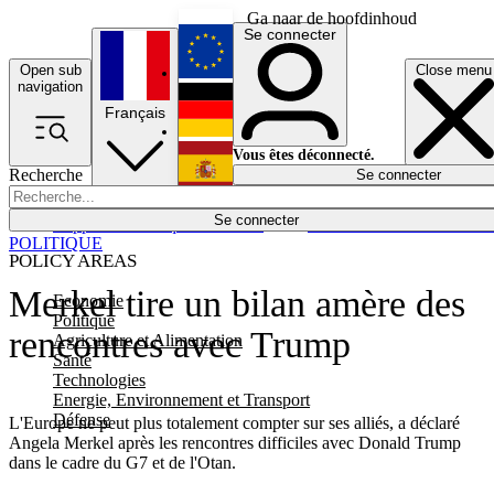
Ga naar de hoofdinhoud
Se connecter
Open sub
Close menu
English
navigation
Français
Deutsch
Vous êtes déconnecté.
Recherche
Se connecter
Español
Lumières éteintes
Se connecter
Rapporteur
Politique
Économie
Newsletters
Evénements
Em
POLITIQUE
POLICY AREAS
Merkel tire un bilan amère des
Economie
Politique
rencontres avec Trump
Agriculture et Alimentation
Santé
Technologies
Energie, Environnement et Transport
Défense
L'Europe ne peut plus totalement compter sur ses alliés, a déclaré
Angela Merkel après les rencontres difficiles avec Donald Trump
dans le cadre du G7 et de l'Otan.