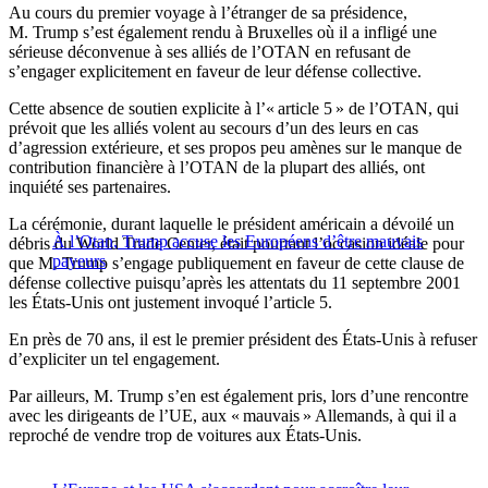
Au cours du premier voyage à l’étranger de sa présidence,
M. Trump s’est également rendu à Bruxelles où il a infligé une
sérieuse déconvenue à ses alliés de l’OTAN en refusant de
s’engager explicitement en faveur de leur défense collective.
Cette absence de soutien explicite à l’« article 5 » de l’OTAN, qui
prévoit que les alliés volent au secours d’un des leurs en cas
d’agression extérieure, et ses propos peu amènes sur le manque de
contribution financière à l’OTAN de la plupart des alliés, ont
inquiété ses partenaires.
La cérémonie, durant laquelle le président américain a dévoilé un
À l’Otan, Trump accuse les Européens d’être mauvais
débris du World Trade Center, était pourtant l’occasion idéale pour
payeurs
que M. Trump s’engage publiquement en faveur de cette clause de
défense collective puisqu’après les attentats du 11 septembre 2001
les États-Unis ont justement invoqué l’article 5.
En près de 70 ans, il est le premier président des États-Unis à refuser
d’expliciter un tel engagement.
Par ailleurs, M. Trump s’en est également pris, lors d’une rencontre
avec les dirigeants de l’UE, aux « mauvais » Allemands, à qui il a
reproché de vendre trop de voitures aux États-Unis.