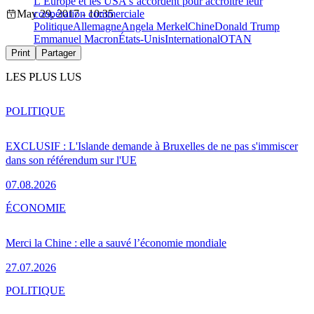
L’Europe et les USA s’accordent pour accroître leur
May 29, 2017 - 10:35
coopération commerciale
Politique
Allemagne
Angela Merkel
Chine
Donald Trump
Emmanuel Macron
États-Unis
International
OTAN
Print
Partager
LES PLUS LUS
POLITIQUE
EXCLUSIF : L'Islande demande à Bruxelles de ne pas s'immiscer
dans son référendum sur l'UE
07.08.2026
ÉCONOMIE
Merci la Chine : elle a sauvé l’économie mondiale
27.07.2026
POLITIQUE