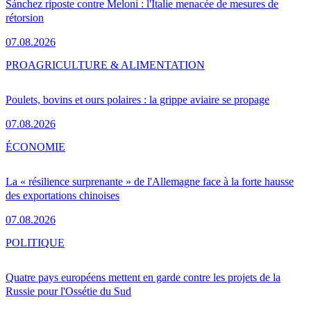
Sánchez riposte contre Meloni : l'Italie menacée de mesures de
rétorsion
07.08.2026
PRO
AGRICULTURE & ALIMENTATION
Poulets, bovins et ours polaires : la grippe aviaire se propage
07.08.2026
ÉCONOMIE
La « résilience surprenante » de l'Allemagne face à la forte hausse
des exportations chinoises
07.08.2026
POLITIQUE
Quatre pays européens mettent en garde contre les projets de la
Russie pour l'Ossétie du Sud