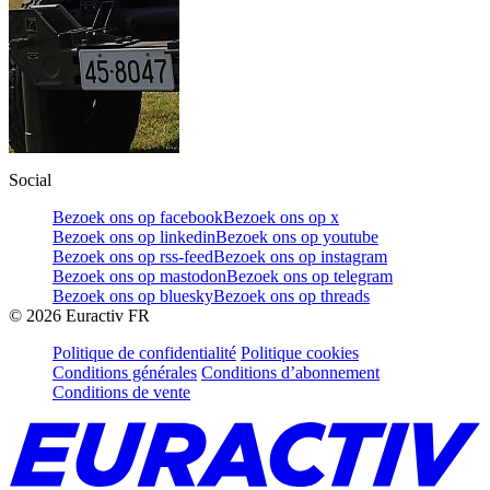
Social
Bezoek ons op facebook
Bezoek ons op x
Bezoek ons op linkedin
Bezoek ons op youtube
Bezoek ons op rss-feed
Bezoek ons op instagram
Bezoek ons op mastodon
Bezoek ons op telegram
Bezoek ons op bluesky
Bezoek ons op threads
©
2026
Euractiv FR
Politique de confidentialité
Politique cookies
Conditions générales
Conditions d’abonnement
Conditions de vente