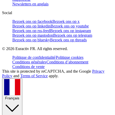
Newsletters en anglais
Social
Bezoek ons op facebook
Bezoek ons op x
Bezoek ons op linkedin
Bezoek ons op youtube
Bezoek ons op rss-feed
Bezoek ons op instagram
Bezoek ons op mastodon
Bezoek ons op telegram
Bezoek ons op bluesky
Bezoek ons op threads
©
2026
Euractiv FR. All rights reserved.
Politique de confidentialité
Politique cookies
Conditions générales
Conditions d’abonnement
Conditions de vente
This site is protected by reCAPTCHA, and the Google
Privacy
Policy
and
Terms of Service
apply.
Français