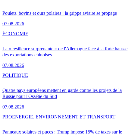
Poulets, bovins et ours polaires : la grippe aviaire se propage
07.08.2026
ÉCONOMIE
La « résilience surprenante » de l'Allemagne face à la forte hausse
des exportations chinoises
07.08.2026
POLITIQUE
Quatre pays européens mettent en garde contre les projets de la
Russie pour l'Ossétie du Sud
07.08.2026
PRO
ENERGIE, ENVIRONNEMENT ET TRANSPORT
Panneaux solaires et puces : Trump impose 15% de taxes sur le