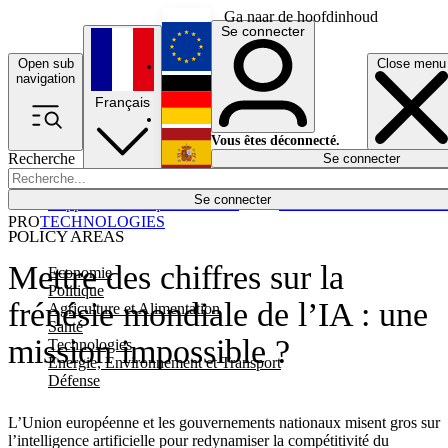
Ga naar de hoofdinhoud
Se connecter
Open sub
Close menu
English
navigation
Français
Deutsch
Vous êtes déconnecté.
Recherche
Se connecter
Español
Lumières éteintes
Se connecter
Rapporteur
Politique
Économie
Newsletters
Evénements
Em
PRO
TECHNOLOGIES
POLICY AREAS
Mettre des chiffres sur la
Economie
Politique
frénésie mondiale de l’IA : une
Agriculture et Alimentation
Santé
mission impossible ?
Technologies
Energie, Environnement et Transport
Défense
L’Union européenne et les gouvernements nationaux misent gros sur
l’intelligence artificielle pour redynamiser la compétitivité du