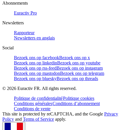
Abonnements
Euractiv Pro
Newsletters
Rapporteur
Newsletters en anglais
Social
Bezoek ons op facebook
Bezoek ons op x
Bezoek ons op linkedin
Bezoek ons op youtube
Bezoek ons op rss-feed
Bezoek ons op instagram
Bezoek ons op mastodon
Bezoek ons op telegram
Bezoek ons op bluesky
Bezoek ons op threads
©
2026
Euractiv FR. All rights reserved.
Politique de confidentialité
Politique cookies
Conditions générales
Conditions d’abonnement
Conditions de vente
This site is protected by reCAPTCHA, and the Google
Privacy
Policy
and
Terms of Service
apply.