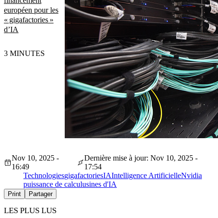
financement
européen pour les
« gigafactories »
d’IA
3 MINUTES
Nov 10, 2025 -
Dernière mise à jour: Nov 10, 2025 -
16:49
17:54
Technologies
gigafactories
IA
Intelligence Artificielle
Nvidia
puissance de calcul
usines d'IA
Print
Partager
LES PLUS LUS