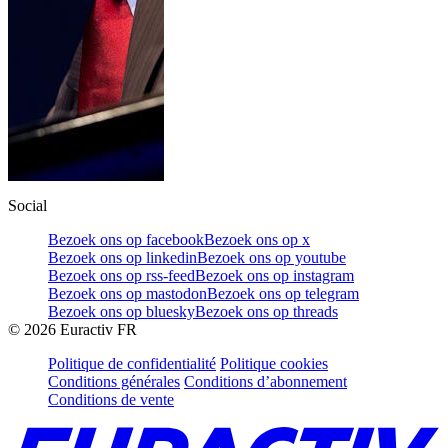
Social
Bezoek ons op facebook
Bezoek ons op x
Bezoek ons op linkedin
Bezoek ons op youtube
Bezoek ons op rss-feed
Bezoek ons op instagram
Bezoek ons op mastodon
Bezoek ons op telegram
Bezoek ons op bluesky
Bezoek ons op threads
©
2026
Euractiv FR
Politique de confidentialité
Politique cookies
Conditions générales
Conditions d’abonnement
Conditions de vente