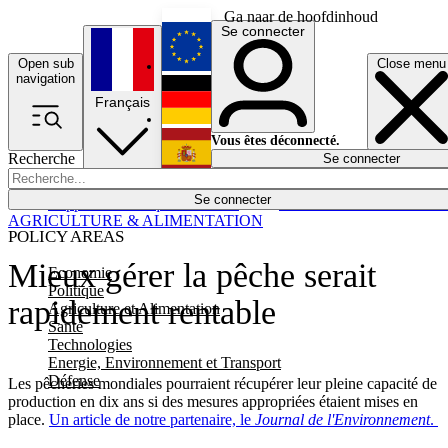
Ga naar de hoofdinhoud
Se connecter
Open sub
Close menu
English
navigation
Français
Deutsch
Vous êtes déconnecté.
Recherche
Se connecter
Español
Lumières éteintes
Se connecter
Rapporteur
Politique
Économie
Newsletters
Evénements
Em
AGRICULTURE & ALIMENTATION
POLICY AREAS
Mieux gérer la pêche serait
Economie
Politique
rapidement rentable
Agriculture et Alimentation
Santé
Technologies
Energie, Environnement et Transport
Défense
Les pêcheries mondiales pourraient récupérer leur pleine capacité de
production en dix ans si des mesures appropriées étaient mises en
place.
Un article de notre partenaire, le
Journal de l'Environnement
.