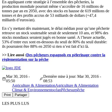
En appliquant cette stratégie à l’ensemble des pêcheries, la
production mondiale pourrait même s’accroître de 16 millions de
tonnes par an en 2050, avec des stocks en hausse de 619 millions de
tonnes et des profits accrus de 53 milliards de dollars (+47,4
milliards d’euros/an).
En s’y mettant dès maintenant, le délai médian pour qu’une pêcherie
retrouve un stock soutenable serait de seulement 10 ans, et 98% des
stocks mondiaux seraient jugés en bonne santé. A l’heure actuelle,
53% d’entre eux sont en-dessous du seuil de 80% du seuil durable:
ils pourraient être 88% en 2050 si rien n’est fait d’ici là.
>> Lire aussi :
Des pêcheurs espagnols en pèlerinage contre la
règlementation sur la pêche
Mar 30, 2016 -
Dernière mise à jour: Mar 30, 2016 -
05:50
08:53
Agriculture & Alimentation
Agriculture & Alimentation
Climat & Environnement
océan
Pêche
surpêche
Print
Partager
LES PLUS LUS