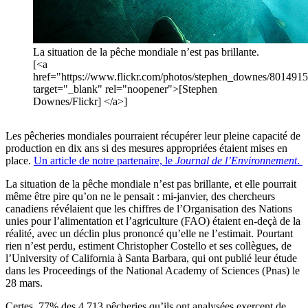
La situation de la pêche mondiale n’est pas brillante.
[<a
href="https://www.flickr.com/photos/stephen_downes/8014915
target="_blank" rel="noopener">[Stephen
Downes/Flickr] </a>]
Les pêcheries mondiales pourraient récupérer leur pleine capacité de
production en dix ans si des mesures appropriées étaient mises en
place.
Un article de notre partenaire, le
Journal de l’Environnement
.
La situation de la pêche mondiale n’est pas brillante, et elle pourrait
même être pire qu’on ne le pensait : mi-janvier, des chercheurs
canadiens révélaient que les chiffres de l’Organisation des Nations
unies pour l’alimentation et l’agriculture (FAO) étaient en-deçà de la
réalité, avec un déclin plus prononcé qu’elle ne l’estimait. Pourtant
rien n’est perdu, estiment Christopher Costello et ses collègues, de
l’University of California à Santa Barbara, qui ont publié leur étude
dans les Proceedings of the National Academy of Sciences (Pnas) le
28 mars.
Certes, 77% des 4.713 pêcheries qu’ils ont analysées exercent de