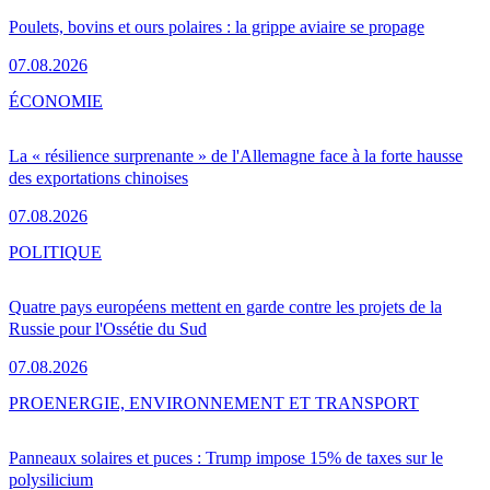
Poulets, bovins et ours polaires : la grippe aviaire se propage
07.08.2026
ÉCONOMIE
La « résilience surprenante » de l'Allemagne face à la forte hausse
des exportations chinoises
07.08.2026
POLITIQUE
Quatre pays européens mettent en garde contre les projets de la
Russie pour l'Ossétie du Sud
07.08.2026
PRO
ENERGIE, ENVIRONNEMENT ET TRANSPORT
Panneaux solaires et puces : Trump impose 15% de taxes sur le
polysilicium