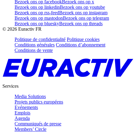
Bezoek ons op facebook
Bezoek ons op x
Bezoek ons op linkedin
Bezoek ons op youtube
Bezoek ons op rss-feed
Bezoek ons op instagram
Bezoek ons op mastodon
Bezoek ons op telegram
Bezoek ons op bluesky
Bezoek ons op threads
©
2026
Euractiv FR
Politique de confidentialité
Politique cookies
Conditions générales
Conditions d’abonnement
Conditions de vente
Services
Media Solutions
Projets publics européens
Evénements
Emplois
Agenda
Communiqués de presse
Members’ Circle