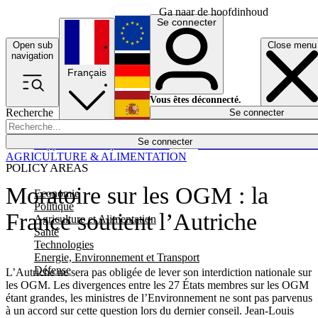
Ga naar de hoofdinhoud
Se connecter
Open sub
Close menu
English
navigation
Français
Deutsch
Vous êtes déconnecté.
Recherche
Se connecter
Español
Lumières éteintes
Se connecter
Rapporteur
Politique
Économie
Newsletters
Evénements
Em
AGRICULTURE & ALIMENTATION
POLICY AREAS
Moratoire sur les OGM : la
Economie
Politique
France soutient l’Autriche
Agriculture et Alimentation
Santé
Technologies
Energie, Environnement et Transport
Défense
L’Autriche ne sera pas obligée de lever son interdiction nationale sur
les OGM. Les divergences entre les 27 États membres sur les OGM
étant grandes, les ministres de l’Environnement ne sont pas parvenus
à un accord sur cette question lors du dernier conseil. Jean-Louis