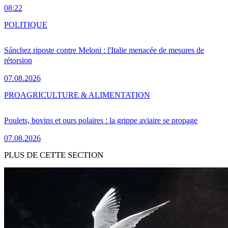
08:22
POLITIQUE
Sánchez riposte contre Meloni : l'Italie menacée de mesures de
rétorsion
07.08.2026
PRO
AGRICULTURE & ALIMENTATION
Poulets, bovins et ours polaires : la grippe aviaire se propage
07.08.2026
PLUS DE CETTE SECTION