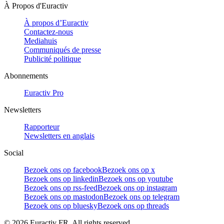
À Propos d'Euractiv
À propos d’Euractiv
Contactez-nous
Mediahuis
Communiqués de presse
Publicité politique
Abonnements
Euractiv Pro
Newsletters
Rapporteur
Newsletters en anglais
Social
Bezoek ons op facebook
Bezoek ons op x
Bezoek ons op linkedin
Bezoek ons op youtube
Bezoek ons op rss-feed
Bezoek ons op instagram
Bezoek ons op mastodon
Bezoek ons op telegram
Bezoek ons op bluesky
Bezoek ons op threads
©
2026
Euractiv FR. All rights reserved.