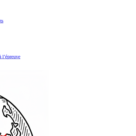
ts
à l’épreuve