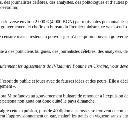
es, des journalistes célèbres, des analystes, des politologues et d’autres
Voevodina]
ssie verse environ 2 000 € (4 000 BGN) par mois à des personnalités pub
 gouvernement et cheffe du bureau du Premier ministre, ce week-end à 
ensure mais il restera au pouvoir jusqu’à ce qu’un nouveau gouvernemen
se à des politiciens bulgares, des journalistes célèbres, des analystes, 
utiennent les agissements de [Vladimir] Poutine en Ukraine, vous devez
l’esprit du public et jouer avec de fausses idées et des peurs. Elle a décl
gement ».
ora Mitrofanova au gouvernement bulgare de renoncer à l’expulsion de
 persona non grata ont donc quitté le pays dimanche.
gré cette expulsion, plus de 40 diplomates russes se trouvent encore 
t l’approvisionnement en gaz, malgré les traités en vigueur, sans s’atten