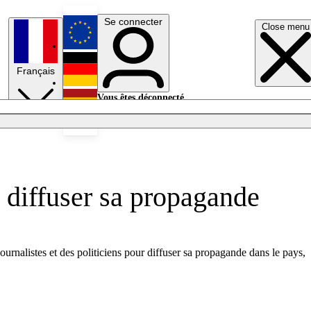
Se connecter
Close menu
English
Français
Deutsch
Vous êtes déconnecté.
Se connecter
Español
Lumières éteintes
 diffuser sa propagande
urnalistes et des politiciens pour diffuser sa propagande dans le pays,