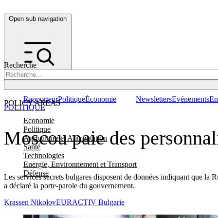
Open sub navigation
Recherche
Rapporteur
Politique
Économie
Newsletters
Evénements
Em
POLICY AREAS
POLITIQUE
Economie
Politique
Moscou paie des personnali
Agriculture et Alimentation
Santé
Technologies
Energie, Environnement et Transport
Défense
Les services secrets bulgares disposent de données indiquant que la Ru
a déclaré la porte-parole du gouvernement
.
Krassen Nikolov
EURACTIV Bulgarie