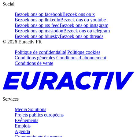
Social
Bezoek ons op facebook
Bezoek ons op x
Bezoek ons op linkedin
Bezoek ons op youtube
Bezoek ons op rss-feed
Bezoek ons op instagram
Bezoek ons op mastodon
Bezoek ons op telegram
Bezoek ons op bluesky
Bezoek ons op threads
©
2026
Euractiv FR
Politique de confidentialité
Politique cookies
Conditions générales
Conditions d’abonnement
Conditions de vente
Services
Media Solutions
Projets publics européens
Evénements
Emplois
Agenda
Communiqués de presse