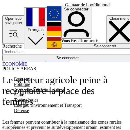
Ga naar de hoofdinhoud
Se connecter
Open sub
Close menu
English
navigation
Français
Deutsch
Vous êtes déconnecté.
Recherche
Se connecter
Español
Lumières éteintes
Se connecter
Rapporteur
Politique
Économie
Newsletters
Evénements
Em
ÉCONOMIE
POLICY AREAS
Le secteur agricole peine à
Economie
Politique
reconnaître la place des
Agriculture et Alimentation
Santé
femmes
Technologies
Energie, Environnement et Transport
Défense
Les femmes peuvent contribuer à la renaissance des zones rurales
européennes et prévenir le surdéveloppement urbain, estiment les