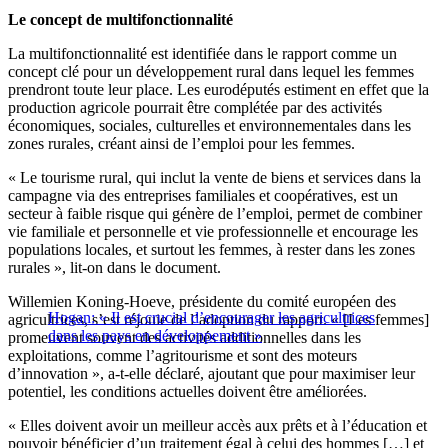
Le concept de multifonctionnalité
La multifonctionnalité est identifiée dans le rapport comme un
concept clé pour un développement rural dans lequel les femmes
prendront toute leur place. Les eurodéputés estiment en effet que la
production agricole pourrait être complétée par des activités
économiques, sociales, culturelles et environnementales dans les
zones rurales, créant ainsi de l’emploi pour les femmes.
« Le tourisme rural, qui inclut la vente de biens et services dans la
campagne via des entreprises familiales et coopératives, est un
secteur à faible risque qui génère de l’emploi, permet de combiner
vie familiale et personnelle et vie professionnelle et encourage les
populations locales, et surtout les femmes, à rester dans les zones
rurales », lit-on dans le document.
Willemien Koning-Hoeve, présidente du comité européen des
Hogan: « Il est crucial d’encourager les agricultrices
agricultrices, s’est réjouie de l’adoption du rapport. « [Les femmes]
dans les pays en développement »
promeuvent souvent des activités additionnelles dans les
exploitations, comme l’agritourisme et sont des moteurs
d’innovation », a-t-elle déclaré, ajoutant que pour maximiser leur
potentiel, les conditions actuelles doivent être améliorées.
« Elles doivent avoir un meilleur accès aux prêts et à l’éducation et
pouvoir bénéficier d’un traitement égal à celui des hommes […] et