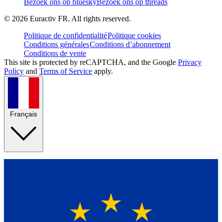
Bezoek ons op bluesky
Bezoek ons op threads
©
2026
Euractiv FR. All rights reserved.
Politique de confidentialité
Politique cookies
Conditions générales
Conditions d’abonnement
Conditions de vente
This site is protected by reCAPTCHA, and the Google
Privacy
Policy
and
Terms of Service
apply.
Français