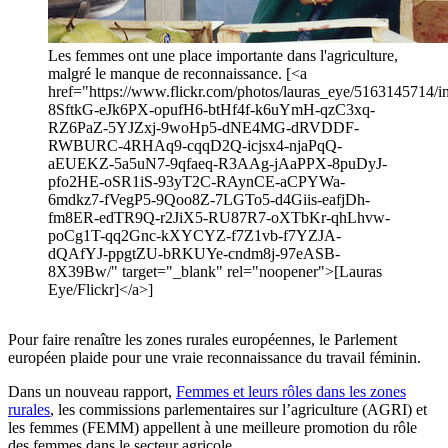
Les femmes ont une place importante dans l'agriculture,
malgré le manque de reconnaissance. [<a
href="https://www.flickr.com/photos/lauras_eye/5163145714/in/
8SftkG-eJk6PX-opufH6-btHf4f-k6uYmH-qzC3xq-
RZ6PaZ-5YJZxj-9woHp5-dNE4MG-dRVDDF-
RWBURC-4RHAq9-cqqD2Q-icjsx4-njaPqQ-
aEUEKZ-5a5uN7-9qfaeq-R3AAg-jAaPPX-8puDyJ-
pfo2HE-oSR1iS-93yT2C-RAynCE-aCPYWa-
6mdkz7-fVegP5-9Qoo8Z-7LGTo5-d4Giis-eafjDh-
fm8ER-edTR9Q-r2JiX5-RU87R7-oXTbKr-qhLhvw-
poCg1T-qq2Gnc-kXYCYZ-f7Z1vb-f7YZJA-
dQAfYJ-ppgtZU-bRKUYe-cndm8j-97eASB-
8X39Bw/" target="_blank" rel="noopener">[Lauras
Eye/Flickr]</a>]
Pour faire renaître les zones rurales européennes, le Parlement
européen plaide pour une vraie reconnaissance du travail féminin.
Dans un nouveau rapport,
Femmes et leurs rôles dans les zones
rurales
, les commissions parlementaires sur l’agriculture (AGRI) et
les femmes (FEMM) appellent à une meilleure promotion du rôle
des femmes dans le secteur agricole.