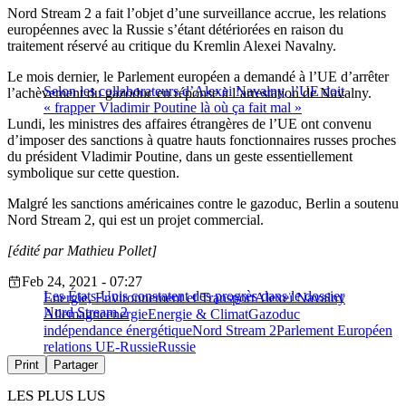
Nord Stream 2 a fait l’objet d’une surveillance accrue, les relations
européennes avec la Russie s’étant détériorées en raison du
traitement réservé au critique du Kremlin Alexei Navalny.
Le mois dernier, le Parlement européen a demandé à l’UE d’arrêter
Selon les collaborateurs d’Alexei Navalny, l’UE doit
l’achèvement du gazoduc en réponse à l’arrestation de Navalny.
« frapper Vladimir Poutine là où ça fait mal »
Lundi, les ministres des affaires étrangères de l’UE ont convenu
d’imposer des sanctions à quatre hauts fonctionnaires russes proches
du président Vladimir Poutine, dans un geste essentiellement
symbolique sur cette question.
Malgré les sanctions américaines contre le gazoduc, Berlin a soutenu
Nord Stream 2, qui est un projet commercial.
[édité par Mathieu Pollet]
Feb 24, 2021 - 07:27
Les États-Unis constatent des progrès dans le dossier
Energie, Environnement et Transport
Alexeï Navalny
Nord Stream 2
Allemagne
energie
Energie & Climat
Gazoduc
indépendance énergétique
Nord Stream 2
Parlement Européen
relations UE-Russie
Russie
Print
Partager
LES PLUS LUS