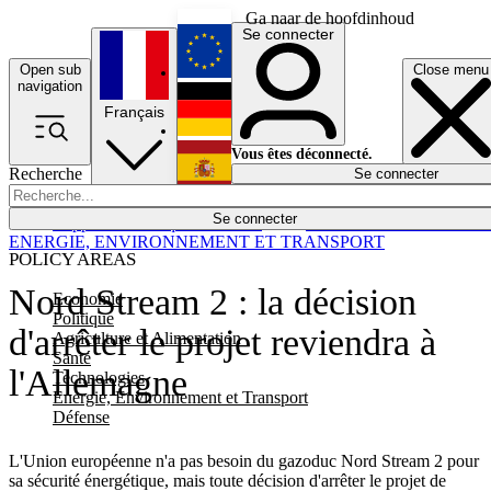
Ga naar de hoofdinhoud
Se connecter
Open sub
Close menu
English
navigation
Français
Deutsch
Vous êtes déconnecté.
Recherche
Se connecter
Español
Lumières éteintes
Se connecter
Rapporteur
Politique
Économie
Newsletters
Evénements
Em
ENERGIE, ENVIRONNEMENT ET TRANSPORT
POLICY AREAS
Nord Stream 2 : la décision
Economie
Politique
d'arrêter le projet reviendra à
Agriculture et Alimentation
Santé
l'Allemagne
Technologies
Energie, Environnement et Transport
Défense
L'Union européenne n'a pas besoin du gazoduc Nord Stream 2 pour
sa sécurité énergétique, mais toute décision d'arrêter le projet de