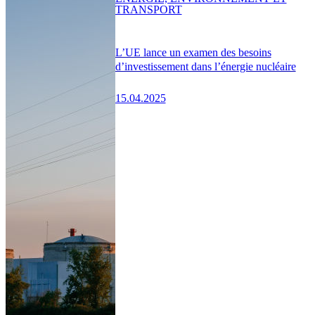
TRANSPORT
L’UE lance un examen des besoins
d’investissement dans l’énergie nucléaire
15.04.2025