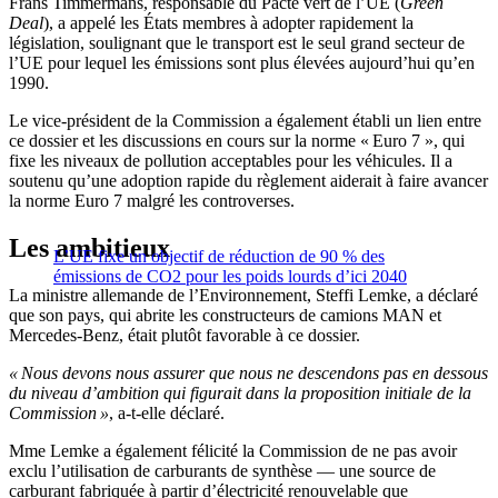
Frans Timmermans, responsable du Pacte vert de l’UE (
Green
Deal
), a appelé les États membres à adopter rapidement la
législation, soulignant que le transport est le seul grand secteur de
l’UE pour lequel les émissions sont plus élevées aujourd’hui qu’en
1990.
Le vice-président de la Commission a également établi un lien entre
ce dossier et les discussions en cours sur la norme « Euro 7 », qui
fixe les niveaux de pollution acceptables pour les véhicules. Il a
soutenu qu’une adoption rapide du règlement aiderait à faire avancer
la norme Euro 7 malgré les controverses.
Les ambitieux
L’UE fixe un objectif de réduction de 90 % des
émissions de CO2 pour les poids lourds d’ici 2040
La ministre allemande de l’Environnement, Steffi Lemke, a déclaré
que son pays, qui abrite les constructeurs de camions MAN et
Mercedes-Benz, était plutôt favorable à ce dossier.
« Nous devons nous assurer que nous ne descendons pas en dessous
du niveau d’ambition qui figurait dans la proposition initiale de la
Commission »
, a-t-elle déclaré.
Mme Lemke a également félicité la Commission de ne pas avoir
exclu l’utilisation de carburants de synthèse — une source de
carburant fabriquée à partir d’électricité renouvelable que