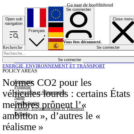
Ga naar de hoofdinhoud
Se connecter
Open sub
Close menu
English
navigation
Français
Deutsch
Vous êtes déconnecté.
Recherche
Se connecter
Español
Lumières éteintes
Se connecter
Rapporteur
Politique
Économie
Newsletters
Evénements
Em
ENERGIE, ENVIRONNEMENT ET TRANSPORT
POLICY AREAS
Normes CO2 pour les
Economie
Politique
véhicules lourds : certains États
Agriculture et Alimentation
Santé
membres prônent l’«
Technologies
Energie, Environnement et Transport
ambition », d’autres le «
Défense
réalisme »