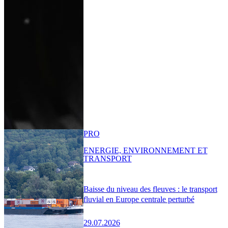
PRO
ENERGIE, ENVIRONNEMENT ET
TRANSPORT
Baisse du niveau des fleuves : le transport
fluvial en Europe centrale perturbé
29.07.2026