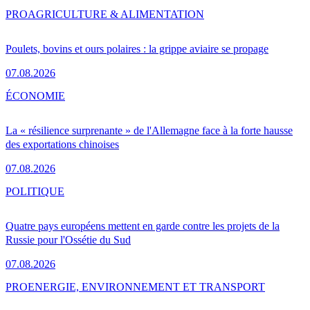
PRO
AGRICULTURE & ALIMENTATION
Poulets, bovins et ours polaires : la grippe aviaire se propage
07.08.2026
ÉCONOMIE
La « résilience surprenante » de l'Allemagne face à la forte hausse
des exportations chinoises
07.08.2026
POLITIQUE
Quatre pays européens mettent en garde contre les projets de la
Russie pour l'Ossétie du Sud
07.08.2026
PRO
ENERGIE, ENVIRONNEMENT ET TRANSPORT