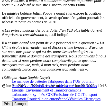
« Les véhicules à moteur à combustion resteront importants pour le
secteur »
, a déclaré le ministre Gilberto Pichetto Fratin.
Le ministre bulgare Julian Popov a quant à lui exposé la position
officielle du gouvernement, à savoir qu’une dérogation pourrait être
nécessaire pour les normes de 2030.
« Les préoccupations des pays dotés d’un PIB plus faible doivent
être prises en considération »
, a-t-il indiqué.
Il a ensuite donné son point de vue personnel sur la question :
« La
Chine évolue très rapidement et dispose d’une longueur d’avance
sur nous tous pour ce qui est des nouvelles technologies, en
particulier dans le domaine des transports. Nous continuons à nous
demander si nous perdons notre compétitivité parce que nous
avançons trop vite, mais, à mon avis, nous perdons notre
compétitivité parce que nous avançons trop lentement »
.
[Édité par Anne-Sophie Gayet]
Le manque de batteries fabriquées dans l’UE pourrait
Jun 21, 2023 - 17:29
retarder l’interdiction des véhicules à carburants fossiles
Dernière mise à jour: Jun 22, 2023 - 10:16
Energie, Environnement et Transport
camions
carburants de synthèse
CO2
Émissions de CO2
Transport
Transport Routier
Union européenne
Véhicules Électriques
Print
Partager