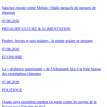
Sánchez riposte contre Meloni : l'Italie menacée de mesures de
rétorsion
07.08.2026
PRO
AGRICULTURE & ALIMENTATION
Poulets, bovins et ours polaires : la grippe aviaire se propage
07.08.2026
ÉCONOMIE
La « résilience surprenante » de l'Allemagne face à la forte hausse
des exportations chinoises
07.08.2026
POLITIQUE
Quatre pays européens mettent en garde contre les projets de la
Russie pour l'Ossétie du Sud