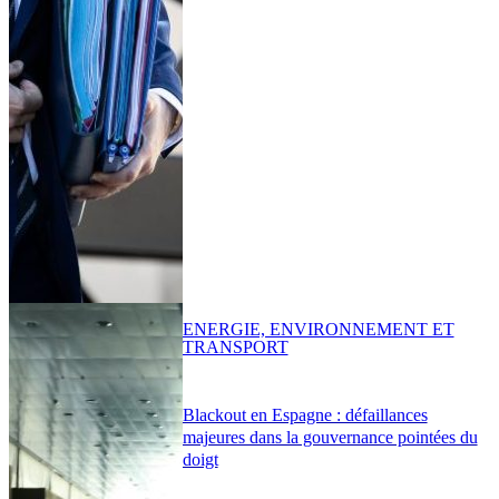
ENERGIE, ENVIRONNEMENT ET
TRANSPORT
Blackout en Espagne : défaillances
majeures dans la gouvernance pointées du
doigt