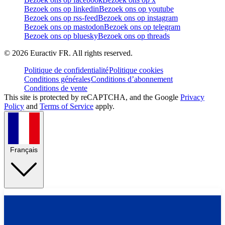
Bezoek ons op linkedin
Bezoek ons op youtube
Bezoek ons op rss-feed
Bezoek ons op instagram
Bezoek ons op mastodon
Bezoek ons op telegram
Bezoek ons op bluesky
Bezoek ons op threads
©
2026
Euractiv FR. All rights reserved.
Politique de confidentialité
Politique cookies
Conditions générales
Conditions d’abonnement
Conditions de vente
This site is protected by reCAPTCHA, and the Google
Privacy
Policy
and
Terms of Service
apply.
Français