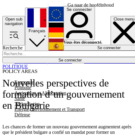
Ga naar de hoofdinhoud
Se connecter
Open sub
Close menu
English
navigation
Français
Deutsch
Vous êtes déconnecté.
Recherche
Se connecter
Español
Lumières éteintes
Se connecter
Rapporteur
Politique
Économie
Newsletters
Evénements
Em
POLITIQUE
POLICY AREAS
Nouvelles perspectives de
Economie
Politique
formation d’un gouvernement
Agriculture et Alimentation
Santé
en Bulgarie
Technologies
Energie, Environnement et Transport
Défense
Les chances de former un nouveau gouvernement augmentent après
que le président bulgare a confié un mandat pour former un