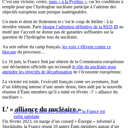
C’est une victoire, certes,
mais « à la Pyrrhus »
, car les conditions à
remplir pour que l’hydrogène nucléaire participe à l’atteinte des
objectifs européens sont presque inatteignables.
Un mois et demi de flottement et c’est le coup de théâtre : à la
dernière minute,
Paris
bloque l’adoption définitive de la RED III
au
motif que l’accord ne donne pas de garanties suffisantes sur la
question de l’hydrogène issu du nucléaire.
Au sein même du camp français,
les voix s’élèvent contre ce
blocage
du processus…
Le 16 juin, la France finit par obtenir de la Commission européenne
une déclaration officielle qui reconnaît
le rôle du nucléaire pour
atteindre les objectifs de décarbonation
de l’économie européenne.
La victoire est totale, l’exécutif français conte ses aventures, fruit
d’un lobbying intense d’une année dense, bien aidé par la nouvelle
réunion d’États membres qu’il a initié en février : l’ « alliance du
nucléaire ».
L’ « a
lliance du nucléaire »
Accord sur la directive renouvelable : la France est
enfin satisfaite
Fin février 2023, en marge d’un conseil « Énergie » informel à
Stockholm, la France réunit 10 autres États membres autour d’un