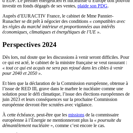
d’EDF. Le premier énergéticien et nucléariste d’Europe doit pouvoir
investir en fonds dégagés de ses ventes,
plaide son PDG
.
Auprès d’EURACTIV France, le cabinet de Mme Pannier-
Runacher se dit prêt à négocier des conditions
« compatibles avec
les règles du marché intérieur et proportionnées aux intérêts
économiques, climatiques et énergétiques de l’UE »
.
Perspectives 2024
Dès lors, nul doute que les discussions à venir seront difficiles. Pour
ce qui est acté, le cabinet de la ministre française se veut rassurant :
« tout ce qui est acquis ne sera pas rejoué dans les cibles à venir
pour 2040 et 2050 »
.
Et bien que la déclaration de la Commission européenne, obtenue à
l’issue de RED III, grave dans le marbre le nucléaire comme une
solution pour le défi climatique, l’issue des élections européennes de
juin 2023 et leurs conséquences sur la prochaine Commission
européenne devront être scrutées avec vigilance.
À cette échéance, peut-être que les
missions
de la commissaire
européenne à l’Énergie ne mentionneront plus la
« poursuite du
démantèlement nucléaire
», comme c’est encore le cas.