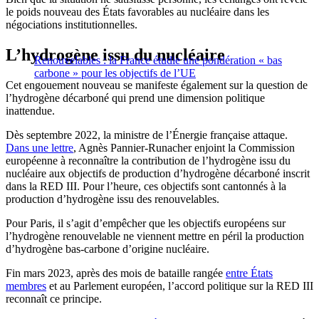
le poids nouveau des États favorables au nucléaire dans les
négociations institutionnelles.
L’hydrogène issu du nucléaire
Renouvelables : la France étudie une pondération « bas
carbone » pour les objectifs de l’UE
Cet engouement nouveau se manifeste également sur la question de
l’hydrogène décarboné qui prend une dimension politique
inattendue.
Dès septembre 2022, la ministre de l’Énergie française attaque.
Dans une lettre
, Agnès Pannier-Runacher enjoint la Commission
européenne à reconnaître la contribution de l’hydrogène issu du
nucléaire aux objectifs de production d’hydrogène décarboné inscrit
dans la RED III. Pour l’heure, ces objectifs sont cantonnés à la
production d’hydrogène issu des renouvelables.
Pour Paris, il s’agit d’empêcher que les objectifs européens sur
l’hydrogène renouvelable ne viennent mettre en péril la production
d’hydrogène bas-carbone d’origine nucléaire.
Fin mars 2023, après des mois de bataille rangée
entre États
membres
et au Parlement européen, l’accord politique sur la RED III
reconnaît ce principe.