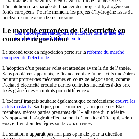
l’hydrogène qui devrait survenir avant la fin de l’année 2023.
L’institution sera chargée de financer des projets d’hydrogène sur
fonds européens. Pour le moment, les projets d’hydrogène issus du
nucléaire sont exclus de ses missions.
Le marché européen de l’électricité en
Les eurodéputés réintègrent le nucléaire dans la liste des
cours de négociation
technologies pour l’industrie verte
Le second texte en négociation porte sur la
réforme du marché
européen de l’électricité
.
L’adoption d’un premier volet est attendue avant la fin de l’année.
Sans problèmes apparents, le financement de futurs actifs nucléaires
pourrait profiter des mécanismes en cours de négociation, comme
l’achat d’électricité produite par les centrales nucléaires à des prix
fixés grâce à des « contrats pour différence ».
L’exécutif français souhaite également que ce mécanisme
couvre les
actifs existants
.
Sauf que, pour le moment, la majorité des États
membres, mêmes parties prenantes de l’ « alliance du nucléaire »,
s’y opposent. Il s’agirait effectivement d’une aide d’État qui, selon
eux, enfreindrait les règles sur la concurrence.
La solution n’apparait pas non plus optimale pour la direction