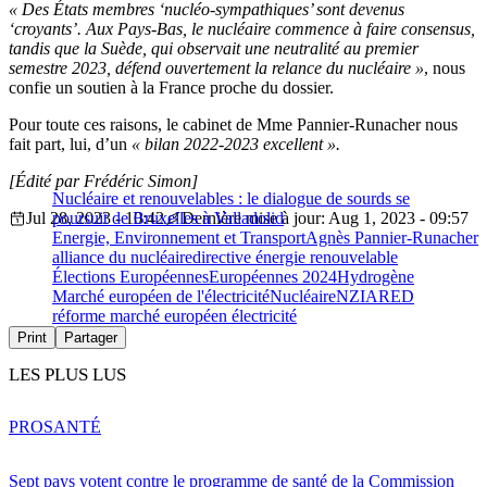
« Des États membres ‘nucléo-sympathiques’ sont devenus
‘croyants’. Aux Pays-Bas, le nucléaire commence à faire consensus,
tandis que la Suède, qui observait une neutralité au premier
semestre 2023, défend ouvertement la relance du nucléaire »
, nous
confie un soutien à la France proche du dossier.
Pour toute ces raisons, le cabinet de Mme Pannier-Runacher nous
fait part, lui, d’un
« bilan 2022-2023 excellent ».
[Édité par Frédéric Simon]
Nucléaire et renouvelables : le dialogue de sourds se
Jul 28, 2023 - 10:42
poursuit de Bruxelles à Valladolid
Dernière mise à jour: Aug 1, 2023 - 09:57
Energie, Environnement et Transport
Agnès Pannier-Runacher
alliance du nucléaire
directive énergie renouvelable
Élections Européennes
Européennes 2024
Hydrogène
Marché européen de l'électricité
Nucléaire
NZIA
RED
réforme marché européen électricité
Print
Partager
LES PLUS LUS
PRO
SANTÉ
Sept pays votent contre le programme de santé de la Commission