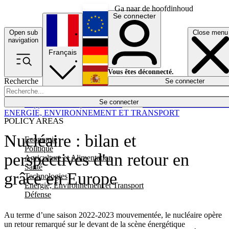
Ga naar de hoofdinhoud
Se connecter
Open sub
Close menu
English
navigation
Français
Deutsch
Vous êtes déconnecté.
Recherche
Se connecter
Español
Lumières éteintes
Se connecter
Rapporteur
Politique
Économie
Newsletters
Evénements
Em
ENERGIE, ENVIRONNEMENT ET TRANSPORT
POLICY AREAS
Nucléaire : bilan et
Economie
Politique
perspectives d'un retour en
Agriculture et Alimentation
Santé
grâce en Europe
Technologies
Energie, Environnement et Transport
Défense
Au terme d’une saison 2022-2023 mouvementée, le nucléaire opère
un retour remarqué sur le devant de la scène énergétique