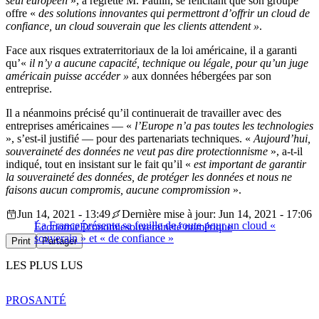
seul européen
», a regretté M. Paulin, se félicitant que son groupe
offre «
des solutions innovantes qui permettront d’offrir un cloud de
confiance, un cloud souverain que les clients attendent »
.
Face aux risques extraterritoriaux de la loi américaine, il a garanti
qu’«
il n’y a aucune capacité, technique ou légale, pour qu’un juge
américain puisse accéder »
aux données hébergées par son
entreprise.
Il a néanmoins précisé qu’il continuerait de travailler avec des
entreprises américaines — «
l’Europe n’a pas toutes les technologies
», s’est-il justifié — pour des partenariats techniques. «
Aujourd’hui,
souveraineté des données ne veut pas dire protectionnisme
», a-t-il
indiqué, tout en insistant sur le fait qu’il «
est important de garantir
la souveraineté des données, de protéger les données et nous ne
faisons aucun compromis, aucune compromission
».
Jun 14, 2021 - 13:49
Dernière mise à jour: Jun 14, 2021 - 17:06
La France présente sa feuille de route pour un cloud «
Économie
Économie
souveraineté numérique
souverain » et « de confiance »
Print
Partager
LES PLUS LUS
PRO
SANTÉ