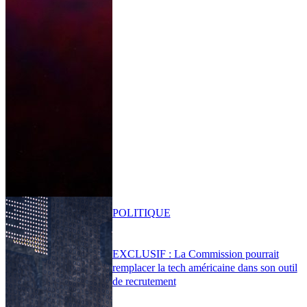
POLITIQUE
EXCLUSIF : La Commission pourrait
remplacer la tech américaine dans son outil
de recrutement