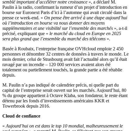
semblé important d’accélérer notre croissance
», a déclaré M.
Paulin à la radio, confirmant la rumeur d’un projet d’introduction en
bourse sur Euronext Paris d’ici à l’automne qui avait circulé dans la
presse ce week-end. «
On pense être arrivé à une étape aujourd’hui
où l’introduction en bourse va nous donner des moyens
supplémentaires et une visibilité sur l’ensemble des marchés
», a-t-il
précisé, expliquant que «
le marché du cloud en Europe en 2025
sera plus grand que l’ensemble du marché des télécoms
».
Basée à Roubaix, l’entreprise française OVHcloud emploie 2 450
personnes et dénombre 32 centres de données à travers le monde. Le
mois dernier, celui de Strasbourg avait fait l’actualité alors qu’il était
ravagé par un incendie – 120 000 services avaient alors été
totalement ou partiellement touchés, la grande partie a été rétablie
depuis.
M. Paulin n’a pas indiqué de calendrier précis, ni quelle part du
capital de l’entreprise serait ouvert sur les marchés. Aujourd’hui, 80
% du groupe appartient à Octave Klaba, son fondateur, le reste étant
détenu par les fonds d’investissements américains KKR et
Towerbrook depuis 2016.
Cloud de confiance
«
Aujourd’hui on est dans le top 10 mondial, malheureusement le