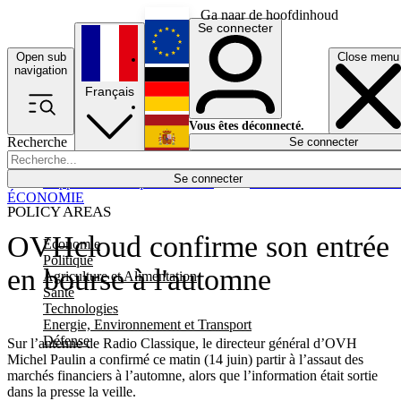
Ga naar de hoofdinhoud
Se connecter
Open sub
Close menu
English
navigation
Français
Deutsch
Vous êtes déconnecté.
Recherche
Se connecter
Español
Lumières éteintes
Se connecter
Rapporteur
Politique
Économie
Newsletters
Evénements
Em
ÉCONOMIE
POLICY AREAS
OVHcloud confirme son entrée
Economie
Politique
en bourse à l'automne
Agriculture et Alimentation
Santé
Technologies
Energie, Environnement et Transport
Défense
Sur l’antenne de Radio Classique, le directeur général d’OVH
Michel Paulin a confirmé ce matin (14 juin) partir à l’assaut des
marchés financiers à l’automne, alors que l’information était sortie
dans la presse la veille.