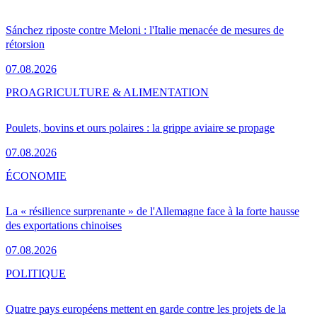
Sánchez riposte contre Meloni : l'Italie menacée de mesures de
rétorsion
07.08.2026
PRO
AGRICULTURE & ALIMENTATION
Poulets, bovins et ours polaires : la grippe aviaire se propage
07.08.2026
ÉCONOMIE
La « résilience surprenante » de l'Allemagne face à la forte hausse
des exportations chinoises
07.08.2026
POLITIQUE
Quatre pays européens mettent en garde contre les projets de la