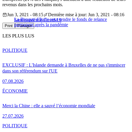
revenus dans les prochains mois.
Jun 3, 2021 - 08:15
Dernière mise à jour: Jun 3, 2021 - 08:16
La Banque d’Italie veut rendre le fonds de relance
Santé
pandémie Covid-19
permanent après la pandémie
Print
Partager
LES PLUS LUS
POLITIQUE
EXCLUSIF : L'Islande demande à Bruxelles de ne pas s'immiscer
dans son référendum sur l'UE
07.08.2026
ÉCONOMIE
Merci la Chine : elle a sauvé l’économie mondiale
27.07.2026
POLITIQUE