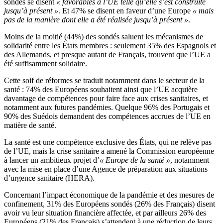
sondés se disent
« favorables à l’UE telle qu’elle s’est construite
jusqu’à présent »
. Et 47% se disent en faveur d’une Europe
« mais
pas de la manière dont elle a été réalisée jusqu’à présent »
.
Moins de la moitié (44%) des sondés saluent les mécanismes de
solidarité entre les États membres : seulement 35% des Espagnols et
des Allemands, et presque autant de Français, trouvent que l’UE a
été suffisamment solidaire.
Cette soif de réformes se traduit notamment dans le secteur de la
santé : 74% des Européens souhaitent ainsi que l’UE acquière
davantage de compétences pour faire face aux crises sanitaires, et
notamment aux futures pandémies. Quelque 96% des Portugais et
90% des Suédois demandent des compétences accrues de l’UE en
matière de santé.
La santé est une compétence exclusive des États, qui ne relève pas
de l’UE, mais la crise sanitaire a amené la Commission européenne
à lancer un ambitieux projet d’
« Europe de la santé »
, notamment
avec la mise en place d’une Agence de préparation aux situations
d’urgence sanitaire (HERA).
Concernant l’impact économique de la pandémie et des mesures de
confinement, 31% des Européens sondés (26% des Français) disent
avoir vu leur situation financière affectée, et par ailleurs 26% des
Européens (21% des Français) s’attendent à une réduction de leurs