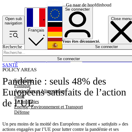
Ga naar de hoofdinhoud
Se connecter
Open sub
Close menu
English
navigation
Français
Deutsch
Vous êtes déconnecté.
Recherche
Se connecter
Español
Lumières éteintes
Se connecter
Rapporteur
Politique
Économie
Newsletters
Evénements
Em
SANTÉ
POLICY AREAS
Pandémie : seuls 48% des
Economie
Politique
Européens satisfaits de l’action
Agriculture et Alimentation
Santé
de l’UE
Technologies
Energie, Environnement et Transport
Défense
Un peu moins de la moitié des Européens se disent
« satisfaits »
des
actions engagées par l’UE pour lutter contre la pandémie et ses