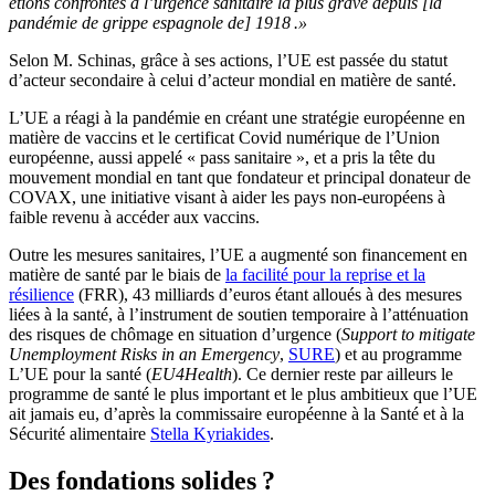
étions confrontés à l’urgence sanitaire la plus grave depuis [la
pandémie de grippe espagnole de] 1918 .»
Selon M. Schinas, grâce à ses actions, l’UE est passée du statut
d’acteur secondaire à celui d’acteur mondial en matière de santé.
L’UE a réagi à la pandémie en créant une stratégie européenne en
matière de vaccins et le certificat Covid numérique de l’Union
européenne, aussi appelé « pass sanitaire », et a pris la tête du
mouvement mondial en tant que fondateur et principal donateur de
COVAX, une initiative visant à aider les pays non-européens à
faible revenu à accéder aux vaccins.
Outre les mesures sanitaires, l’UE a augmenté son financement en
matière de santé par le biais de
la facilité pour la reprise et la
résilience
(FRR), 43 milliards d’euros étant alloués à des mesures
liées à la santé, à l’instrument de soutien temporaire à l’atténuation
des risques de chômage en situation d’urgence (
Support to mitigate
Unemployment Risks in an Emergency
,
SURE
) et au programme
L’
UE pour la santé (
EU4Health
). Ce dernier
reste par ailleurs le
programme de santé le plus important et le plus ambitieux que l’UE
ait jamais eu, d’après la commissaire européenne à la Santé et à la
Sécurité alimentaire
Stella Kyriakides
.
Des fondations solides ?