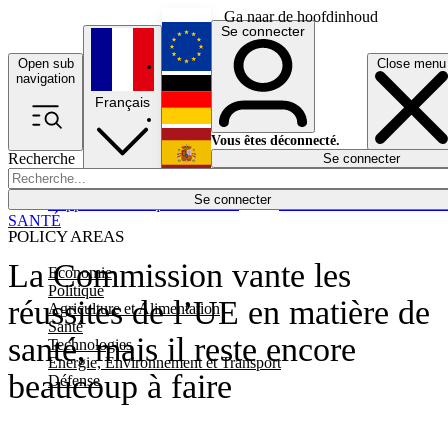
Ga naar de hoofdinhoud
Se connecter
Open sub
Close menu
English
navigation
Français
Deutsch
Vous êtes déconnecté.
Recherche
Se connecter
Español
Lumières éteintes
Se connecter
Rapporteur
Politique
Économie
Newsletters
Evénements
Em
SANTÉ
POLICY AREAS
La Commission vante les
Economie
Politique
réussites de l’UE en matière de
Agriculture et Alimentation
Santé
santé, mais il reste encore
Technologies
Energie, Environnement et Transport
beaucoup à faire
Défense