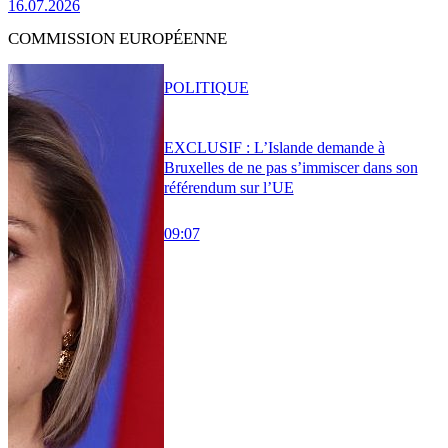
16.07.2026
COMMISSION EUROPÉENNE
POLITIQUE
EXCLUSIF : L’Islande demande à
Bruxelles de ne pas s’immiscer dans son
référendum sur l’UE
09:07