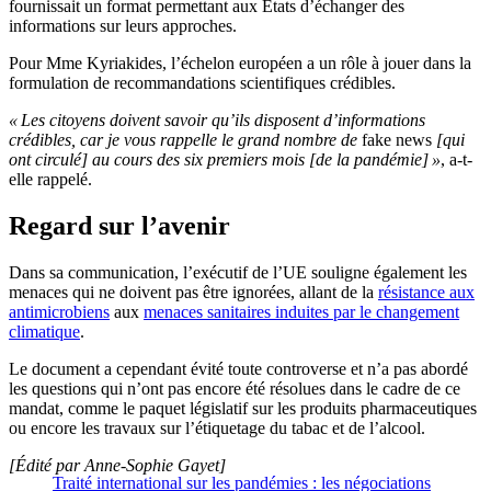
fournissait un format permettant aux États d’échanger des
informations sur leurs approches.
Pour Mme Kyriakides, l’échelon européen a un rôle à jouer dans la
formulation de recommandations scientifiques crédibles.
« Les citoyens doivent savoir qu’ils disposent d’informations
crédibles, car je vous rappelle le grand nombre de
fake news
[qui
ont circulé] au cours des six premiers mois [de la pandémie] »
, a-t-
elle rappelé.
Regard sur l’avenir
Dans sa communication, l’exécutif de l’UE souligne également les
menaces qui ne doivent pas être ignorées, allant de la
résistance aux
antimicrobiens
aux
menaces sanitaires induites par le changement
climatique
.
Le document a cependant évité toute controverse et n’a pas abordé
les questions qui n’ont pas encore été résolues dans le cadre de ce
mandat, comme le paquet législatif sur les produits pharmaceutiques
ou encore les travaux sur l’étiquetage du tabac et de l’alcool.
[Édité par Anne-Sophie Gayet]
Traité international sur les pandémies : les négociations