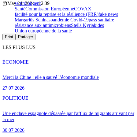
May 24, 2024 - 12:39
se prolongent
Santé
Commission Européenne
COVAX
facilité pour la reprise et la résilience (FRR)
fake news
Margaritis Schinas
pandémie Covid-19
pass sanitaire
résistance aux antimicrobiens
Stella Kyriakides
Union européenne de la santé
Print
Partager
LES PLUS LUS
ÉCONOMIE
Merci la Chine : elle a sauvé l’économie mondiale
27.07.2026
POLITIQUE
Une enclave espagnole dépassée par l'afflux de migrants arrivant par
la mer
30.07.2026